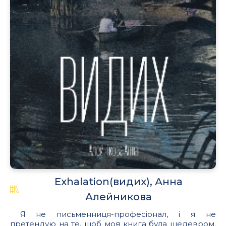
Exhalation(видих), Анна
Алейникова
Я не письменниця-професіонал, і я не
претендую на те, щоб моя книга була шедевром.