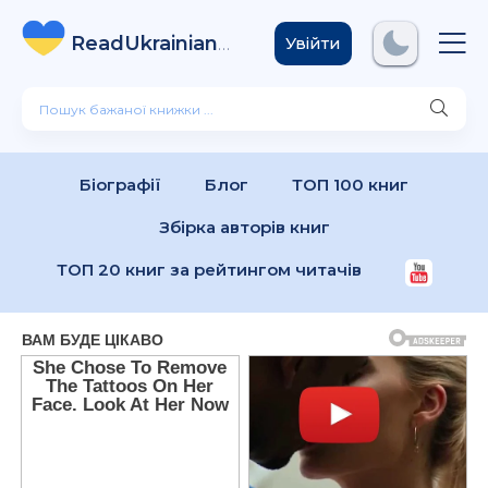
ReadUkrainian
Books
.com
Увійти
Біографії
Блог
ТОП 100 книг
Збірка авторів книг
ТОП 20 книг за рейтингом читачів