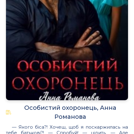
Особистий охоронець, Анна
Романова
— Якого біса?! Хочеш, щоб я поскаржилась на
тебе батькові?! — Спробуй! — цідить. — Але