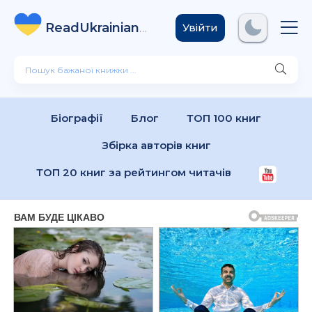
ReadUkrainian
Books
.com
Увійти
Біографії
Блог
ТОП 100 книг
Збірка авторів книг
ТОП 20 книг за рейтингом читачів