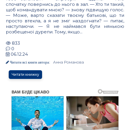
спочатку повернись до нього в зал. — Хто ти такий,
щоб командувати мною? — знову підвищую голос.
— Може, варто сказати твоєму батькові, що ти
просто втекла, а я не зміг наздогнати? — питає,
наступаючи. — Я не наймався бути нянькою
розбещеної дурепи. Тому, якщо...
833
0
06.12.24
Анна Романова
Читати всі книги автора:
Читати книжку