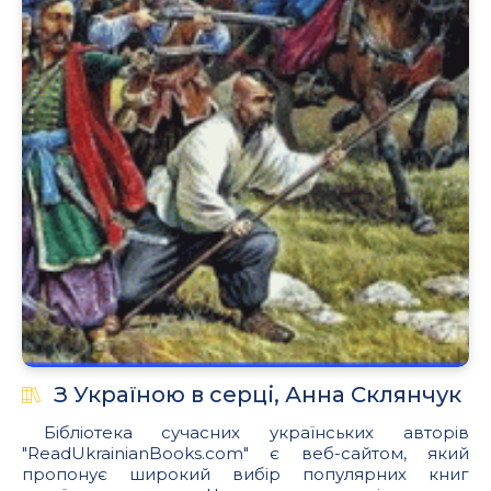
З Україною в серці, Анна Склянчук
Бібліотека сучасних українських авторів
"ReadUkrainianBooks.com" є веб-сайтом, який
пропонує широкий вибір популярних книг