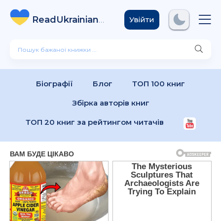
ReadUkrainian
Books
.com
Увійти
Біографії
Блог
ТОП 100 книг
Збірка авторів книг
ТОП 20 книг за рейтингом читачів