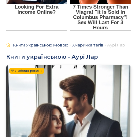
Книги Українською Мовою
»
Хмаринка теґів
» Аурі Лар
Книги українською - Аурі Лар
💛 Любовні романи