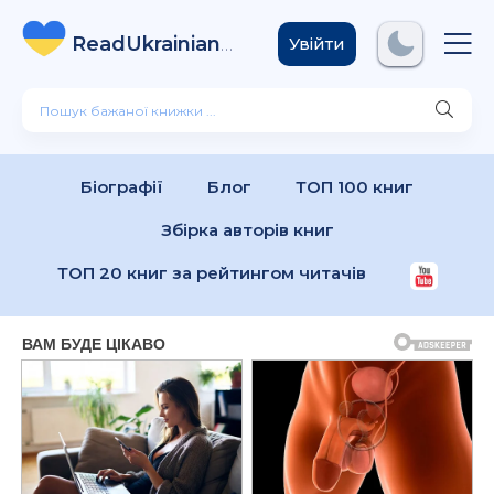
ReadUkrainian
Books
.com
Увійти
Біографії
Блог
ТОП 100 книг
Збірка авторів книг
ТОП 20 книг за рейтингом читачів