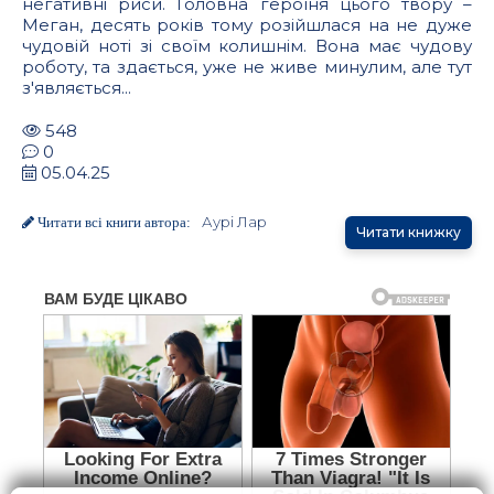
негативні риси. Головна героїня цього твору –
Меган, десять років тому розійшлася на не дуже
чудовій ноті зі своїм колишнім. Вона має чудову
роботу, та здається, уже не живе минулим, але тут
з'являється...
548
0
05.04.25
Аурі Лар
Читати всі книги автора:
Читати книжку