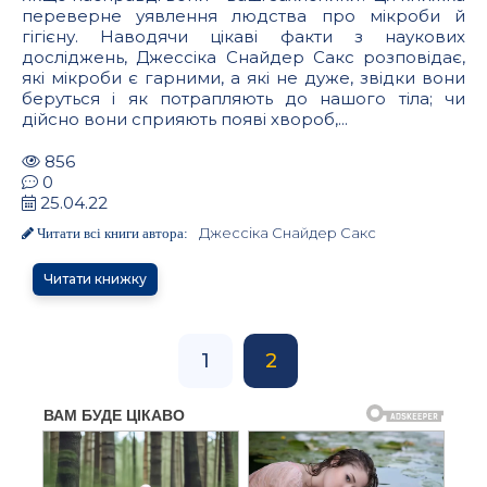
переверне уявлення людства про мікроби й
гігієну. Наводячи цікаві факти з наукових
досліджень, Джессіка Снайдер Сакс розповідає,
які мікроби є гарними, а які не дуже, звідки вони
беруться і як потрапляють до нашого тіла; чи
дійсно вони сприяють появі хвороб,...
856
0
25.04.22
Джессіка Снайдер Сакс
Читати всі книги автора:
Читати книжку
1
2