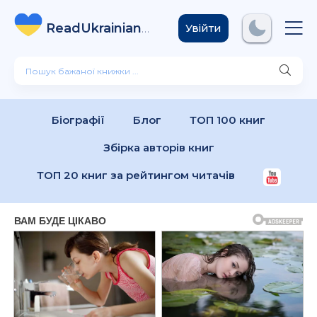
ReadUkrainian
Books
.com
Увійти
Біографії
Блог
ТОП 100 книг
Збірка авторів книг
ТОП 20 книг за рейтингом читачів