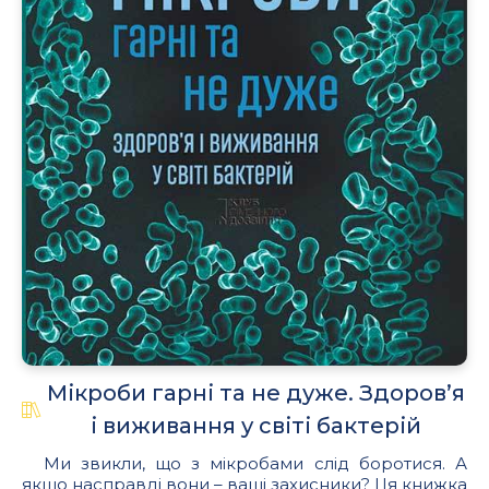
Мікроби гарні та не дуже. Здоров’я
і виживання у світі бактерій
Ми звикли, що з мікробами слід боротися. А
якщо насправді вони – ваші захисники? Ця книжка