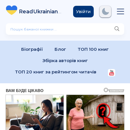
ReadUkrainian
Books
.com
Увійти
Біографії
Блог
ТОП 100 книг
Збірка авторів книг
ТОП 20 книг за рейтингом читачів