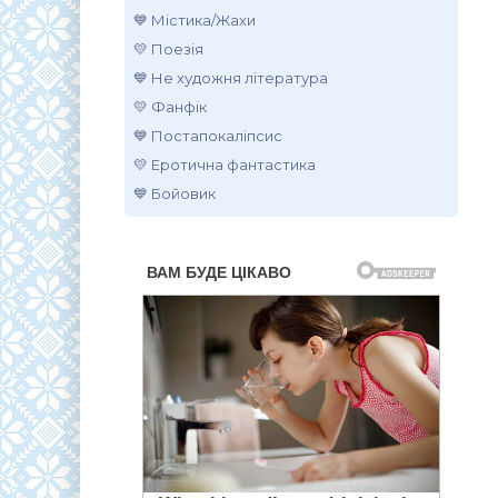
💙 Містика/Жахи
💛 Поезія
💙 Не художня література
💛 Фанфік
💙 Постапокаліпсис
💛 Еротична фантастика
💙 Бойовик
.