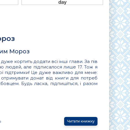
ороз
дим Мороз
 дуже кортить додати всі інші глави. За пів
ню людей, але підписалося лише 17. Тож я
ї підтримки! Це дуже важливо для мене:
 отримувати донат від книги для потреб
бовцем. Будь ласка, підпишіться, і разом
з
Читати книжку