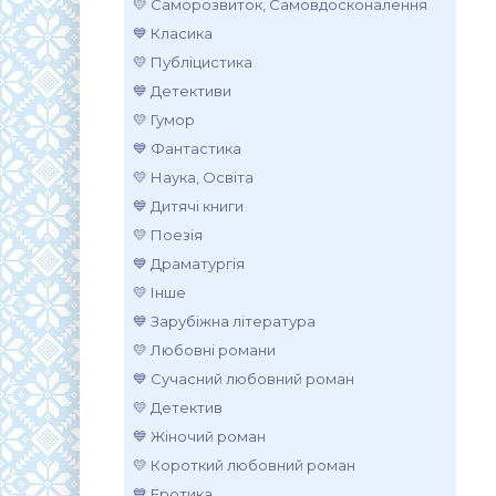
💛 Саморозвиток, Самовдосконалення
💙 Класика
💛 Публіцистика
💙 Детективи
💛 Гумор
💙 Фантастика
💛 Наука, Освіта
💙 Дитячі книги
💛 Поезія
💙 Драматургія
💛 Інше
💙 Зарубіжна література
💛 Любовні романи
💙 Сучасний любовний роман
💛 Детектив
💙 Жіночий роман
💛 Короткий любовний роман
💙 Еротика