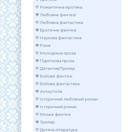
💛 Романтична еротика
💙 Любовне фентезі
💛 Любовна фантастика
💙 Еротичне фентезі
💛 Наукова фантастика
💙 Різне
💛 Молодіжна проза
💙 Підліткова проза
💛 Детектив/Трилер
💙 Бойове фентезі
💛 Бойова фантастика
💙 Антиутопія
💛 Історичний любовний роман
💙 Історичний роман
💛 Міське фентезі
💙 Трилер
💛 Дитяча література