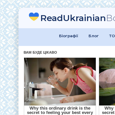
ReadUkrainian
B
Біографії
Блог
ТО