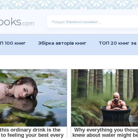
ooks
.com
П 100 книг
Збірка авторів книг
ТОП 20 книг за