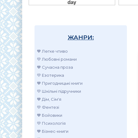
ЖАНРИ:
💙 Легке чтиво
💛 Любовні романи
💙 Сучасна проза
💛 Езотерика
💙 Пригодницькі книги
💛 Шкільні підручники
💙 Дім, Сім'я
💛 Фентезі
💙 Бойовики
💛 Психологія
💙 Бізнес-книги