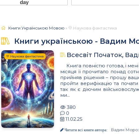
Книги Українською Мовою
» 💛 Наукова фантастика
Книги українською - Вадим М
Всесвіт Початок, Ва
💛 Наукова фантастика
Книга повністю готова, і мені
місяця її прочитало понад сот
прийняв рішення – прошу вашо
пройти верифікацію та почати
так як є діючим військовослуж
ми...
380
0
11.02.25
Вадим Моро
Читати всі книги автора: