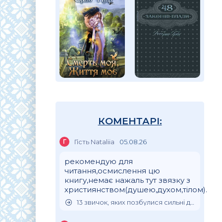
КОМЕНТАРІ:
Г
Гість Nataliia
05.08.26
рекомендую для
читання,осмислення цю
книгу,немає нажаль тут звязку з
християнством(душею,духом,тілом).
13 звичок, яких позбулися сильні духом люди