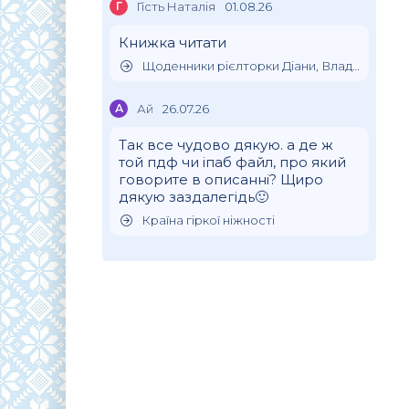
Г
Гість Наталія
01.08.26
Книжка читати
Щоденники рієлторки Діани, Влада Клімова
А
Ай
26.07.26
Так все чудово дякую. а де ж
той пдф чи іпаб файл, про який
говорите в описанні? Щиро
дякую заздалегідь🙂
Країна гіркої ніжності