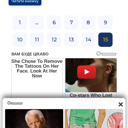
Читати книжку
1
...
6
7
8
9
10
11
12
13
14
15