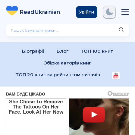
ReadUkrainian
Books
.com
Увійти
Біографії
Блог
ТОП 100 книг
Збірка авторів книг
ТОП 20 книг за рейтингом читачів