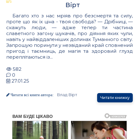
Вірт
Багато хто з нас мріяв про безсмертя та силу,
проте що як їх ціна - твоя свобода? — Дрібниці, —
скажуть люди, — адже тепер ти частина
славетного загону шукачів, про діяння яких чули,
навіть у найвіддаленіших долинах Туманного світу.
Запрошую поринути у незвіданий край сповнений
пригод і таємниць, де магія та здоровий глузд
переплітаються із...
582
0
27.01.25
Влад Вірт
Читати всі книги автора:
Читати книжку