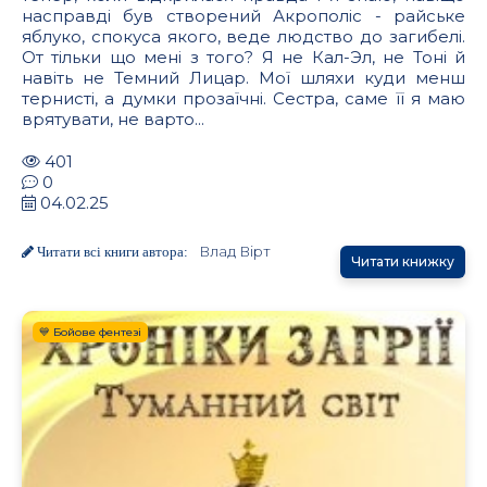
насправді був створений Акрополіс - райське
яблуко, спокуса якого, веде людство до загибелі.
От тільки що мені з того? Я не Кал-Эл, не Тоні й
навіть не Темний Лицар. Мої шляхи куди менш
тернисті, а думки прозаїчні. Сестра, саме її я маю
врятувати, не варто...
401
0
04.02.25
Влад Вірт
Читати всі книги автора:
Читати книжку
💙 Бойове фентезі