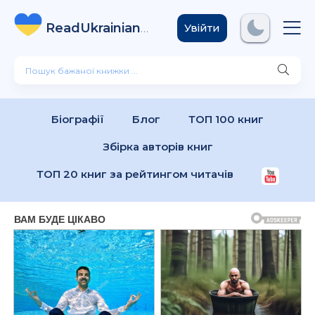
ReadUkrainian
Books
.com
Увійти
Біографії
Блог
ТОП 100 книг
Збірка авторів книг
ТОП 20 книг за рейтингом читачів