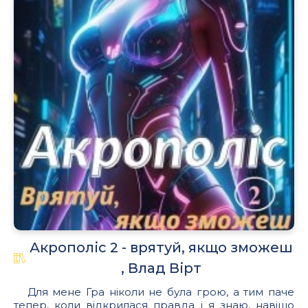
Акрополіс 2 - врятуй, якщо зможеш
, Влад Вірт
Для мене Гра ніколи не була грою, а тим паче
тепер, коли відкрилася правда і я знаю, навіщо