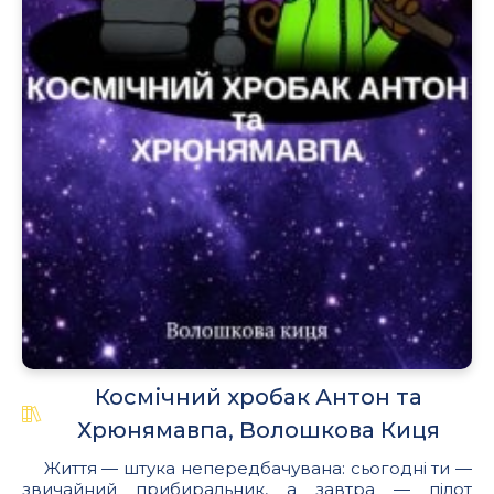
Космічний хробак Антон та
Хрюнямавпа, Волошкова Киця
Життя — штука непередбачувана: сьогодні ти —
звичайний прибиральник, а завтра — пілот