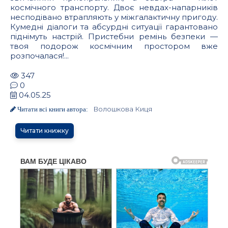
космічного транспорту. Двоє невдах-напарників
несподівано втрапляють у міжгалактичну пригоду.
Кумедні діалоги та абсурдні ситуації гарантовано
піднімуть настрій. Пристебни ремінь безпеки —
твоя подорож космічним простором вже
розпочалася!...
347
0
04.05.25
Волошкова Киця
Читати всі книги автора:
Читати книжку