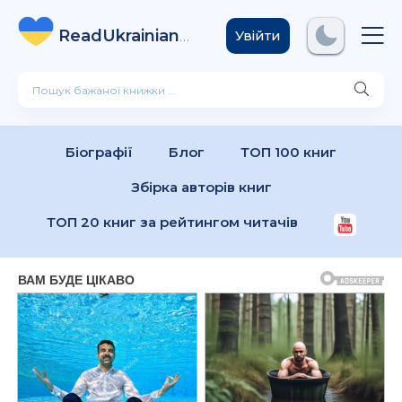
ReadUkrainian
Books
.com
Увійти
Біографії
Блог
ТОП 100 книг
Збірка авторів книг
ТОП 20 книг за рейтингом читачів