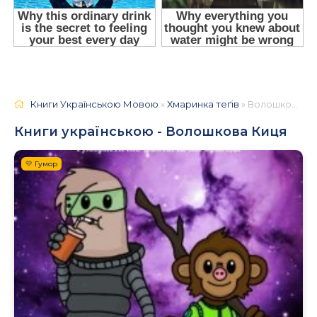
Книги Українською Мовою
»
Хмаринка теґів
» Волошкова Киця
Книги українською - Волошкова Киця
💛 Гумор