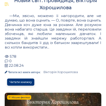
Новий світ. Провидиця, Вікторія
Хорошилова
—Ми, звісно, можемо її нагородити, але не
думаю, що вона оцінить. — О, повірте, вона оцінить.
Дівчинка хоч дуже юна за роками. Але розумом
вона набагато старша. Це завдяки їй, переловили
збоченців, які любили маленьких дівчаток. І
завдяки їй знайшли мережу работоргівлі. А
скількох бандитів її дід із батьком заарештували! І
всі хотіли використати...
578
0
22.08.24
Вікторія Хорошилова
Читати всі книги автора:
Читати книжку
💛 Міське фентезі