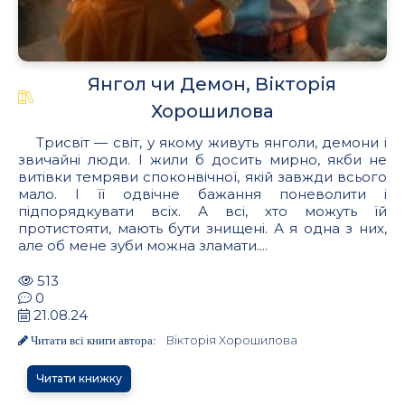
Янгол чи Демон, Вікторія
Хорошилова
Трисвіт — світ, у якому живуть янголи, демони і
звичайні люди. І жили б досить мирно, якби не
витівки темряви споконвічної, якій завжди всього
мало. І її одвічне бажання поневолити і
підпорядкувати всіх. А всі, хто можуть їй
протистояти, мають бути знищені. А я одна з них,
але об мене зуби можна зламати....
513
0
21.08.24
Вікторія Хорошилова
Читати всі книги автора:
Читати книжку