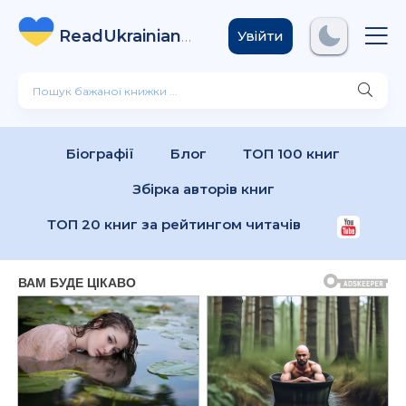
ReadUkrainian
Books
.com
Увійти
Біографії
Блог
ТОП 100 книг
Збірка авторів книг
ТОП 20 книг за рейтингом читачів