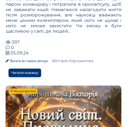
парою командиру і потрапила в кріокапсулу, щоб
не заважати іншій. Намагаюся налагодити життя
після розморожування, але науковці вважають
мене цінним екземпляром, який ніхто не шукає і
ніхто не зможе захистити. Чи зможу я бути
щасливою у світі, де людей...
397
0
05.09.24
Вікторія Хорошилова
Читати всі книги автора:
Читати книжку
💛 Міське фентезі