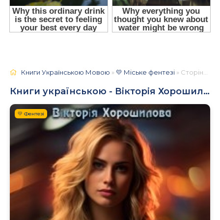
Книги Українською Мовою
»
💛 Міське фентезі
» Сторінка 2
Книги українською - Вікторія Хорошилова
💛 Фентезі