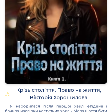
Крізь століття. Право на життя,
Вікторія Хорошилова
Я народилася після першої хвилі епідемії і
бачила наслідки наступних хвиль. Мала щастя бути