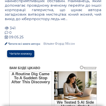
найнесприятливіших обставин. Найманець, який
допомагає провідному вченому перейти до іншої
корпорації: галеристка, що шукає автора
загадкових витворів мистецтва: юний жокей, чий
вихід до кіберпростору ледь не...
341
0
09.05.25
Вільям Форд Гібсон
Читати всі книги автора:
Читати книжку