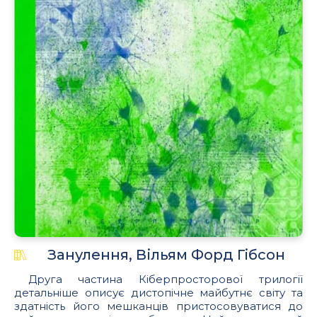
Занулення, Вільям Форд Гібсон
Друга частина Кіберпросторової трилогії
детальніше описує дистопічне майбутнє світу та
здатність його мешканців пристосовуватися до