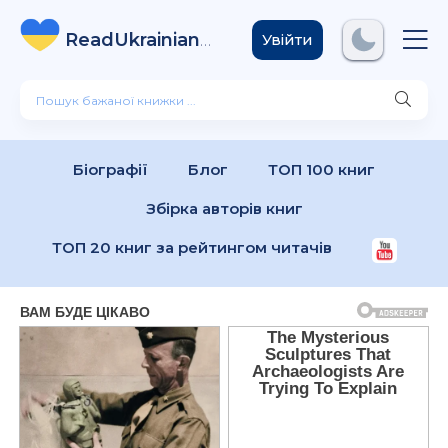
ReadUkrainian
Books
.com
Увійти
Біографії
Блог
ТОП 100 книг
Збірка авторів книг
ТОП 20 книг за рейтингом читачів