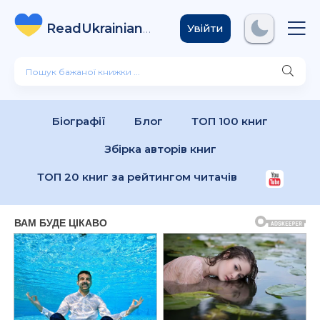
ReadUkrainian
Books
.com
Увійти
Біографії
Блог
ТОП 100 книг
Збірка авторів книг
ТОП 20 книг за рейтингом читачів