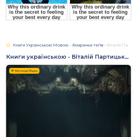
Книги Українською Мовою
»
Хмаринка теґів
» Віталій Партицький
Книги українською - Віталій Партицький
💙 Містика/Жахи