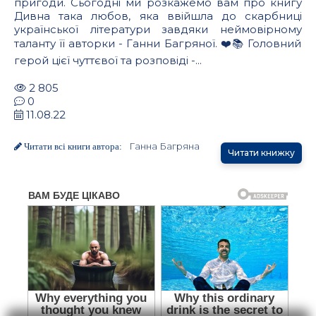
пригоди. Сьогодні ми розкажемо вам про книгу
Дивна така любов, яка ввійшла до скарбниці
української літератури завдяки неймовірному
таланту її авторки - Ганни Багряної. ❤️📚 Головний
герой цієї чуттєвої та розповіді -...
2 805
0
11.08.22
Ганна Багряна
Читати всі книги автора:
Читати книжку