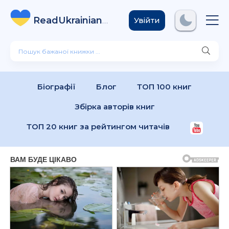
ReadUkrainian
Books
.com
Увійти
Біографії
Блог
ТОП 100 книг
Збірка авторів книг
ТОП 20 книг за рейтингом читачів