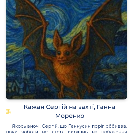
Кажан Сергій на вахті, Ганна
Моренко
Якось вночі, Сергій, що Ганнусин поріг оббивав,
поки чоботи не стер, вирішив на побачення