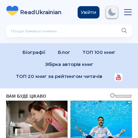
ReadUkrainian
Books
.com
Увійти
Біографії
Блог
ТОП 100 книг
Збірка авторів книг
ТОП 20 книг за рейтингом читачів