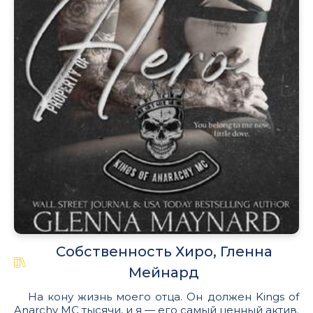
Собственность Хиро, Гленна
Мейнард
На кону жизнь моего отца. Он должен Kings of
Anarchy MC тысячи, и я — его самый ценный актив.