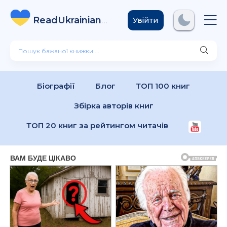
ReadUkrainian
Books
.com
Увійти
Біографії
Блог
ТОП 100 книг
Збірка авторів книг
ТОП 20 книг за рейтингом читачів