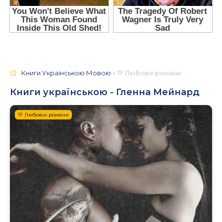
Книги Українською Мовою
» 💛 Любовні романи
Книги українською - Гленна Мейнард
💛 Любовні романи