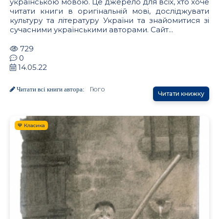
українською мовою. Це джерело для всіх, хто хоче
читати книги в оригінальній мові, досліджувати
культуру та літературу України та знайомитися зі
сучасними українськими авторами. Сайт...
729
0
14.05.22
Гюго
Читати всі книги автора:
Читати книжку
💙 Класика