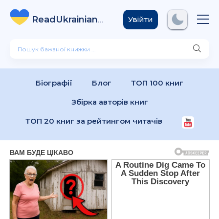
ReadUkrainian
Books
.com
Увійти
Біографії
Блог
ТОП 100 книг
Збірка авторів книг
ТОП 20 книг за рейтингом читачів