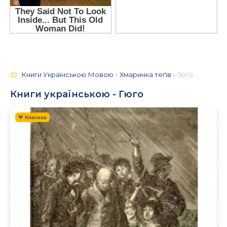
Книги Українською Мовою
»
Хмаринка теґів
» Гюго
Книги українською - Гюго
💙 Класика