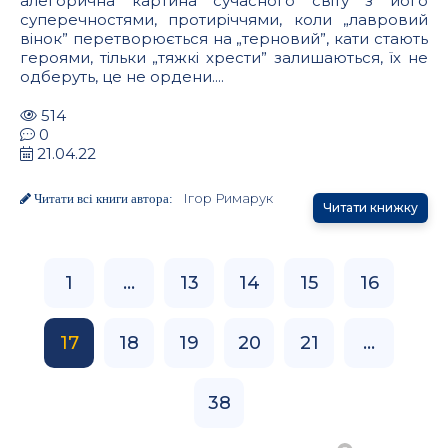
алегорична картина сучасного світу з його
суперечностями, протиріччями, коли „лавровий
вінок” перетворюється на „терновий”, кати стають
героями, тільки „тяжкі хрести” залишаються, їх не
одберуть, це не ордени....
514
0
21.04.22
Ігор Римарук
Читати всі книги автора:
Читати книжку
1
...
13
14
15
16
17
18
19
20
21
...
38