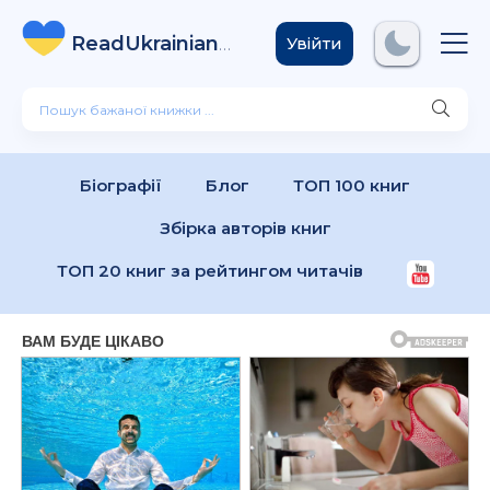
ReadUkrainian
Books
.com
Увійти
Біографії
Блог
ТОП 100 книг
Збірка авторів книг
ТОП 20 книг за рейтингом читачів