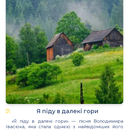
Я піду в далекі гори
«Я піду в далекі гори» — пісня Володимира
Івасюка, яка стала однією з найвідоміших його