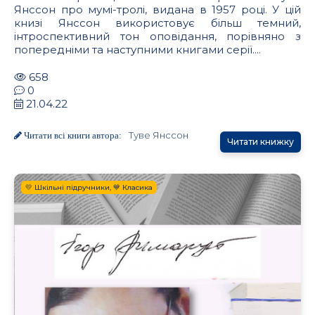
Янссон про мумі-тролі, видана в 1957 році. У цій
книзі Янссон використовує більш темний,
інтроспективний тон оповідання, порівняно з
попередніми та наступними книгами серії....
658
0
21.04.22
Туве Янссон
Читати всі книги автора:
Читати книжку
💛 Шкільні підручники, 💙 Класика