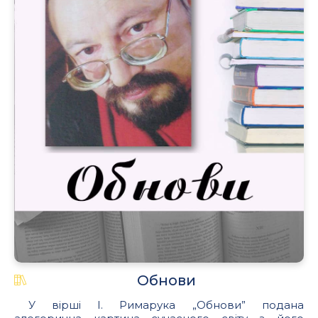
Обнови
У вірші І. Римарука „Обнови” подана