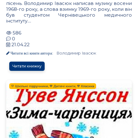
пісень. Володимир Івасюк написав музику восени
1968-го року, а слова взимку 1969-го року, коли він
був студентом Чернівецького медичного
інституту....
586
0
21.04.22
Володимир Івасюк
Читати всі книги автора:
Читати книжку
💛 Шкільні підручники, 💙 Дитячі книги, 💙 Класика