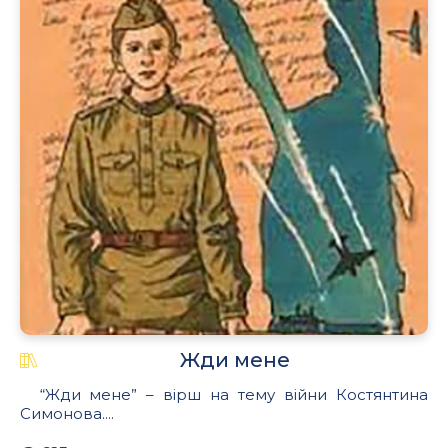
Жди мене
“Жди мене” – вірш на тему війни Костянтина
Симонова....