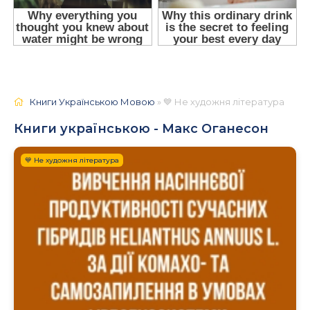
Книги Українською Мовою
» 💙 Не художня література
Книги українською - Макс Оганесон
💙 Не художня література