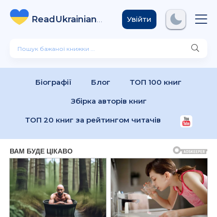
ReadUkrainian
Books
.com
Увійти
Біографії
Блог
ТОП 100 книг
Збірка авторів книг
ТОП 20 книг за рейтингом читачів