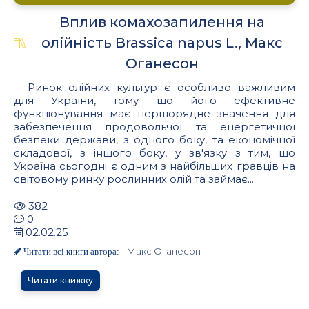
Вплив комахозапилення на
олійність Brassica napus L., Макс
Оганесон
Ринок олійних культур є особливо важливим
для України, тому що його ефективне
функціонування має першорядне значення для
забезпечення продовольчої та енергетичної
безпеки держави, з одного боку, та економічної
складової, з іншого боку, у зв'язку з тим, що
Україна сьогодні є одним з найбільших гравців на
світовому ринку рослинних олій та займає...
382
0
02.02.25
Макс Оганесон
Читати всі книги автора:
Читати книжку