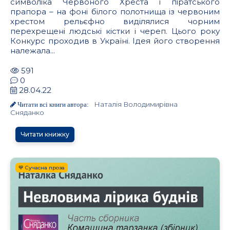
символіка Червоного Хреста і піратського
прапора – на фоні білого полотнища із червоним
хрестом рельєфно виділялися чорним
перехрещені людські кістки і череп. Цього року
Конкурс проходив в Україні. Ідея його створення
належала...
591
0
28.04.22
Наталія Володимирівна
Читати всі книги автора:
Сняданко
Читати книжку
💙 Сучасна проза