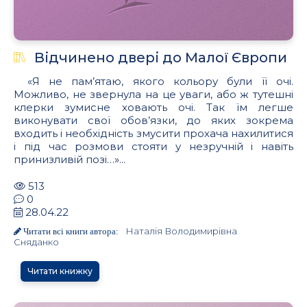
Відчинено двері до Малої Європи
«Я не пам’ятаю, якого кольору були її очі.
Можливо, не звернула на це уваги, або ж тутешні
клерки зумисне ховають очі. Так їм легше
виконувати свої обов’язки, до яких зокрема
входить і необхідність змусити прохача нахилитися
і під час розмови стояти у незручній і навіть
принизливій позі…»...
513
0
28.04.22
Наталія Володимирівна
Читати всі книги автора:
Сняданко
Читати книжку