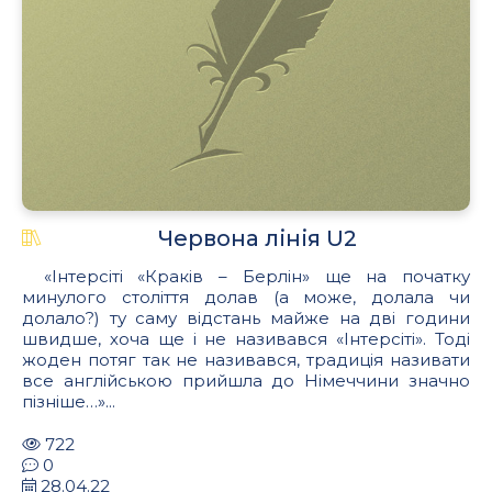
Червона лінія U2
«Інтерсіті «Краків – Берлін» ще на початку
минулого століття долав (а може, долала чи
долало?) ту саму відстань майже на дві години
швидше, хоча ще і не називався «Інтерсіті». Тоді
жоден потяг так не називався, традиція називати
все англійською прийшла до Німеччини значно
пізніше…»...
722
0
28.04.22