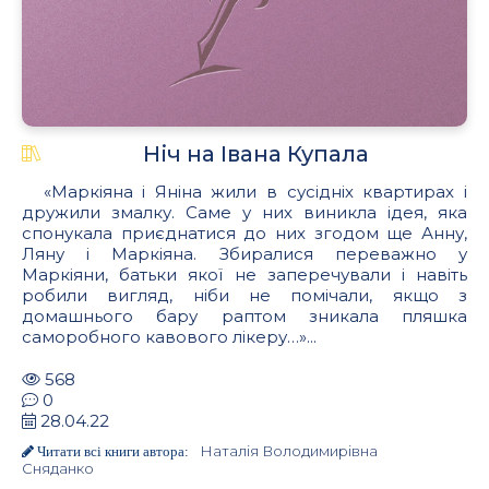
Ніч на Івана Купала
«Маркіяна і Яніна жили в сусідніх квартирах і
дружили змалку. Саме у них виникла ідея, яка
спонукала приєднатися до них згодом ще Анну,
Ляну і Маркіяна. Збиралися переважно у
Маркіяни, батьки якої не заперечували і навіть
робили вигляд, ніби не помічали, якщо з
домашнього бару раптом зникала пляшка
саморобного кавового лікеру…»...
568
0
28.04.22
Наталія Володимирівна
Читати всі книги автора:
Сняданко