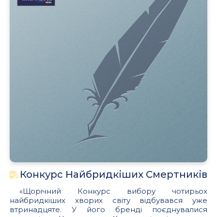
Конкурс Найбридкіших Смертників
«Щорічний Конкурс вибору чотирьох
найбридкіших хворих світу відбувався уже
втринадцяте. У його бренді поєднувалися