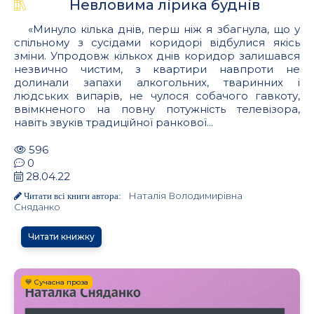
Невловима лірика буднів
«Минуло кілька днів, перш ніж я збагнула, що у
спільному з сусідами коридорі відбулися якісь
зміни. Упродовж кількох днів коридор залишався
незвично чистим, з квартири навпроти не
долинали запахи алкогольних, тваринних і
людських випарів, не чулося собачого гавкоту,
ввімкненого на повну потужність телевізора,
навіть звуків традиційної ранкової...
596
0
28.04.22
Наталія Володимирівна
Читати всі книги автора:
Сняданко
Читати книжку
💙 Сучасна проза