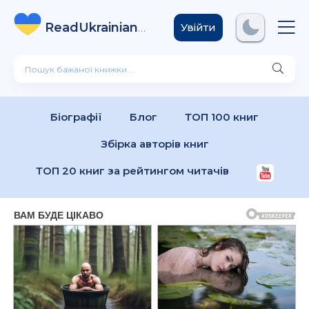
ReadUkrainian
Books
.com
Увійти
Біографії
Блог
ТОП 100 книг
Збірка авторів книг
ТОП 20 книг за рейтингом читачів