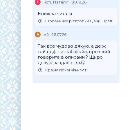
Г
Гість Наталія
01.08.26
Книжка читати
Щоденники рієлторки Діани, Влада Клімова
А
Ай
26.07.26
Так все чудово дякую. а де ж
той пдф чи іпаб файл, про який
говорите в описанні? Щиро
дякую заздалегідь🙂
Країна гіркої ніжності