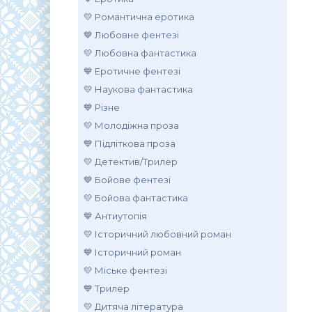
💛 Романтична еротика
💙 Любовне фентезі
💛 Любовна фантастика
💙 Еротичне фентезі
💛 Наукова фантастика
💙 Різне
💛 Молодіжна проза
💙 Підліткова проза
💛 Детектив/Трилер
💙 Бойове фентезі
💛 Бойова фантастика
💙 Антиутопія
💛 Історичний любовний роман
💙 Історичний роман
💛 Міське фентезі
💙 Трилер
💛 Дитяча література