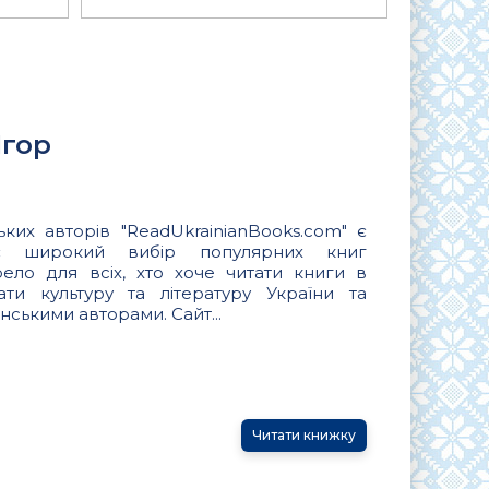
Ігор
ьких авторів "ReadUkrainianBooks.com" є
ує широкий вибір популярних книг
ло для всіх, хто хоче читати книги в
вати культуру та літературу України та
нськими авторами. Сайт...
Читати книжку