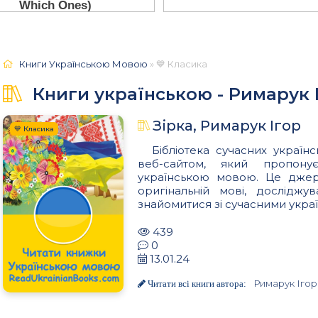
Книги Українською Мовою
» 💙 Класика
Книги українською - Римарук 
Зірка, Римарук Ігор
💙 Класика
Бібліотека сучасних українс
веб-сайтом, який пропон
українською мовою. Це джере
оригінальній мові, досліджу
знайомитися зі сучасними украї
439
0
13.01.24
Римарук Ігор
Читати всі книги автора: