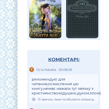
КОМЕНТАРІ:
Г
Гість Nataliia
05.08.26
рекомендую для
читання,осмислення цю
книгу,немає нажаль тут звязку з
християнством(душею,духом,тілом).
13 звичок, яких позбулися сильні духом люди