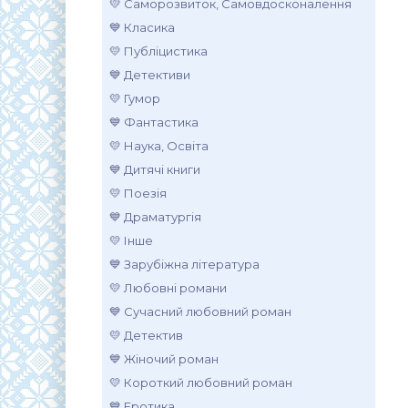
💛 Саморозвиток, Самовдосконалення
💙 Класика
💛 Публіцистика
💙 Детективи
💛 Гумор
💙 Фантастика
💛 Наука, Освіта
💙 Дитячі книги
💛 Поезія
💙 Драматургія
💛 Інше
💙 Зарубіжна література
💛 Любовні романи
💙 Сучасний любовний роман
💛 Детектив
💙 Жіночий роман
💛 Короткий любовний роман
💙 Еротика