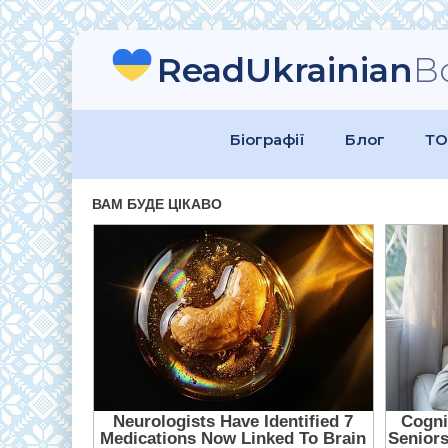
ReadUkrainian
B
Біографії
Блог
ТО