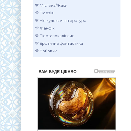
💙 Містика/Жахи
💛 Поезія
💙 Не художня література
💛 Фанфік
💙 Постапокаліпсис
💛 Еротична фантастика
💙 Бойовик
.