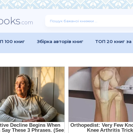
ooks
.com
П 100 книг
Збірка авторів книг
ТОП 20 книг за