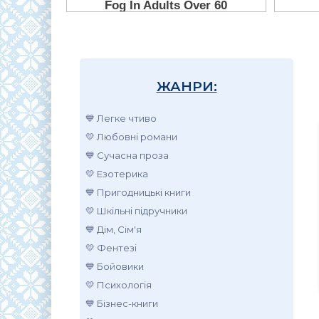
ЖАНРИ:
💙 Легке чтиво
💛 Любовні романи
💙 Сучасна проза
💛 Езотерика
💙 Пригодницькі книги
💛 Шкільні підручники
💙 Дім, Сім'я
💛 Фентезі
💙 Бойовики
💛 Психологія
💙 Бізнес-книги