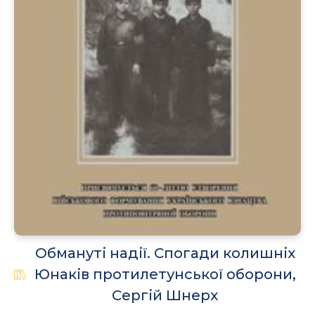
Обмануті надії. Cпогади колишніх
Юнаків протилетунської оборони,
Сергій Шнерх