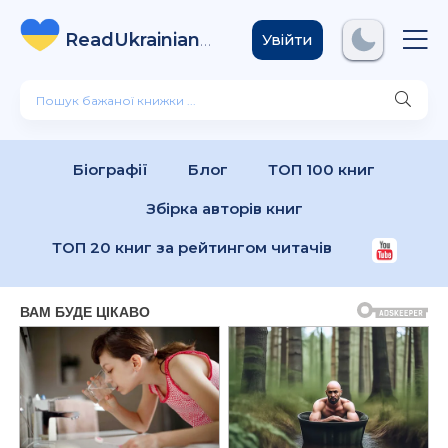
ReadUkrainian
Books
.com
Увійти
Біографії
Блог
ТОП 100 книг
Збірка авторів книг
ТОП 20 книг за рейтингом читачів