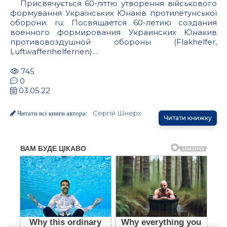
Присвячується 60-літтю утворення військового
формування Українських Юнаків протилетунської
оборони. ru: Посвящается 60-летию создания
военного формирования Украинских Юнакив
противовоздушной обороны (Flakhelfer,
Luftwaffenhelfernen)....
745
0
03.05.22
Сергій Шнерх
Читати всі книги автора:
Читати книжку