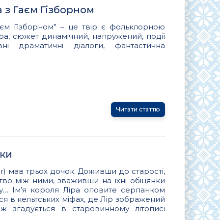
 з Гаєм Гізборном
аєм Гізборном” – це твір є фольклорною
ра, сюжет динамічний, напружений, події
вні драматичні діалоги, фантастична
Читати статтю
чки
r) мав трьох дочок. Доживши до старості,
тво між ними, зваживши на їхні обіцянки
у… Ім’я короля Ліра оповите серпанком
ся в кельтських міфах, де Лір зображений
ж згадується в старовинному літописі