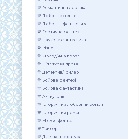
💛 Романтична еротика
💙 Любовне фентезі
💛 Любовна фантастика
💙 Еротичне фентезі
💛 Наукова фантастика
💙 Різне
💛 Молодіжна проза
💙 Підліткова проза
💛 Детектив/Трилер
💙 Бойове фентезі
💛 Бойова фантастика
💙 Антиутопія
💛 Історичний любовний роман
💙 Історичний роман
💛 Міське фентезі
💙 Трилер
💛 Дитяча література