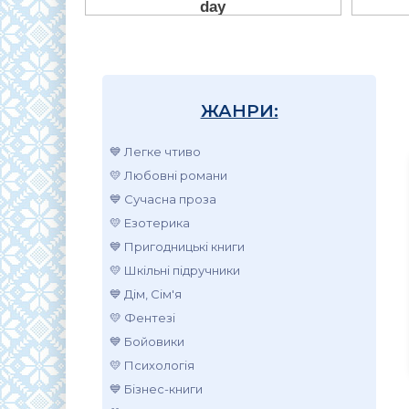
ЖАНРИ:
💙 Легке чтиво
💛 Любовні романи
💙 Сучасна проза
💛 Езотерика
💙 Пригодницькі книги
💛 Шкільні підручники
💙 Дім, Сім'я
💛 Фентезі
💙 Бойовики
💛 Психологія
💙 Бізнес-книги