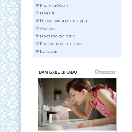
💙 Містика/Жахи
💛 Поезія
💙 Не художня література
💛 Фанфік
💙 Постапокаліпсис
💛 Еротична фантастика
💙 Бойовик
.