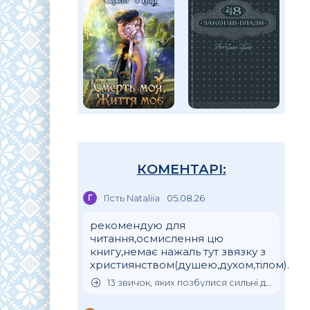
КОМЕНТАРІ:
Г
Гість Nataliia
05.08.26
рекомендую для
читання,осмислення цю
книгу,немає нажаль тут звязку з
християнством(душею,духом,тілом).
13 звичок, яких позбулися сильні духом люди