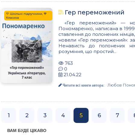
Гер переможений
💛 Шкільні підручники, 💙
Класика
«Гер переможений» — нов
Пономаренко, написана в 1999 
ставлення до полонених німців,
новели «Гер переможений»: за
Ненависть до полонених ні
розуміння, що простий...
763
0
21.04.22
Любов Поно
Читати всі книги автора:
1
2
3
4
5
6
7