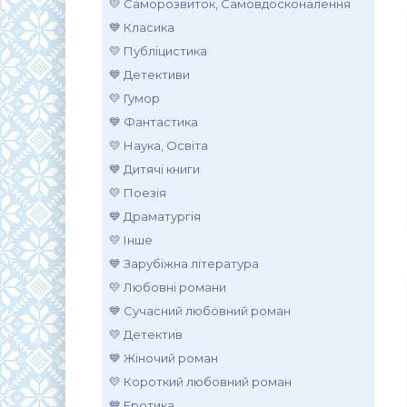
💛 Саморозвиток, Самовдосконалення
💙 Класика
💛 Публіцистика
💙 Детективи
💛 Гумор
💙 Фантастика
💛 Наука, Освіта
💙 Дитячі книги
💛 Поезія
💙 Драматургія
💛 Інше
💙 Зарубіжна література
💛 Любовні романи
💙 Сучасний любовний роман
💛 Детектив
💙 Жіночий роман
💛 Короткий любовний роман
💙 Еротика