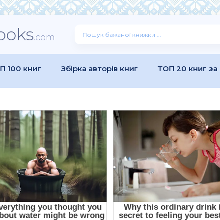
ooks
.com
П 100 книг
Збірка авторів книг
ТОП 20 книг за