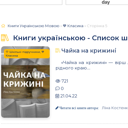
Книги Українською Мовою
»
💙 Класика
» Сторінка 5
Книги українською - Список ш
Чайка на крижині
💛 Шкільні підручники, 💙
Класика
«Чайка на крижині» — вірш
рідного краю....
721
0
21.04.22
Ліна Костен
Читати всі книги автора: