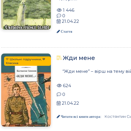
1 446
0
21.04.22
Стаття
Жди мене
💛 Шкільні підручники, 💙
Класика
“Жди мене” – вірш на тему ві
624
0
21.04.22
Костянтин С
Читати всі книги автора: