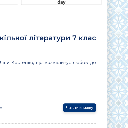
кільної літератури 7 клас
 Ліни Костенко, що возвеличує любов до
ко
Читати книжку