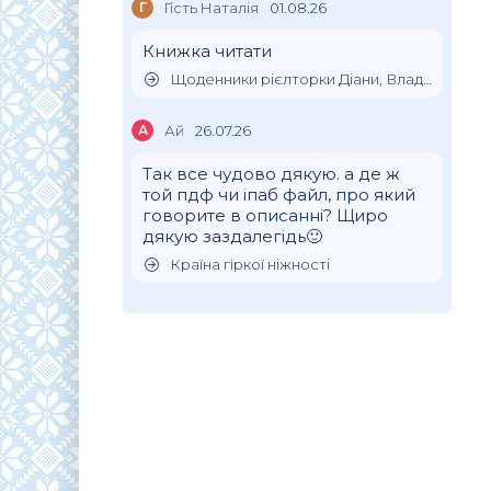
Г
Гість Наталія
01.08.26
Книжка читати
Щоденники рієлторки Діани, Влада Клімова
А
Ай
26.07.26
Так все чудово дякую. а де ж
той пдф чи іпаб файл, про який
говорите в описанні? Щиро
дякую заздалегідь🙂
Країна гіркої ніжності