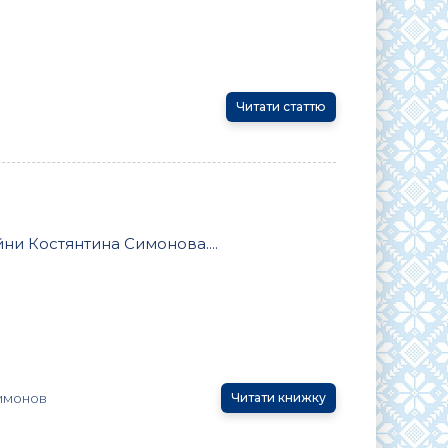
Читати статтю
йни Костянтина Симонова....
имонов
Читати книжку