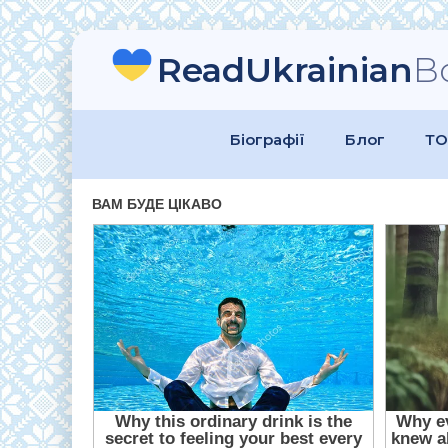
ReadUkrainian
B
Біографії
Блог
ТО