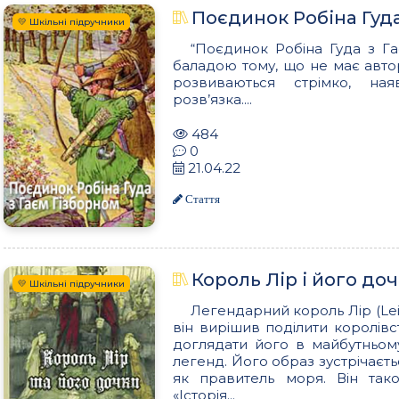
Поєдинок Робіна Гуда
💛 Шкільні підручники
“Поєдинок Робіна Гуда з Г
баладою тому, що не має авто
розвиваються стрімко, ная
розв’язка....
484
0
21.04.22
Стаття
Король Лір і його до
💛 Шкільні підручники
Легендарний король Лір (Lei
він вирішив поділити королівс
доглядати його в майбутньом
легенд. Його образ зустрічаєть
як правитель моря. Він тако
«Історія...