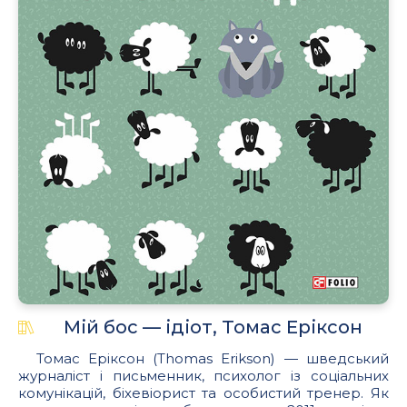
Мій бос — ідіот, Томас Еріксон
Томас Еріксон (Thomas Erikson) — шведський
журналіст і письменник, психолог із соціальних
комунікацій, біхевіорист та особистий тренер. Як