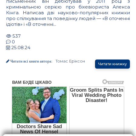
письменник він дебютував у 2011 році з
кримінальною серією про біхевіориста Алекса
Кінга. Написав дві науково-популярних книжки
про спілкування та поведінку людей — «В оточенні
ідіотів» і «В оточенні...
537
0
25.08.24
Томас Еріксон
Читати всі книги автора:
Читати книжку