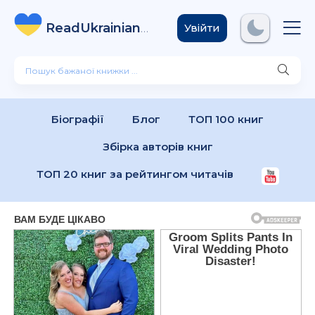
ReadUkrainian
Books
.com
Увійти
Біографії
Блог
ТОП 100 книг
Збірка авторів книг
ТОП 20 книг за рейтингом читачів