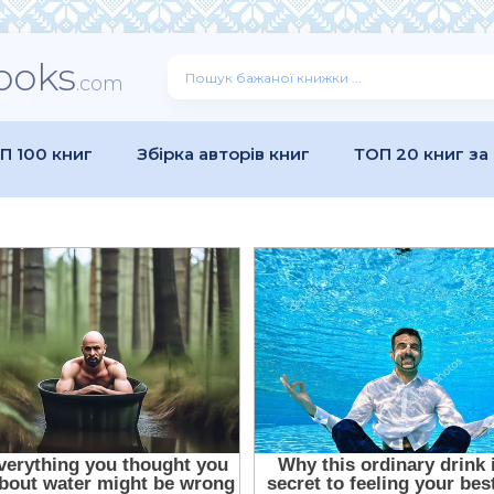
ooks
.com
П 100 книг
Збірка авторів книг
ТОП 20 книг за