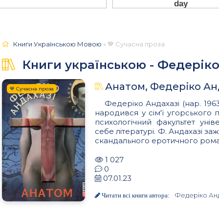
Книги Українською Мовою
» 💙 Сучасна проза
Книги українською - Федеріко
Анатом, Федеріко Ан
💙 Сучасна проза
Федеріко Андахазі (нар. 196
народився у сім'ї угорського п
психологічний факультет уні
себе літературі. Ф. Андахазі заж
скандального еротичного роману
1 027
0
07.01.23
Федеріко Ан
Читати всі книги автора: