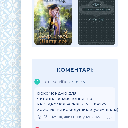
КОМЕНТАРІ:
Г
Гість Nataliia
05.08.26
рекомендую для
читання,осмислення цю
книгу,немає нажаль тут звязку з
християнством(душею,духом,тілом).
13 звичок, яких позбулися сильні духом люди