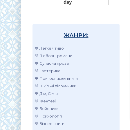
ЖАНРИ:
💙 Легке чтиво
💛 Любовні романи
💙 Сучасна проза
💛 Езотерика
💙 Пригодницькі книги
💛 Шкільні підручники
💙 Дім, Сім'я
💛 Фентезі
💙 Бойовики
💛 Психологія
💙 Бізнес-книги