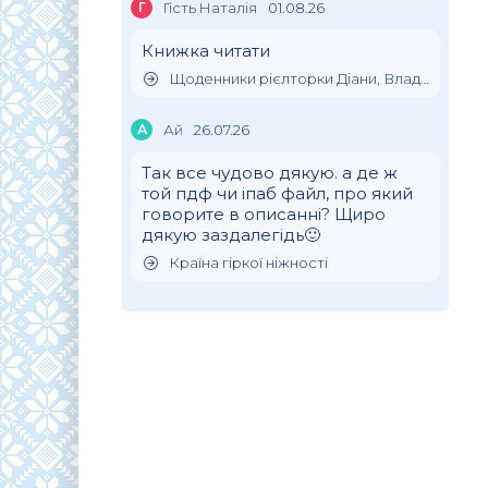
Г
Гість Наталія
01.08.26
Книжка читати
Щоденники рієлторки Діани, Влада Клімова
А
Ай
26.07.26
Так все чудово дякую. а де ж
той пдф чи іпаб файл, про який
говорите в описанні? Щиро
дякую заздалегідь🙂
Країна гіркої ніжності