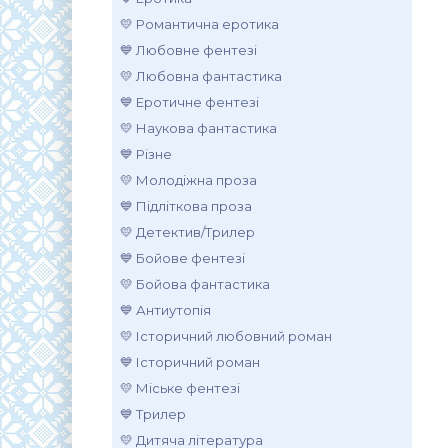
💛 Романтична еротика
💙 Любовне фентезі
💛 Любовна фантастика
💙 Еротичне фентезі
💛 Наукова фантастика
💙 Різне
💛 Молодіжна проза
💙 Підліткова проза
💛 Детектив/Трилер
💙 Бойове фентезі
💛 Бойова фантастика
💙 Антиутопія
💛 Історичний любовний роман
💙 Історичний роман
💛 Міське фентезі
💙 Трилер
💛 Дитяча література