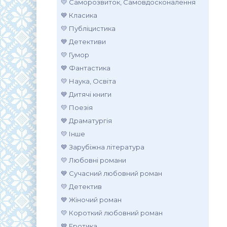
💛 Саморозвиток, Самовдосконалення
💙 Класика
💛 Публіцистика
💙 Детективи
💛 Гумор
💙 Фантастика
💛 Наука, Освіта
💙 Дитячі книги
💛 Поезія
💙 Драматургія
💛 Інше
💙 Зарубіжна література
💛 Любовні романи
💙 Сучасний любовний роман
💛 Детектив
💙 Жіночий роман
💛 Короткий любовний роман
💙 Еротика