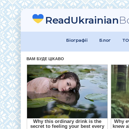
ReadUkrainian
B
Біографії
Блог
ТО