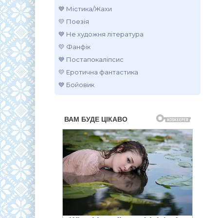
💙 Містика/Жахи
💛 Поезія
💙 Не художня література
💛 Фанфік
💙 Постапокаліпсис
💛 Еротична фантастика
💙 Бойовик
.