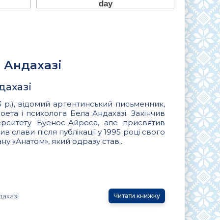
 Андахазі
дахазі
3 р.), відомий аргентинський письменник,
оета і психолога Бела Андахазі. Закінчив
верситету Буенос-Айреса, але присвятив
ив слави після публікації у 1995 році свого
 «Анатом», який одразу став...
дахазі
Читати книжку