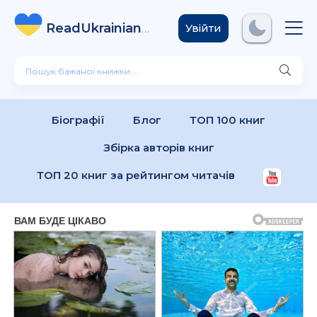
ReadUkrainian
Books
.com
Увійти
Біографії
Блог
ТОП 100 книг
Збірка авторів книг
ТОП 20 книг за рейтингом читачів