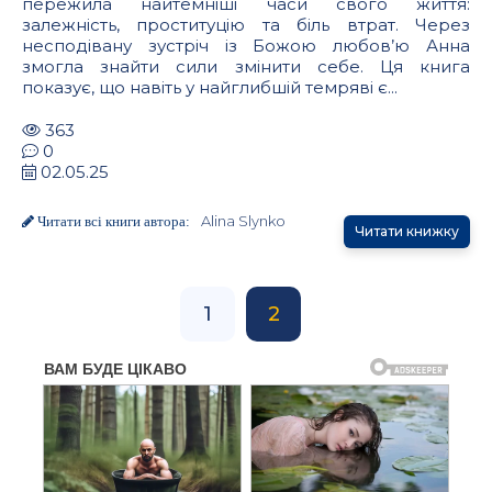
пережила найтемніші часи свого життя:
залежність, проституцію та біль втрат. Через
несподівану зустріч із Божою любов’ю Анна
змогла знайти сили змінити себе. Ця книга
показує, що навіть у найглибшій темряві є...
363
0
02.05.25
Alina Slynko
Читати всі книги автора:
Читати книжку
1
2