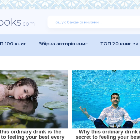
ooks
.com
П 100 книг
Збірка авторів книг
ТОП 20 книг за