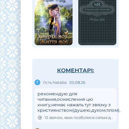
КОМЕНТАРІ:
Г
Гість Nataliia
05.08.26
рекомендую для
читання,осмислення цю
книгу,немає нажаль тут звязку з
християнством(душею,духом,тілом).
13 звичок, яких позбулися сильні духом люди