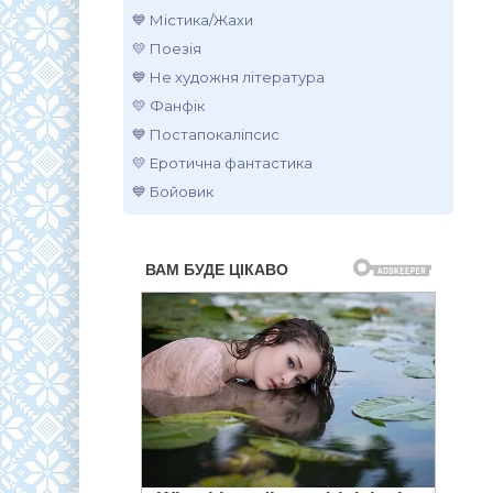
💙 Містика/Жахи
💛 Поезія
💙 Не художня література
💛 Фанфік
💙 Постапокаліпсис
💛 Еротична фантастика
💙 Бойовик
.