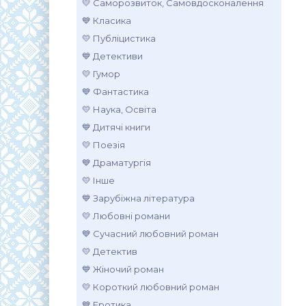
💛 Саморозвиток, Самовдосконалення
💙 Класика
💛 Публіцистика
💙 Детективи
💛 Гумор
💙 Фантастика
💛 Наука, Освіта
💙 Дитячі книги
💛 Поезія
💙 Драматургія
💛 Інше
💙 Зарубіжна література
💛 Любовні романи
💙 Сучасний любовний роман
💛 Детектив
💙 Жіночий роман
💛 Короткий любовний роман
💙 Еротика