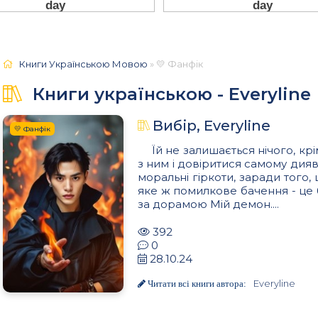
Книги Українською Мовою
» 💛 Фанфік
Книги українською - Everyline
Вибір, Everyline
💛 Фанфік
Їй не залишається нічого, крі
з ним і довіритися самому дияв
моральні гіркоти, заради того,
яке ж помилкове бачення - це б
за дорамою Мій демон....
392
0
28.10.24
Everyline
Читати всі книги автора: