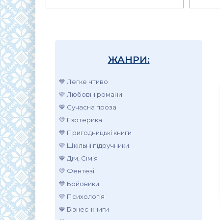
ЖАНРИ:
💙 Легке чтиво
💛 Любовні романи
💙 Сучасна проза
💛 Езотерика
💙 Пригодницькі книги
💛 Шкільні підручники
💙 Дім, Сім'я
💛 Фентезі
💙 Бойовики
💛 Психологія
💙 Бізнес-книги