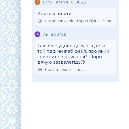
Г
Гість Наталія
01.08.26
Книжка читати
Щоденники рієлторки Діани, Влада Клімова
А
Ай
26.07.26
Так все чудово дякую. а де ж
той пдф чи іпаб файл, про який
говорите в описанні? Щиро
дякую заздалегідь🙂
Країна гіркої ніжності