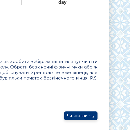
м як зробити вибір: залишитися тут чи піти
олу. Обрати безкінечні фізичні муки або ж
 щоб існувати. Зрештою це вже кінець, але
ув тільки початок безкінечного кінця. P.S:
Читати книжку