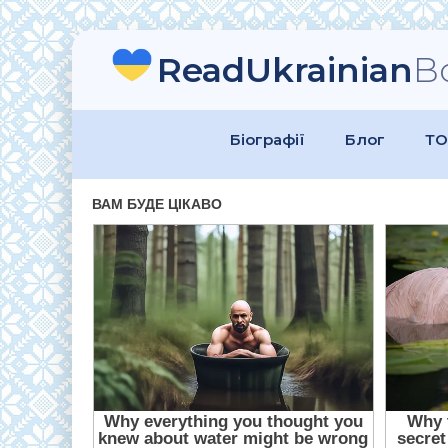
ReadUkrainian
B
Біографії
Блог
ТО