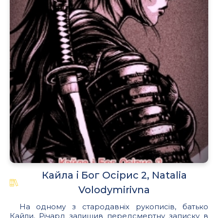
Кайла і Бог Осірис 2, Natalia
Volodymirivna
На одному з стародавніх рукописів, батько
Кайли, Річард залишив передсмертну записку в