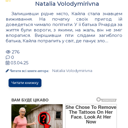
Natalia Volodymirivna
Залишивши рідне місто, Кайла стала знавцем
виживання. На початку своїх пригод їй
доведеться чимало попітніти. У її батька Річарда за
життя були вороги, з якими, на жаль, він не зміг
впоратися. Вирішивши піти слідами загиблого
батька, Кайла потрапить у світ, де панує зло....
276
0
03.04.25
Natalia Volodymirivna
Читати всі книги автора:
Читати книжку