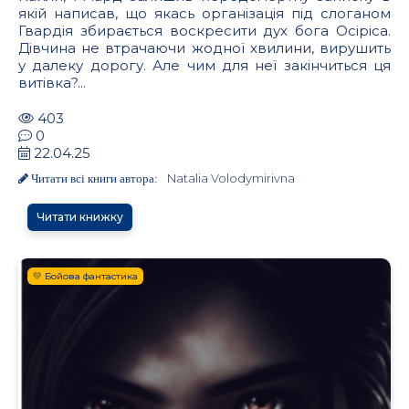
якій написав, що якась організація під слоганом
Гвардія збирається воскресити дух бога Осіріса.
Дівчина не втрачаючи жодної хвилини, вирушить
у далеку дорогу. Але чим для неї закінчиться ця
витівка?...
403
0
22.04.25
Natalia Volodymirivna
Читати всі книги автора:
Читати книжку
💛 Бойова фантастика