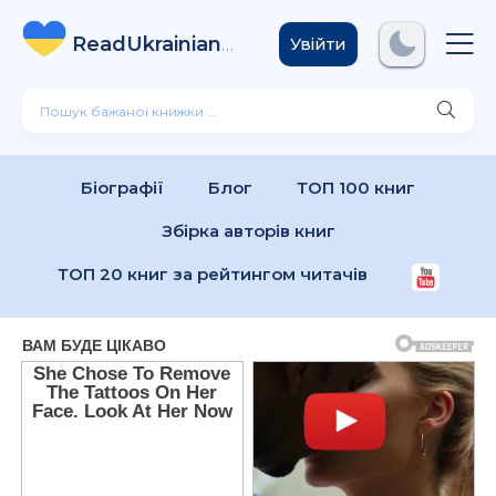
ReadUkrainian
Books
.com
Увійти
Біографії
Блог
ТОП 100 книг
Збірка авторів книг
ТОП 20 книг за рейтингом читачів