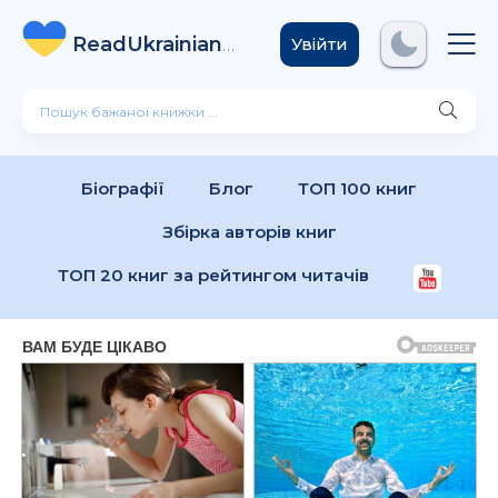
ReadUkrainian
Books
.com
Увійти
Біографії
Блог
ТОП 100 книг
Збірка авторів книг
ТОП 20 книг за рейтингом читачів