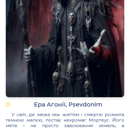
Ера Агонії, Psevdonim
У світі, де межа між життям і смертю розмита
темною магією, постає некромаг Мортеус. Його
мета – не просто завоювання земель, а