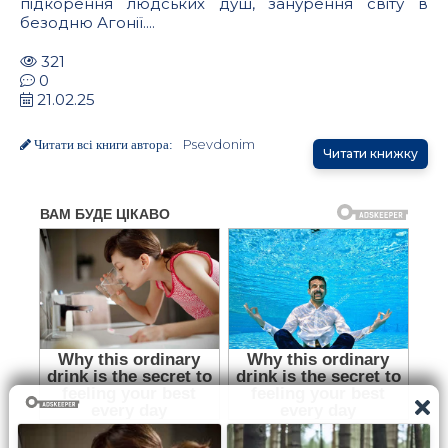
підкорення людських душ, занурення світу в
безодню Агонії....
321
0
21.02.25
Psevdonim
Читати всі книги автора:
Читати книжку