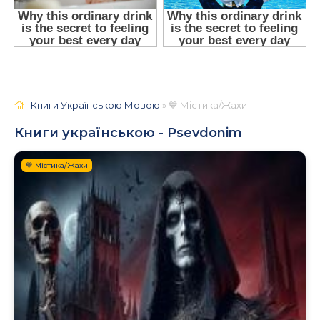
Книги Українською Мовою
» 💙 Містика/Жахи
Книги українською - Psevdonim
💙 Містика/Жахи