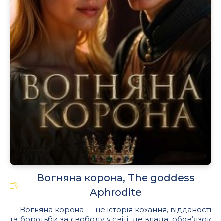
Вогняна корона, The goddess
Aphrodite
Вогняна корона — це історія кохання, відданості
та боротьби за свободу у світі, де влада, обов’язок