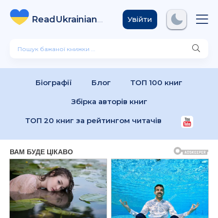
ReadUkrainian
Books
.com
Увійти
Біографії
Блог
ТОП 100 книг
Збірка авторів книг
ТОП 20 книг за рейтингом читачів