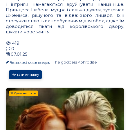
і інтриги намагаються зруйнувати найцінніше.
Принцеса Ізабела, мудра і сильна духом, зустрічає
Джеймса, рішучого та відважного лицаря. Їхні
стосунки стають випробуванням для обох, адже їм
доводиться тікати від королівського двору,
шукати нове життя...
419
0
07.01.25
The goddess Aphrodite
Читати всі книги автора:
Читати книжку
💙 Сучасна проза