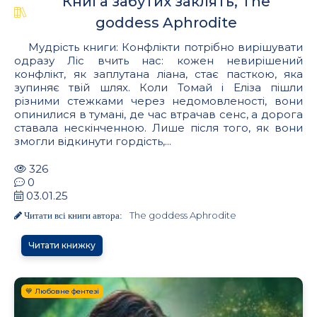
Книга забутих заклять, The
goddess Aphrodite
Мудрість книги: Конфлікти потрібно вирішувати
одразу Ліс вчить нас: кожен невирішений
конфлікт, як заплутана ліана, стає пасткою, яка
зупиняє твій шлях. Коли Томай і Еліза пішли
різними стежками через недомовленості, вони
опинилися в тумані, де час втрачав сенс, а дорога
ставала нескінченною. Лише після того, як вони
змогли відкинути гордість,...
326
0
03.01.25
The goddess Aphrodite
Читати всі книги автора:
Читати книжку
💙 Любовне фентезі