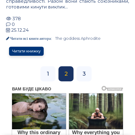
справедливості. Разом вони стають союзниками,
готовими кинути виклик...
378
0
25.12.24
The goddess Aphrodite
Читати всі книги автора:
Читати книжку
1
2
3