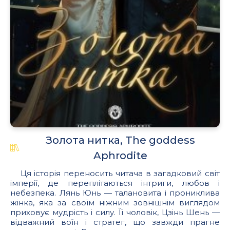
Золота нитка, The goddess
Aphrodite
Ця історія переносить читача в загадковий світ
імперії, де переплітаються інтриги, любов і
небезпека. Лянь Юнь — талановита і прониклива
жінка, яка за своїм ніжним зовнішнім виглядом
приховує мудрість і силу. Її чоловік, Цзінь Шень —
відважний воїн і стратег, що завжди прагне