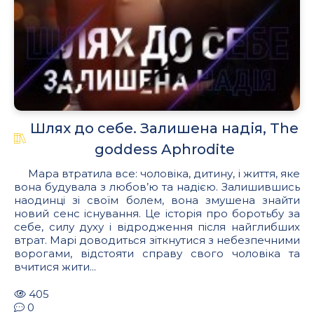
Шлях до себе. Залишена надія, The
goddess Aphrodite
Мара втратила все: чоловіка, дитину, і життя, яке
вона будувала з любов’ю та надією. Залишившись
наодинці зі своїм болем, вона змушена знайти
новий сенс існування. Це історія про боротьбу за
себе, силу духу і відродження після найглибших
втрат. Марі доводиться зіткнутися з небезпечними
ворогами, відстояти справу свого чоловіка та
вчитися жити...
405
0