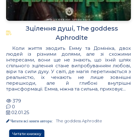
Зцілення душі, The goddess
Aphrodite
Коли життя зводить Емму та Домініка, двох
людей із різними долями, але зі схожими
інтересами, вони ще не знають, що їхній шлях
спільного зцілення стане випробуванням любові,
віри та сили духу. У світі, де магія перетинається з
реальністю, їх чекають не лише зовнішні
перешкоди, але й глибокі внутрішні
трансформації. Емма, ніжна та сильна, приховує...
379
0
02.01.25
The goddess Aphrodite
Читати всі книги автора:
Читати книжку