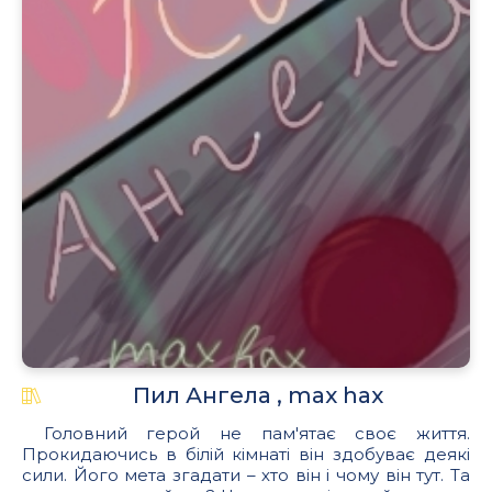
Пил Ангела , max hax
Головний герой не пам'ятає своє життя.
Прокидаючись в білій кімнаті він здобуває деякі
сили. Його мета згадати – хто він і чому він тут. Та