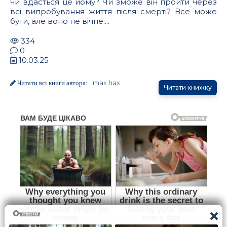
чи вдасться це йому? Чи зможе він пройти через
всі випробування життя після смерті? Все може
бути, але воно не вічне....
334
0
10.03.25
max hax
Читати всі книги автора:
Читати книжку