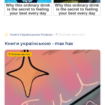
Книги Українською Мовою
» 💙 Бойове фентезі
Книги українською - max hax
💙 Бойове фентезі