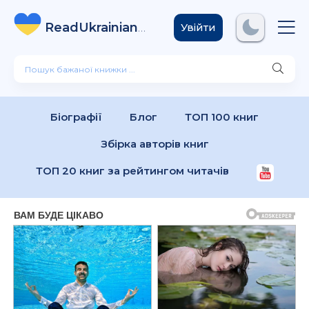
ReadUkrainian
Books
.com
Увійти
Біографії
Блог
ТОП 100 книг
Збірка авторів книг
ТОП 20 книг за рейтингом читачів