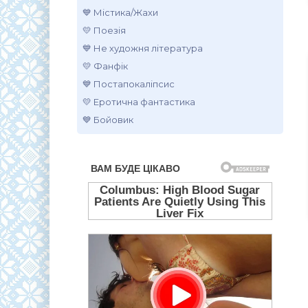
💙 Містика/Жахи
💛 Поезія
💙 Не художня література
💛 Фанфік
💙 Постапокаліпсис
💛 Еротична фантастика
💙 Бойовик
.