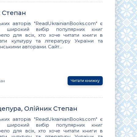
к Степан
ьких авторів "ReadUkrainianBooks.com" є
ує широкий вибір популярних книг
ло для всіх, хто хоче читати книги в
вати культуру та літературу України та
нськими авторами. Сайт...
пан
Читати книжку
епура, Олійник Степан
ьких авторів "ReadUkrainianBooks.com" є
ує широкий вибір популярних книг
ло для всіх, хто хоче читати книги в
вати культуру та літературу України та