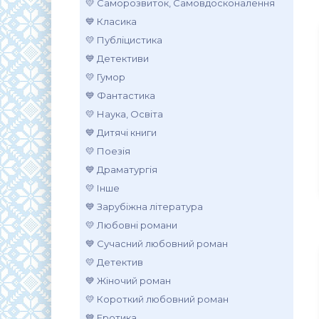
💛 Саморозвиток, Самовдосконалення
💙 Класика
💛 Публіцистика
💙 Детективи
💛 Гумор
💙 Фантастика
💛 Наука, Освіта
💙 Дитячі книги
💛 Поезія
💙 Драматургія
💛 Інше
💙 Зарубіжна література
💛 Любовні романи
💙 Сучасний любовний роман
💛 Детектив
💙 Жіночий роман
💛 Короткий любовний роман
💙 Еротика