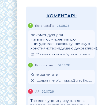
КОМЕНТАРІ:
Г
Гість Nataliia
05.08.26
рекомендую для
читання,осмислення цю
книгу,немає нажаль тут звязку з
християнством(душею,духом,тілом).
13 звичок, яких позбулися сильні духом люди
Г
Гість Наталія
01.08.26
Книжка читати
Щоденники рієлторки Діани, Влада Клімова
А
Ай
26.07.26
Так все чудово дякую. а де ж