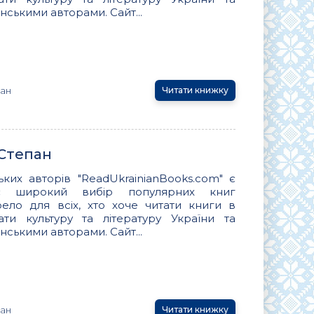
нськими авторами. Сайт...
пан
Читати книжку
 Степан
ьких авторів "ReadUkrainianBooks.com" є
ує широкий вибір популярних книг
ло для всіх, хто хоче читати книги в
вати культуру та літературу України та
нськими авторами. Сайт...
пан
Читати книжку