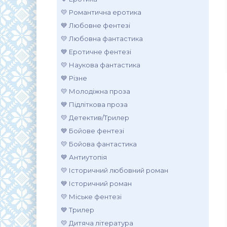
💛 Романтична еротика
💙 Любовне фентезі
💛 Любовна фантастика
💙 Еротичне фентезі
💛 Наукова фантастика
💙 Різне
💛 Молодіжна проза
💙 Підліткова проза
💛 Детектив/Трилер
💙 Бойове фентезі
💛 Бойова фантастика
💙 Антиутопія
💛 Історичний любовний роман
💙 Історичний роман
💛 Міське фентезі
💙 Трилер
💛 Дитяча література