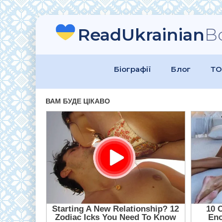
ReadUkrainian
B
Біографії
Блог
ТО