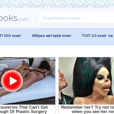
ooks
.com
П 100 книг
Збірка авторів книг
ТОП 20 книг за