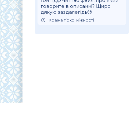
той пдф чи іпаб файл, про який
говорите в описанні? Щиро
дякую заздалегідь🙂
Країна гіркої ніжності