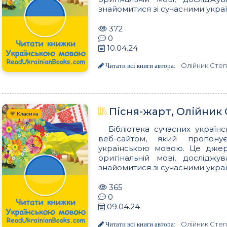
знайомитися зі сучасними украї
372
0
10.04.24
Олійник Сте
Читати всі книги автора:
Пісня-жарт, Олійник
💙 Класика
Бібліотека сучасних українс
веб-сайтом, який пропон
українською мовою. Це джере
оригінальній мові, досліджу
знайомитися зі сучасними украї
365
0
09.04.24
Олійник Сте
Читати всі книги автора: