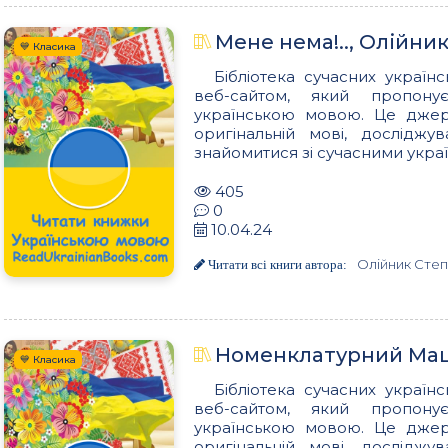
Мене нема!.., Олійни
💙 Класика
Бібліотека сучасних українс
веб-сайтом, який пропон
українською мовою. Це джере
оригінальній мові, досліджу
знайомитися зі сучасними украї
405
0
10.04.24
Олійник Сте
Читати всі книги автора:
Номенклатурний Мац
💙 Класика
Бібліотека сучасних українс
веб-сайтом, який пропон
українською мовою. Це джере
оригінальній мові, досліджу