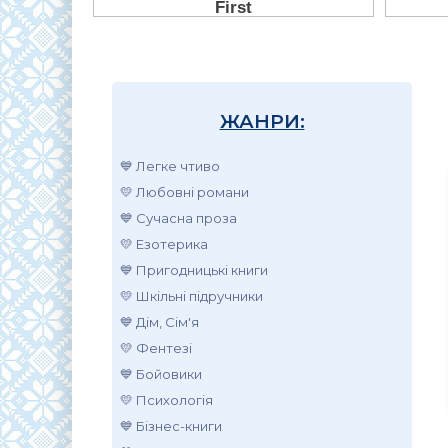
ЖАНРИ:
💙 Легке чтиво
💛 Любовні романи
💙 Сучасна проза
💛 Езотерика
💙 Пригодницькі книги
💛 Шкільні підручники
💙 Дім, Сім'я
💛 Фентезі
💙 Бойовики
💛 Психологія
💙 Бізнес-книги