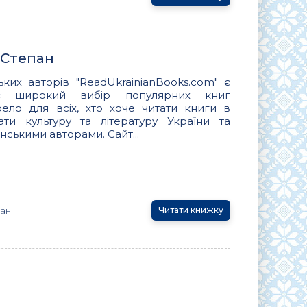
 Степан
ьких авторів "ReadUkrainianBooks.com" є
ує широкий вибір популярних книг
ло для всіх, хто хоче читати книги в
вати культуру та літературу України та
нськими авторами. Сайт...
пан
Читати книжку