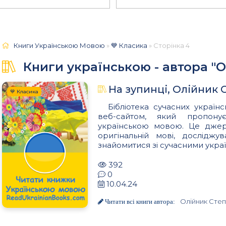
Книги Українською Мовою
»
💙 Класика
» Сторінка 4
Книги українською - автора "
На зупинці, Олійник 
💙 Класика
Бібліотека сучасних українс
веб-сайтом, який пропон
українською мовою. Це джере
оригінальній мові, досліджу
знайомитися зі сучасними украї
392
0
10.04.24
Олійник Сте
Читати всі книги автора: