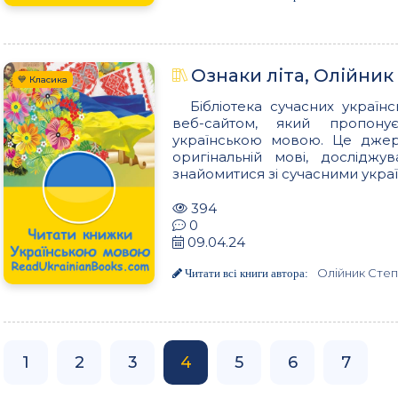
Ознаки літа, Олійник
💙 Класика
Бібліотека сучасних українс
веб-сайтом, який пропон
українською мовою. Це джере
оригінальній мові, досліджу
знайомитися зі сучасними украї
394
0
09.04.24
Олійник Сте
Читати всі книги автора:
1
2
3
4
5
6
7