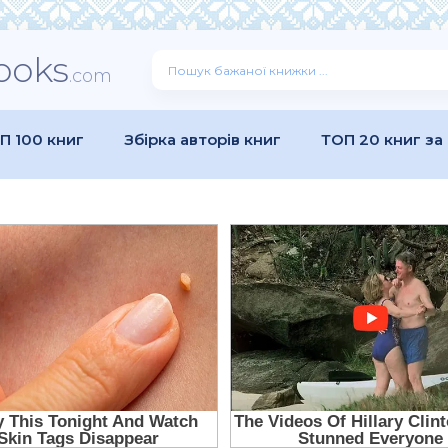
ooks
.com
П 100 книг
Збірка авторів книг
ТОП 20 книг за