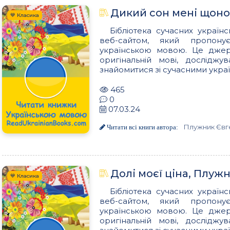
Дикий сон мені щоно
💙 Класика
Бібліотека сучасних українс
веб-сайтом, який пропон
українською мовою. Це джере
оригінальній мові, досліджу
знайомитися зі сучасними украї
465
0
07.03.24
Плужник Євг
Читати всі книги автора:
Долі моєї ціна, Плуж
💙 Класика
Бібліотека сучасних українс
веб-сайтом, який пропон
українською мовою. Це джере
оригінальній мові, досліджу