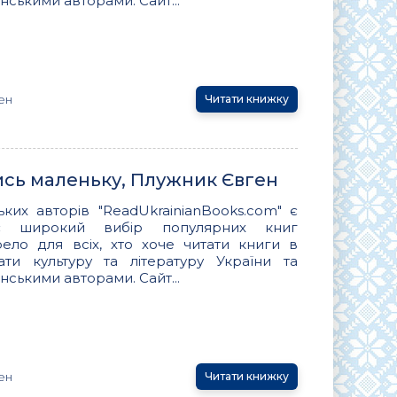
нськими авторами. Сайт...
ен
Читати книжку
ись маленьку, Плужник Євген
ьких авторів "ReadUkrainianBooks.com" є
ує широкий вибір популярних книг
ло для всіх, хто хоче читати книги в
вати культуру та літературу України та
нськими авторами. Сайт...
ен
Читати книжку