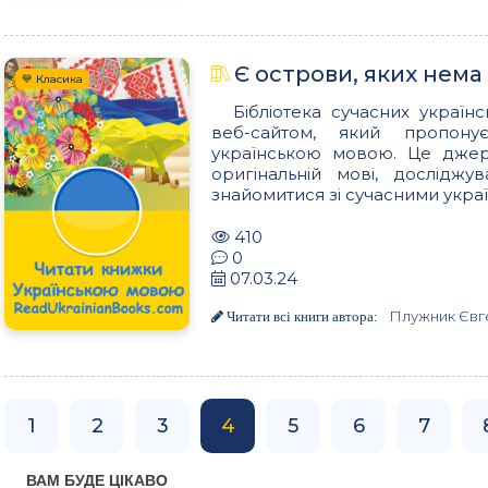
Є острови, яких нема
💙 Класика
Бібліотека сучасних українс
веб-сайтом, який пропон
українською мовою. Це джере
оригінальній мові, досліджу
знайомитися зі сучасними украї
410
0
07.03.24
Плужник Євг
Читати всі книги автора:
1
2
3
4
5
6
7