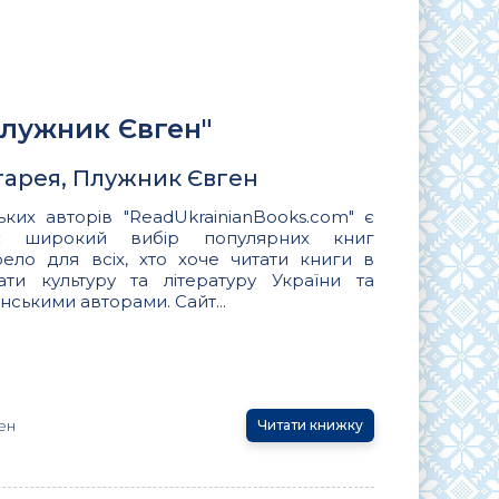
Плужник Євген"
атарея, Плужник Євген
ьких авторів "ReadUkrainianBooks.com" є
ує широкий вибір популярних книг
ло для всіх, хто хоче читати книги в
вати культуру та літературу України та
нськими авторами. Сайт...
ен
Читати книжку