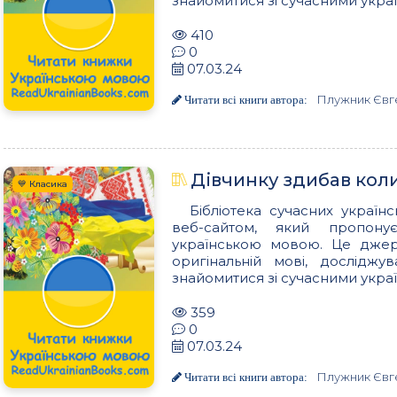
знайомитися зі сучасними украї
410
0
07.03.24
Плужник Євг
Читати всі книги автора:
Дівчинку здибав кол
💙 Класика
Бібліотека сучасних українс
веб-сайтом, який пропон
українською мовою. Це джере
оригінальній мові, досліджу
знайомитися зі сучасними украї
359
0
07.03.24
Плужник Євг
Читати всі книги автора: