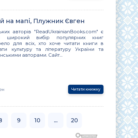
 й на мапі, Плужник Євген
ьких авторів "ReadUkrainianBooks.com" є
ує широкий вибір популярних книг
ло для всіх, хто хоче читати книги в
вати культуру та літературу України та
нськими авторами. Сайт...
ен
Читати книжку
8
9
10
...
20