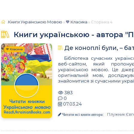
Книги Українською Мовою
»
💙 Класика
» Сторінка 4
Книги українською - автора "
Де коноплі були, – б
💙 Класика
Бібліотека сучасних українс
веб-сайтом, який пропон
українською мовою. Це джере
оригінальній мові, досліджу
знайомитися зі сучасними украї
383
0
07.03.24
Плужник Євг
Читати всі книги автора: