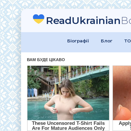
ReadUkrainian
B
Біографії
Блог
ТО