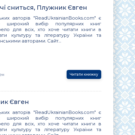
чі сниться, Плужник Євген
ьких авторів "ReadUkrainianBooks.com" є
ує широкий вибір популярних книг
ло для всіх, хто хоче читати книги в
вати культуру та літературу України та
нськими авторами. Сайт...
ен
Читати книжку
ник Євген
ьких авторів "ReadUkrainianBooks.com" є
ує широкий вибір популярних книг
ло для всіх, хто хоче читати книги в
вати культуру та літературу України та