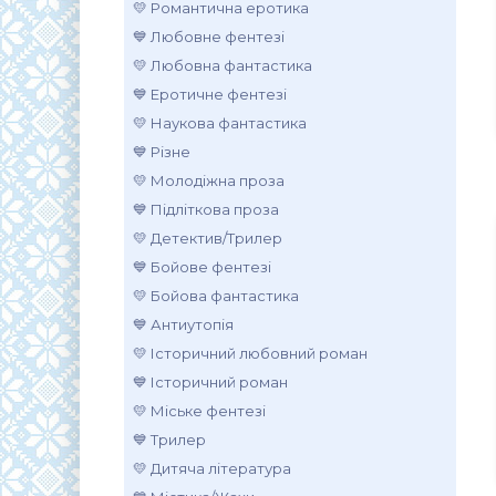
💛 Романтична еротика
💙 Любовне фентезі
💛 Любовна фантастика
💙 Еротичне фентезі
💛 Наукова фантастика
💙 Різне
💛 Молодіжна проза
💙 Підліткова проза
💛 Детектив/Трилер
💙 Бойове фентезі
💛 Бойова фантастика
💙 Антиутопія
💛 Історичний любовний роман
💙 Історичний роман
💛 Міське фентезі
💙 Трилер
💛 Дитяча література