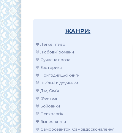
ЖАНРИ:
💙 Легке чтиво
💛 Любовні романи
💙 Сучасна проза
💛 Езотерика
💙 Пригодницькі книги
💛 Шкільні підручники
💙 Дім, Сім'я
💛 Фентезі
💙 Бойовики
💛 Психологія
💙 Бізнес-книги
💛 Саморозвиток, Самовдосконалення