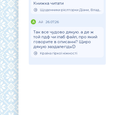
Книжка читати
Щоденники рієлторки Діани, Влада Клімова
А
Ай
26.07.26
Так все чудово дякую. а де ж
той пдф чи іпаб файл, про який
говорите в описанні? Щиро
дякую заздалегідь🙂
Країна гіркої ніжності