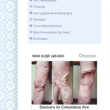
💙 Містика/Жахи
💛 Поезія
💙 Не художня література
💛 Фанфік
💙 Постапокаліпсис
💛 Еротична фантастика
💙 Бойовик
.