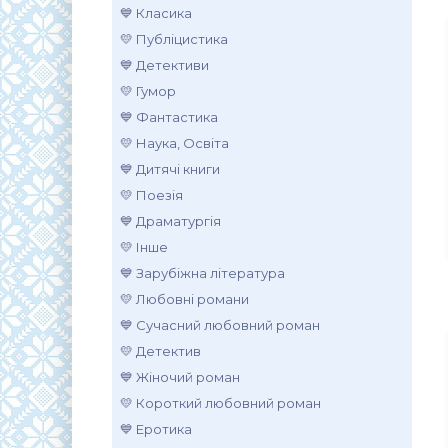
💙 Класика
💛 Публіцистика
💙 Детективи
💛 Гумор
💙 Фантастика
💛 Наука, Освіта
💙 Дитячі книги
💛 Поезія
💙 Драматургія
💛 Інше
💙 Зарубіжна література
💛 Любовні романи
💙 Сучасний любовний роман
💛 Детектив
💙 Жіночий роман
💛 Короткий любовний роман
💙 Еротика