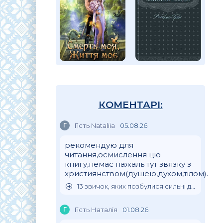
КОМЕНТАРІ:
Г
Гість Nataliia
05.08.26
рекомендую для
читання,осмислення цю
книгу,немає нажаль тут звязку з
християнством(душею,духом,тілом).
13 звичок, яких позбулися сильні духом люди
Г
Гість Наталія
01.08.26