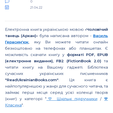
0
21.04.22
Електронна книга українською мовою «
Чоловічий
танець (Аркан)
» була написана автором -
Василь
Герасим'юк
, яку Ви можете читати онлайн
безкоштовно на телефонах або планшетах. Є
можливість скачати книгу у
форматі PDF, EPUB
(електронне видання), FB2 (FictionBook 2.0)
та
читати книгу на Вашому гаджеті. Бібліотека
сучасних українських письменників
"ReadUkrainianBooks.com"
. Ця книга є
найпопулярнішою у жанрі для сучасного читача, та
займає перші місця серед усієї колекції творів
(книг) у категорії "
💛 Шкільні підручники
/
💙
Класика
".