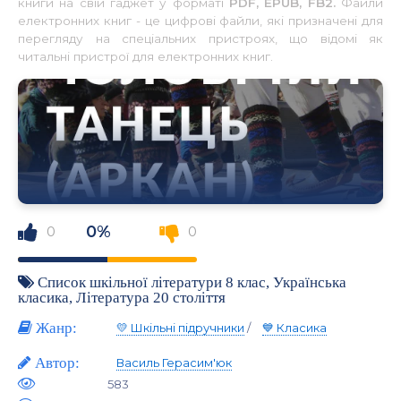
книги на свій гаджет у форматі
PDF, EPUB, FB2.
Файли
електронних книг - це цифрові файли, які призначені для
перегляду на спеціальних пристроях, що відомі як
читальні пристрої для електронних книг.
0%
0
0
Список шкільної літератури 8 клас
,
Українська
класика
,
Література 20 століття
Жанр:
💛 Шкільні підручники
/
💙 Класика
Автор:
Василь Герасим'юк
583