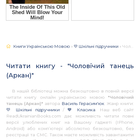
Книги Українською Мовою
»
💛 Шкільні підручники
» Чоловічий танець (Аркан) 📚 - Українською
Читати книгу - "Чоловічий танець
(Аркан)"
В нашій бібліотеці можна безкоштовно в повній версії
читати книгу онлайн українською мовою
"Чоловічий
танець (Аркан)"
автора
Василь Герасим'юк
. Жанр книги:
💛 Шкільні підручники
/
💙 Класика
. Наш веб сайт
ReadUkrainianBooks.com дає можливість читати повні
версії улюблених книг на Вашому гаджеті (IPhone,
Android) або комп’ютері абсолютно безкоштовно, без
реєстрації та СМС. Також маєте можливість завантажити