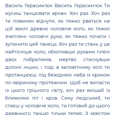
Василь Герасим'юк Василь Герасим'юк Ти
мусиш танцювати аркан. Хоч раз. Хоч раз
ти повинен відчути, як тяжко рветься на
цій землі древнє чоловіче коло, як тяжко
зчеплені чоловічі руки, як тяжко почати і
зупинити цей танець. Хоч раз ти стань у це
найтісніше коло, обхопивши руками плечі
двох побратимів, мертво стиснувши
долоні інших, і тоді в заповітному колі ти
протанцюєш під безоднею неба із криком
по-звіриному протяжним. Щоб не випасти
із цього грішного світу, хоч раз змішай із
ближніми піт і кров. Сину людський, ти
стаєш у чоловіче коло, ти готовий до цього
древнього танцю тільки тепер. З хрестом