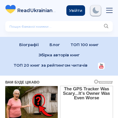
ReadUkrainian
Books
.com
Увійти
Біографії
Блог
ТОП 100 книг
Збірка авторів книг
ТОП 20 книг за рейтингом читачів