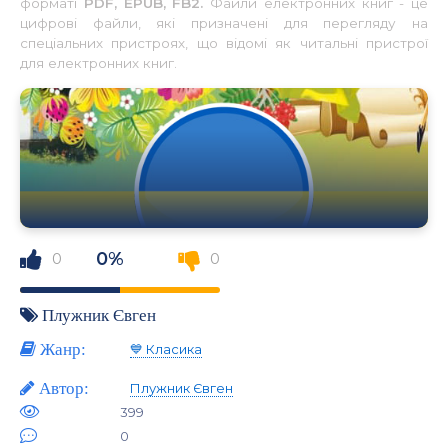
форматі
PDF, EPUB, FB2.
Файли електронних книг - це
цифрові файли, які призначені для перегляду на
спеціальних пристроях, що відомі як читальні пристрої
для електронних книг.
0%
0
0
Плужник Євген
Жанр:
💙 Класика
Автор:
Плужник Євген
399
0