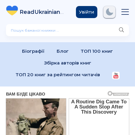
ReadUkrainian
Books
.com
Увійти
Біографії
Блог
ТОП 100 книг
Збірка авторів книг
ТОП 20 книг за рейтингом читачів