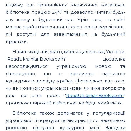
відміну від традиційних книжкових магазинів,
бібліотека працює 24/7 та дозволяє читати будь-
яку книгу в будь-який час. Крім того, на сайті
можна знайти безкоштовні електронні версії книг,
які доступні для завантаження на будь-який
пристрій.
Навіть якщо ви знаходитеся далеко від України,
"ReadUkrainianBooks.com" дозволяє
насолоджуватися українською мовою та
літературою, що є важливою частиною
культурного досвіду країни. Незалежно від того,
чи ви новачок української мови, чи вже володієте
нею на рівні носія, "
ReadUkrainianBooks.com
"
пропонує широкий вибір книг на будь-який смак.
Бібліотека також допомагає у популяризації
української літератури та авторів, що є важливою
роботою відчутної культурної місії. Завдяки