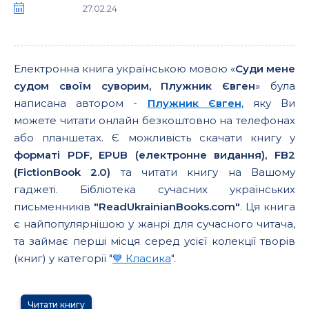
27.02.24
Електронна книга українською мовою «
Суди мене
судом своїм суворим, Плужник Євген
» була
написана автором -
Плужник Євген
, яку Ви
можете читати онлайн безкоштовно на телефонах
або планшетах. Є можливість скачати книгу у
форматі PDF, EPUB (електронне видання), FB2
(FictionBook 2.0)
та читати книгу на Вашому
гаджеті. Бібліотека сучасних українських
письменників
"ReadUkrainianBooks.com"
. Ця книга
є найпопулярнішою у жанрі для сучасного читача,
та займає перші місця серед усієї колекції творів
(книг) у категорії "
💙 Класика
".
Читати книгу