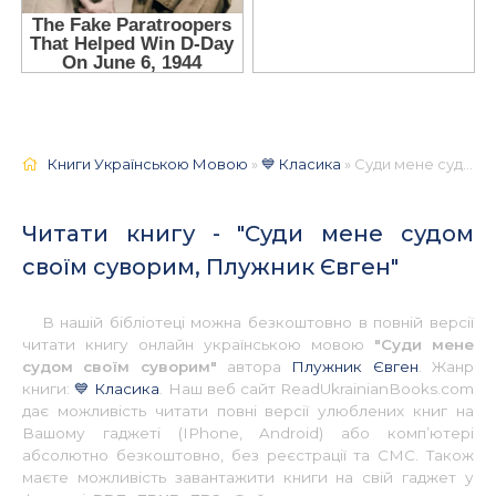
Книги Українською Мовою
»
💙 Класика
» Суди мене судом своїм суворим, Плужник Євген 📚 - Українською
Читати книгу - "Суди мене судом
своїм суворим, Плужник Євген"
В нашій бібліотеці можна безкоштовно в повній версії
читати книгу онлайн українською мовою
"Суди мене
судом своїм суворим"
автора
Плужник Євген
. Жанр
книги:
💙 Класика
. Наш веб сайт ReadUkrainianBooks.com
дає можливість читати повні версії улюблених книг на
Вашому гаджеті (IPhone, Android) або комп’ютері
абсолютно безкоштовно, без реєстрації та СМС. Також
маєте можливість завантажити книги на свій гаджет у