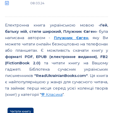
08.03.24
Електронна книга українською мовою «
Гей,
батьку мій, степе широкий, Плужник Євген
» була
написана автором -
Плужник Євген
, яку Ви
можете читати онлайн безкоштовно на телефонах
або планшетах. Є можливість скачати книгу у
форматі PDF, EPUB (електронне видання), FB2
(FictionBook 2.0)
та читати книгу на Вашому
гаджеті. Бібліотека сучасних українських
письменників
"ReadUkrainianBooks.com"
. Ця книга
є найпопулярнішою у жанрі для сучасного читача,
та займає перші місця серед усієї колекції творів
(книг) у категорії "
💙 Класика
".
Читати книгу