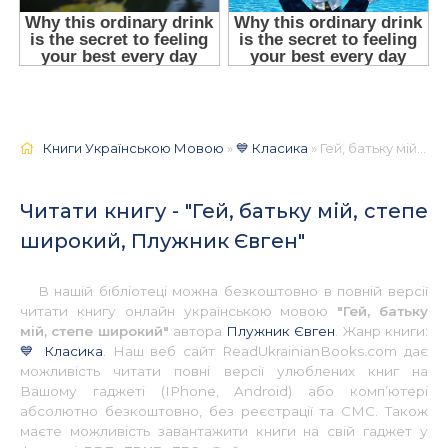
Книги Українською Мовою
»
💙 Класика
» Гей, батьку мій, степе широкий, Плужник Євген 📚 - Українською
Читати книгу - "Гей, батьку мій, степе
широкий, Плужник Євген"
В нашій бібліотеці можна безкоштовно в повній версії
читати книгу онлайн українською мовою
"Гей, батьку
мій, степе широкий"
автора
Плужник Євген
. Жанр книги:
💙 Класика
. Наш веб сайт ReadUkrainianBooks.com дає
можливість читати повні версії улюблених книг на
Вашому гаджеті (IPhone, Android) або комп’ютері
абсолютно безкоштовно, без реєстрації та СМС. Також
маєте можливість завантажити книги на свій гаджет у