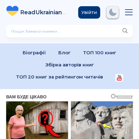
ReadUkrainian
Books
.com
Увійти
Біографії
Блог
ТОП 100 книг
Збірка авторів книг
ТОП 20 книг за рейтингом читачів