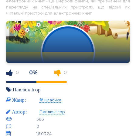
електронних книг - це цифрові файли, які призначені для
перегляду на спеціальних пристроях, що відомі як
читальні пристрої для електронних книг.
0%
0
0
Павлюк Ігор
Жанр:
💙 Класика
Автор:
Павлюк Ігор
383
0
16.03.24