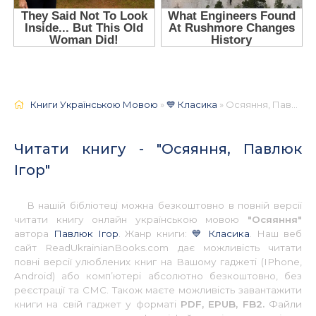
Книги Українською Мовою
»
💙 Класика
» Осяяння, Павлюк Ігор 📚 - Українською
Читати книгу - "Осяяння, Павлюк
Ігор"
В нашій бібліотеці можна безкоштовно в повній версії
читати книгу онлайн українською мовою
"Осяяння"
автора
Павлюк Ігор
. Жанр книги:
💙 Класика
. Наш веб
сайт ReadUkrainianBooks.com дає можливість читати
повні версії улюблених книг на Вашому гаджеті (IPhone,
Android) або комп’ютері абсолютно безкоштовно, без
реєстрації та СМС. Також маєте можливість завантажити
книги на свій гаджет у форматі
PDF, EPUB, FB2.
Файли