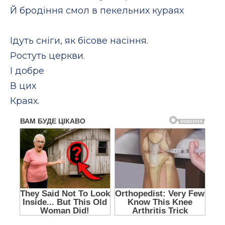
Й бродіння смол в пекельних кураях
Ідуть сніги, як бісове насіння.
Ростуть церкви.
І добре
В цих
Краях.