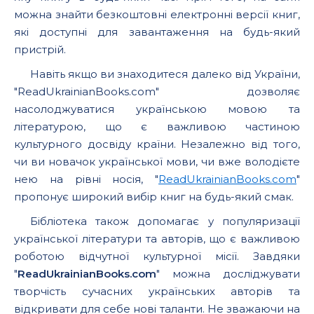
можна знайти безкоштовні електронні версії книг,
які доступні для завантаження на будь-який
пристрій.
Навіть якщо ви знаходитеся далеко від України,
"ReadUkrainianBooks.com" дозволяє
насолоджуватися українською мовою та
літературою, що є важливою частиною
культурного досвіду країни. Незалежно від того,
чи ви новачок української мови, чи вже володієте
нею на рівні носія, "
ReadUkrainianBooks.com
"
пропонує широкий вибір книг на будь-який смак.
Бібліотека також допомагає у популяризації
української літератури та авторів, що є важливою
роботою відчутної культурної місії. Завдяки
"
ReadUkrainianBooks.com
" можна досліджувати
творчість сучасних українських авторів та
відкривати для себе нові таланти. Не зважаючи на