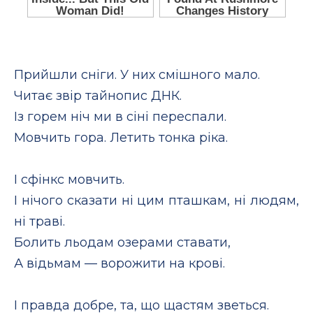
Прийшли сніги. У них смішного мало.
Читає звір тайнопис ДНК.
Із горем ніч ми в сіні переспали.
Мовчить гора. Летить тонка ріка.
І сфінкс мовчить.
І нічого сказати ні цим пташкам, ні людям,
ні траві.
Болить льодам озерами ставати,
А відьмам — ворожити на крові.
І правда добре, та, що щастям зветься.