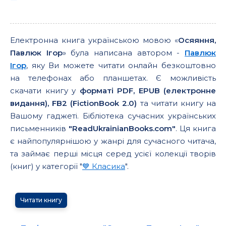
Електронна книга українською мовою «
Осяяння,
Павлюк Ігор
» була написана автором -
Павлюк
Ігор
, яку Ви можете читати онлайн безкоштовно
на телефонах або планшетах. Є можливість
скачати книгу у
форматі PDF, EPUB (електронне
видання), FB2 (FictionBook 2.0)
та читати книгу на
Вашому гаджеті. Бібліотека сучасних українських
письменників
"ReadUkrainianBooks.com"
. Ця книга
є найпопулярнішою у жанрі для сучасного читача,
та займає перші місця серед усієї колекції творів
(книг) у категорії "
💙 Класика
".
Читати книгу