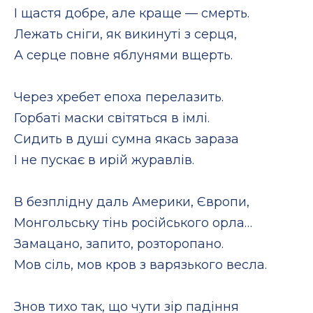
І щастя добре, але краще — смерть.
Лежать сніги, як викинуті з серця,
А серце повне яблунями вщерть.
Через хребет епоха перелазить.
Горбаті маски світяться в імлі.
Сидить в душі сумна якась зараза
І не пускає в ирій журавлів.
В безплідну даль Америки, Європи,
Монгольську тінь російського орла…
Замацано, запито, розторопано.
Мов сіль, мов кров з варязького весла.
Знов тихо так, що чути зір падіння