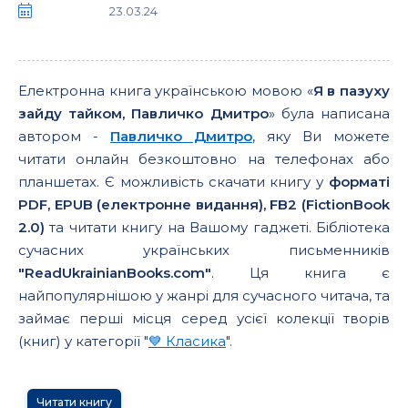
23.03.24
Електронна книга українською мовою «
Я в пазуху
зайду тайком, Павличко Дмитро
» була написана
автором -
Павличко Дмитро
, яку Ви можете
читати онлайн безкоштовно на телефонах або
планшетах. Є можливість скачати книгу у
форматі
PDF, EPUB (електронне видання), FB2 (FictionBook
2.0)
та читати книгу на Вашому гаджеті. Бібліотека
сучасних українських письменників
"ReadUkrainianBooks.com"
. Ця книга є
найпопулярнішою у жанрі для сучасного читача, та
займає перші місця серед усієї колекції творів
(книг) у категорії "
💙 Класика
".
Читати книгу