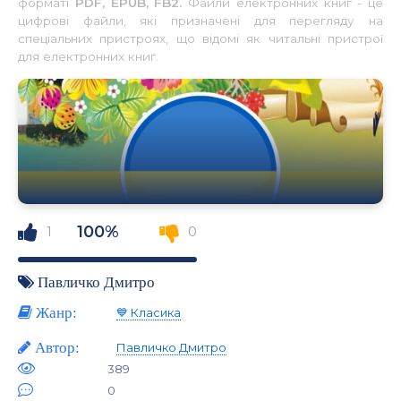
форматі
PDF, EPUB, FB2.
Файли електронних книг - це
цифрові файли, які призначені для перегляду на
спеціальних пристроях, що відомі як читальні пристрої
для електронних книг.
100%
1
0
Павличко Дмитро
Жанр:
💙 Класика
Автор:
Павличко Дмитро
389
0