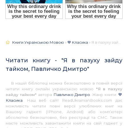
Книги Українською Мовою
»
💙 Класика
» Я в пазуху зайду тайком, Павличко Дмитро 📚 - Українською
Читати книгу - "Я в пазуху зайду
тайком, Павличко Дмитро"
В нашій бібліотеці можна безкоштовно в повній версії
читати книгу онлайн українською мовою
"Я в пазуху
зайду тайком"
автора
Павличко Дмитро
. Жанр книги:
💙
Класика
. Наш веб сайт ReadUkrainianBooks.com дає
можливість читати повні версії улюблених книг на
Вашому гаджеті (IPhone, Android) або комп’ютері
абсолютно безкоштовно, без реєстрації та СМС. Також
маєте можливість завантажити книги на свій гаджет у