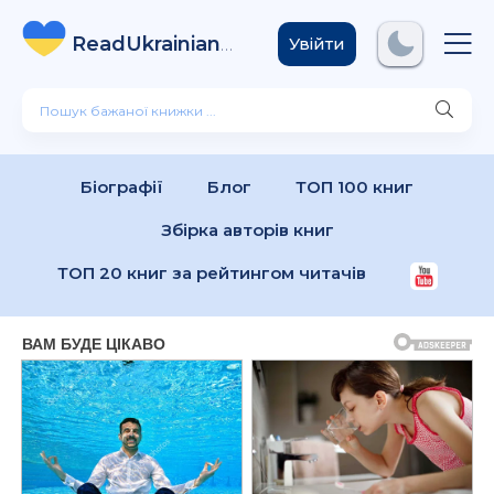
ReadUkrainian
Books
.com
Увійти
Біографії
Блог
ТОП 100 книг
Збірка авторів книг
ТОП 20 книг за рейтингом читачів