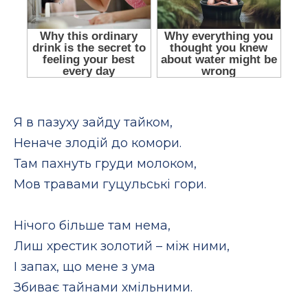
Я в пазуху зайду тайком,
Неначе злодій до комори.
Там пахнуть груди молоком,
Мов травами гуцульські гори.
Нічого більше там нема,
Лиш хрестик золотий – між ними,
І запах, що мене з ума
Збиває тайнами хмільними.