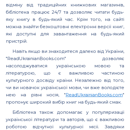
відміну від традиційних книжкових магазинів,
бібліотека працює 24/7 та дозволяє читати будь-
яку книгу в будь-який час. Крім того, на сайті
можна знайти безкоштовні електронні версії книг,
які доступні для завантаження на будь-який
пристрій.
Навіть якщо ви знаходитеся далеко від України,
"ReadUkrainianBooks.com" дозволяє
насолоджуватися українською мовою та
літературою, що є важливою частиною
культурного досвіду країни. Незалежно від того,
чи ви новачок української мови, чи вже володієте
нею на рівні носія, "
ReadUkrainianBooks.com
"
пропонує широкий вибір книг на будь-який смак.
Бібліотека також допомагає у популяризації
української літератури та авторів, що є важливою
роботою відчутної культурної місії. Завдяки