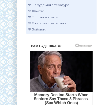
💙 Не художня література
💛 Фанфік
💙 Постапокаліпсис
💛 Еротична фантастика
💙 Бойовик