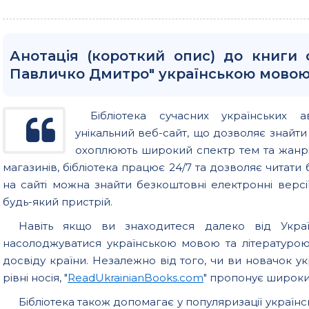
Анотація (короткий опис) до книги 
Павличко Дмитро" українською мово
Бібліотека сучасних українських а
унікальний веб-сайт, що дозволяє знайт
охоплюють широкий спектр тем та жанрів
магазинів, бібліотека працює 24/7 та дозволяє читати б
на сайті можна знайти безкоштовні електронні версії
будь-який пристрій.
Навіть якщо ви знаходитеся далеко від Україн
насолоджуватися українською мовою та літературо
досвіду країни. Незалежно від того, чи ви новачок у
рівні носія, "
ReadUkrainianBooks.com
" пропонує широкий
Бібліотека також допомагає у популяризації українс