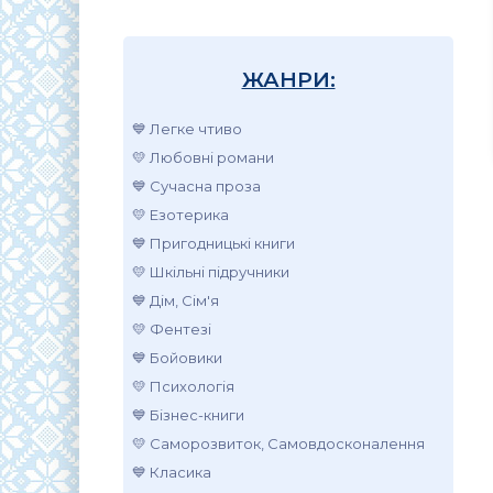
ЖАНРИ:
💙 Легке чтиво
💛 Любовні романи
💙 Сучасна проза
💛 Езотерика
💙 Пригодницькі книги
💛 Шкільні підручники
💙 Дім, Сім'я
💛 Фентезі
💙 Бойовики
💛 Психологія
💙 Бізнес-книги
💛 Саморозвиток, Самовдосконалення
💙 Класика