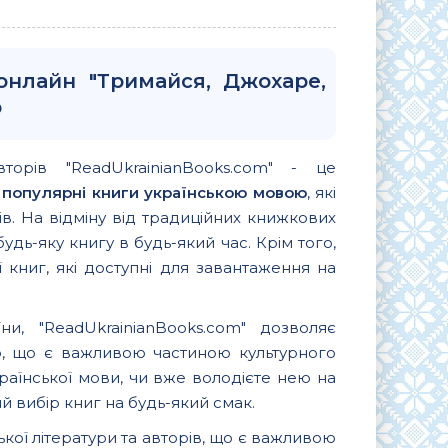
онлайн "Тримайся, Джохаре,
ю
вторів "ReadUkrainianBooks.com" - це
и
популярні книги українською мовою
, які
. На відміну від традиційних книжкових
удь-яку книгу в будь-який час. Крім того,
 книг, які доступні для завантаження на
и, "ReadUkrainianBooks.com" дозволяє
ю, що є важливою частиною культурного
країнської мови, чи вже володієте нею на
 вибір книг на будь-який смак.
ької літератури та авторів, що є важливою