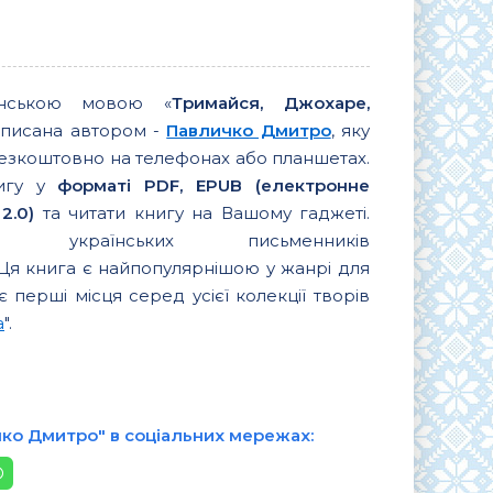
їнською мовою «
Тримайся, Джохаре,
аписана автором -
Павличко Дмитро
, яку
езкоштовно на телефонах або планшетах.
нигу у
форматі PDF, EPUB (електронне
2.0)
та читати книгу на Вашому гаджеті.
их українських письменників
 Ця книга є найпопулярнішою у жанрі для
є перші місця серед усієї колекції творів
а
".
чко Дмитро" в соціальних мережах: