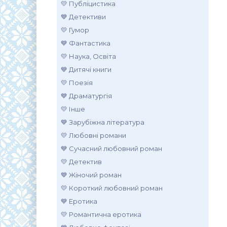
💛 Публіцистика
💙 Детективи
💛 Гумор
💙 Фантастика
💛 Наука, Освіта
💙 Дитячі книги
💛 Поезія
💙 Драматургія
💛 Інше
💙 Зарубіжна література
💛 Любовні романи
💙 Сучасний любовний роман
💛 Детектив
💙 Жіночий роман
💛 Короткий любовний роман
💙 Еротика
💛 Романтична еротика