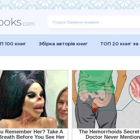
ooks
.com
П 100 книг
Збірка авторів книг
ТОП 20 книг за