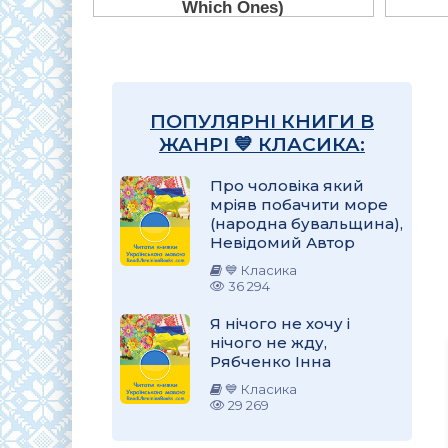
ПОПУЛЯРНІ КНИГИ В
ЖАНРІ 💙 КЛАСИКА:
Про чоловіка який
мріяв побачити море
(народна бувальщина),
Невідомий Автор
💙 Класика
36 294
Я нічого не хочу і
нічого не жду,
Рябченко Інна
💙 Класика
29 269