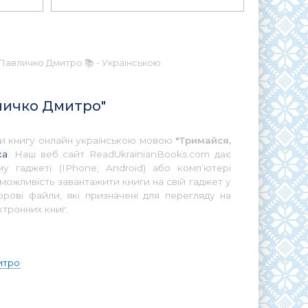
Павличко Дмитро 📚 - Українською
вличко Дмитро"
ати книгу онлайн українською мовою
"Тримайся,
ка
. Наш веб сайт ReadUkrainianBooks.com дає
у гаджеті (IPhone, Android) або комп’ютері
можливість завантажити книги на свій гаджет у
ові файли, які призначені для перегляду на
ктронних книг.
итро