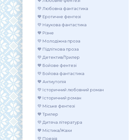
💙 Любовне фентезі
💛 Любовна фантастика
💙 Еротичне фентезі
💛 Наукова фантастика
💙 Різне
💛 Молодіжна проза
💙 Підліткова проза
💛 Детектив/Трилер
💙 Бойове фентезі
💛 Бойова фантастика
💙 Антиутопія
💛 Історичний любовний роман
💙 Історичний роман
💛 Міське фентезі
💙 Трилер
💛 Дитяча література
💙 Містика/Жахи
💛 Поезія