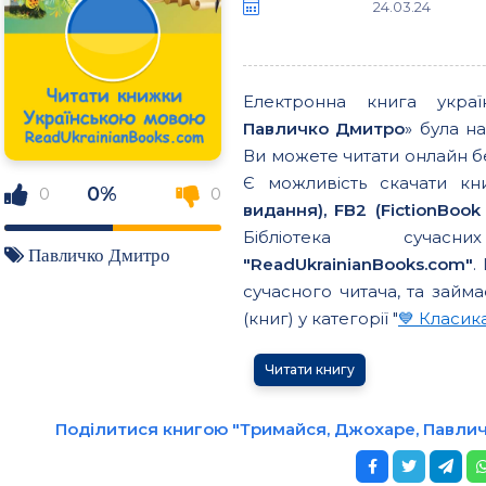
24.03.24
Електронна книга укра
Павличко Дмитро
» була н
Ви можете читати онлайн б
Є можливість скачати к
0%
0
0
видання), FB2 (FictionBook 
Бібліотека сучасн
Павличко Дмитро
"ReadUkrainianBooks.com"
.
сучасного читача, та займа
(книг) у категорії "
💙 Класик
Читати книгу
Поділитися книгою "Тримайся, Джохаре, Павли