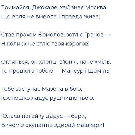
Тримайся, Джохаре, хай знає Москва,
Що воля не вмерла і правда жива;
Став прахом Єрмолов, зотліє Грачов —
Ніколи ж не стліє твоя корогов;
Оглянься, он хлопці в'юнкі, наче хміль,
То предки з тобою — Мансур і Шаміль;
Тебе заступає Мазепа в бою,
Костюшко ладує рушницю твою.
Юлаєв нагайку дарує — бери,
Бичем з окупантів здирай машкари!