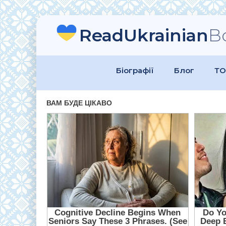
ReadUkrainian
B
Біографії
Блог
ТО