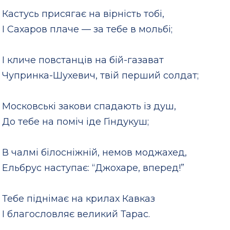
Кастусь присягає на вірність тобі,
І Сахаров плаче — за тебе в мольбі;
І кличе повстанців на бій-газават
Чупринка-Шухевич, твій перший солдат;
Московські закови спадають із душ,
До тебе на поміч іде Гіндукуш;
В чалмі білосніжній, немов моджахед,
Ельбрус наступає: “Джохаре, вперед!”
Тебе піднімає на крилах Кавказ
І благословляє великий Тарас.