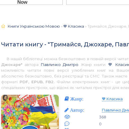
Книги Українською Мовою
»
💙 Класика
» Тримайся, Джохаре, 
Читати книгу - "Тримайся, Джохаре, Па
В нашій бібліотеці можна безкоштовно в повній версії чит
Джохаре"
автора
Павличко Дмитро
. Жанр книги:
💙 Класи
можливість читати повні версії улюблених книг на Вашом
абсолютно безкоштовно, без реєстрації та СМС. Також маєте 
форматі
PDF, EPUB, FB2.
Файли електронних книг - це цифр
спеціальних пристроях, що відомі як читальні пристрої для еле
Жанр:
💙 Класика
Автор:
Павличко Дм
368
0