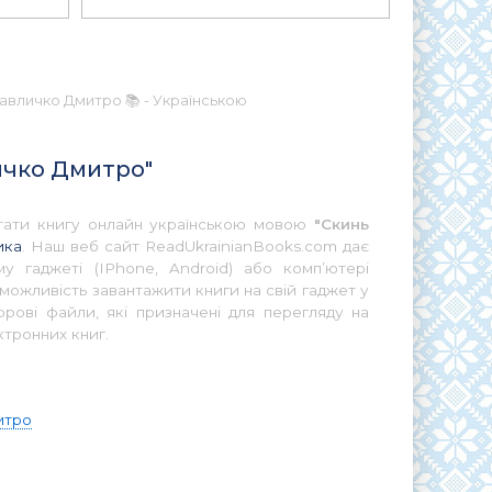
авличко Дмитро 📚 - Українською
ичко Дмитро"
читати книгу онлайн українською мовою
"Скинь
ика
. Наш веб сайт ReadUkrainianBooks.com дає
у гаджеті (IPhone, Android) або комп’ютері
можливість завантажити книги на свій гаджет у
ові файли, які призначені для перегляду на
ктронних книг.
итро