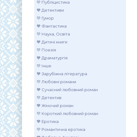
💛 Публіцистика
💙 Детективи
💛 Гумор
💙 Фантастика
💛 Наука, Освіта
💙 Дитячі книги
💛 Поезія
💙 Драматургія
💛 Інше
💙 Зарубіжна література
💛 Любовні романи
💙 Сучасний любовний роман
💛 Детектив
💙 Жіночий роман
💛 Короткий любовний роман
💙 Еротика
💛 Романтична еротика