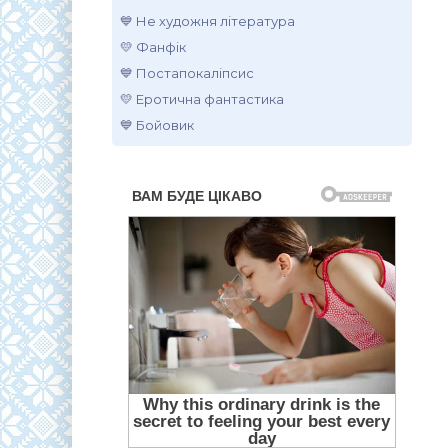
💙 Не художня література
💛 Фанфік
💙 Постапокаліпсис
💛 Еротична фантастика
💙 Бойовик