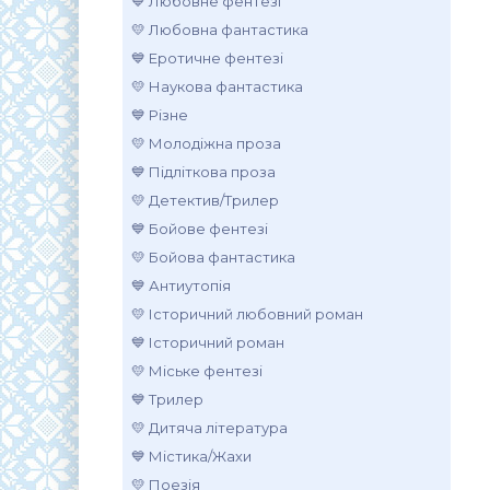
💙 Любовне фентезі
💛 Любовна фантастика
💙 Еротичне фентезі
💛 Наукова фантастика
💙 Різне
💛 Молодіжна проза
💙 Підліткова проза
💛 Детектив/Трилер
💙 Бойове фентезі
💛 Бойова фантастика
💙 Антиутопія
💛 Історичний любовний роман
💙 Історичний роман
💛 Міське фентезі
💙 Трилер
💛 Дитяча література
💙 Містика/Жахи
💛 Поезія