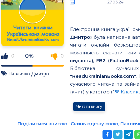
27.03.24
Електронна книга українсь
Дмитро
» була написана ав
читати онлайн безкошто
можливість скачати кн
0%
0
0
видання), FB2 (FictionBook 
Бібліотека сучасн
Павличко Дмитро
"ReadUkrainianBooks.com"
.
сучасного читача, та займа
(книг) у категорії "
💙 Класик
Читати книгу
Поділитися книгою "Скинь одежу свою, Павлич