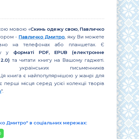
кою мовою «
Скинь одежу свою, Павличко
тором -
Павличко Дмитро
, яку Ви можете
вно на телефонах або планшетах. Є
игу у
форматі PDF, EPUB (електронне
2.0)
та читати книгу на Вашому гаджеті.
их українських письменників
 Ця книга є найпопулярнішою у жанрі для
є перші місця серед усієї колекції творів
а
".
ко Дмитро" в соціальних мережах: