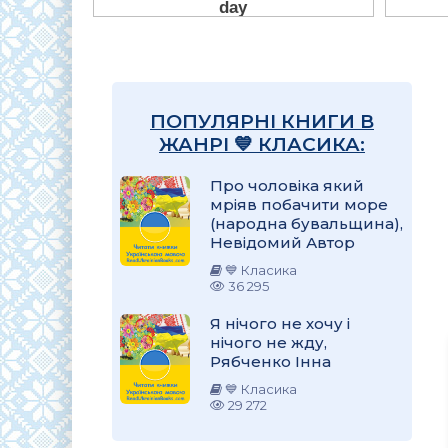
ПОПУЛЯРНІ КНИГИ В
ЖАНРІ 💙 КЛАСИКА:
Про чоловіка який
мріяв побачити море
(народна бувальщина),
Невідомий Автор
💙 Класика
36 295
Я нічого не хочу і
нічого не жду,
Рябченко Інна
💙 Класика
29 272