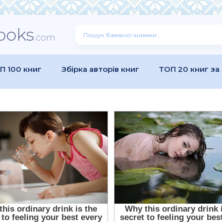
ooks
.com
П 100 книг
Збірка авторів книг
ТОП 20 книг за