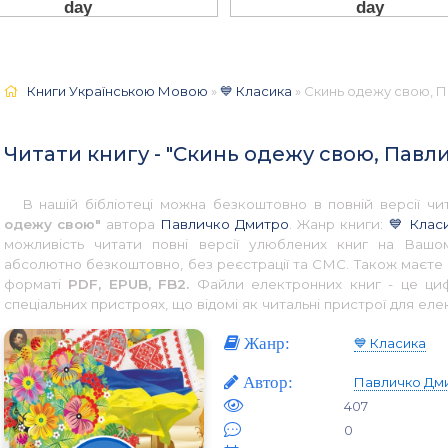
Книги Українською Мовою
»
💙 Класика
» Скинь одежу свою, П
Читати книгу - "Скинь одежу свою, Павл
В нашій бібліотеці можна безкоштовно в повній версії 
одежу свою"
автора
Павличко Дмитро
. Жанр книги:
💙 Клас
можливість читати повні версії улюблених книг на Вашом
абсолютно безкоштовно, без реєстрації та СМС. Також маєте 
форматі
PDF, EPUB, FB2.
Файли електронних книг - це цифр
спеціальних пристроях, що відомі як читальні пристрої для еле
Жанр:
💙 Класика
Автор:
Павличко Дм
407
0