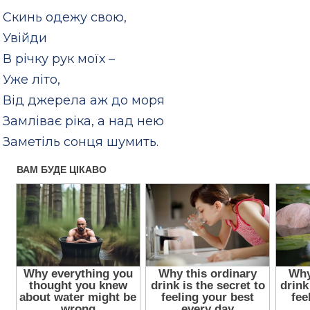
Скинь одежу свою,
Увійди
В річку рук моїх –
Уже літо,
Від джерела аж до моря
Замліває ріка, а над нею
Заметіль сонця шумить.