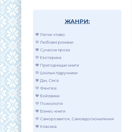
ЖАНРИ:
💙 Легке чтиво
💛 Любовні романи
💙 Сучасна проза
💛 Езотерика
💙 Пригодницькі книги
💛 Шкільні підручники
💙 Дім, Сім'я
💛 Фентезі
💙 Бойовики
💛 Психологія
💙 Бізнес-книги
💛 Саморозвиток, Самовдосконалення
💙 Класика