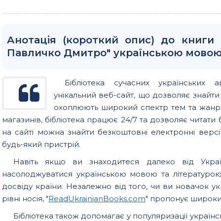
Анотація (короткий опис) до книги
Павличко Дмитро" українською мово
Бібліотека сучасних українських а
унікальний веб-сайт, що дозволяє знайт
охоплюють широкий спектр тем та жанрів
магазинів, бібліотека працює 24/7 та дозволяє читати б
на сайті можна знайти безкоштовні електронні версії
будь-який пристрій.
Навіть якщо ви знаходитеся далеко від Україн
насолоджуватися українською мовою та літературо
досвіду країни. Незалежно від того, чи ви новачок у
рівні носія, "
ReadUkrainianBooks.com
" пропонує широкий
Бібліотека також допомагає у популяризації українс