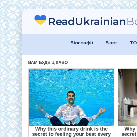
ReadUkrainian
B
Біографії
Блог
ТО