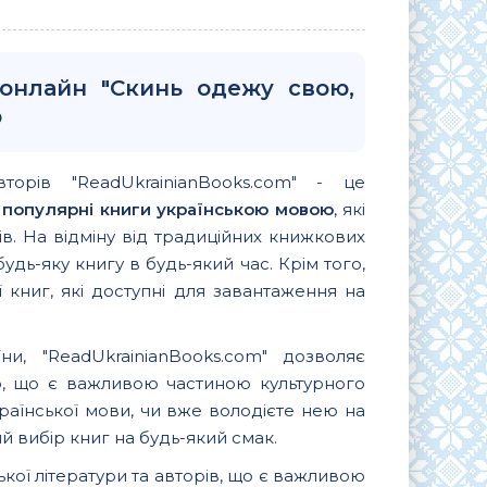
 онлайн "Скинь одежу свою,
ю
вторів "ReadUkrainianBooks.com" - це
и
популярні книги українською мовою
, які
. На відміну від традиційних книжкових
удь-яку книгу в будь-який час. Крім того,
 книг, які доступні для завантаження на
и, "ReadUkrainianBooks.com" дозволяє
ю, що є важливою частиною культурного
країнської мови, чи вже володієте нею на
 вибір книг на будь-який смак.
ької літератури та авторів, що є важливою