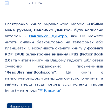
28.03.24
Електронна книга українською мовою «
Обніми
мене руками, Павличко Дмитро
» була написана
автором -
Павличко Дмитро
, яку Ви можете
читати онлайн безкоштовно на телефонах або
планшетах. Є можливість скачати книгу у
форматі
PDF, EPUB (електронне видання), FB2 (FictionBook
2.0)
та читати книгу на Вашому гаджеті. Бібліотека
сучасних українських письменників
"ReadUkrainianBooks.com"
. Ця книга є
найпопулярнішою у жанрі для сучасного читача, та
займає перші місця серед усієї колекції творів
(книг) у категорії "
💙 Класика
".
Читати книгу