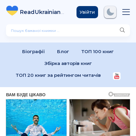
ReadUkrainian
Books
.com
Увійти
Біографії
Блог
ТОП 100 книг
Збірка авторів книг
ТОП 20 книг за рейтингом читачів