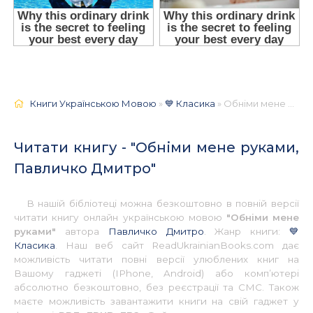
Книги Українською Мовою
»
💙 Класика
» Обніми мене руками, Павличко Дмитро 📚 - Українською
Читати книгу - "Обніми мене руками,
Павличко Дмитро"
В нашій бібліотеці можна безкоштовно в повній версії
читати книгу онлайн українською мовою
"Обніми мене
руками"
автора
Павличко Дмитро
. Жанр книги:
💙
Класика
. Наш веб сайт ReadUkrainianBooks.com дає
можливість читати повні версії улюблених книг на
Вашому гаджеті (IPhone, Android) або комп’ютері
абсолютно безкоштовно, без реєстрації та СМС. Також
маєте можливість завантажити книги на свій гаджет у