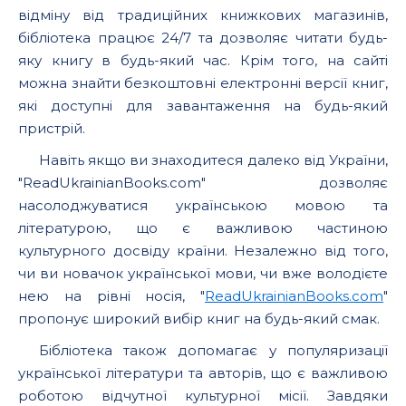
відміну від традиційних книжкових магазинів,
бібліотека працює 24/7 та дозволяє читати будь-
яку книгу в будь-який час. Крім того, на сайті
можна знайти безкоштовні електронні версії книг,
які доступні для завантаження на будь-який
пристрій.
Навіть якщо ви знаходитеся далеко від України,
"ReadUkrainianBooks.com" дозволяє
насолоджуватися українською мовою та
літературою, що є важливою частиною
культурного досвіду країни. Незалежно від того,
чи ви новачок української мови, чи вже володієте
нею на рівні носія, "
ReadUkrainianBooks.com
"
пропонує широкий вибір книг на будь-який смак.
Бібліотека також допомагає у популяризації
української літератури та авторів, що є важливою
роботою відчутної культурної місії. Завдяки