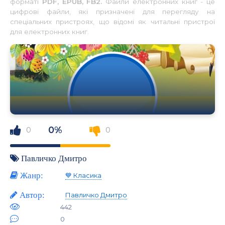
форматі
PDF, EPUB, FB2.
Файли електронних книг - це
цифрові файли, які призначені для перегляду на
спеціальних пристроях, що відомі як читальні пристрої
для електронних книг.
0%
0
0
Павличко Дмитро
Жанр:
💙 Класика
Автор:
Павличко Дмитро
442
0