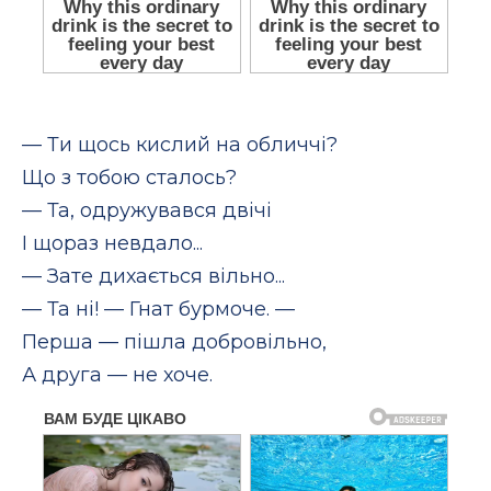
— Ти щось кислий на обличчі?
Що з тобою сталось?
— Та, одружувався двічі
І щораз невдало...
— Зате дихається вільно...
— Та ні! — Гнат бурмоче. —
Перша — пішла добровільно,
А друга — не хоче.