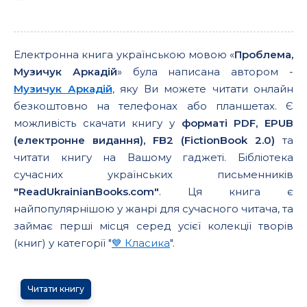
Електронна книга українською мовою «
Проблема,
Музичук Аркадій
» була написана автором -
Музичук Аркадій
, яку Ви можете читати онлайн
безкоштовно на телефонах або планшетах. Є
можливість скачати книгу у
форматі PDF, EPUB
(електронне видання), FB2 (FictionBook 2.0)
та
читати книгу на Вашому гаджеті. Бібліотека
сучасних українських письменників
"ReadUkrainianBooks.com"
. Ця книга є
найпопулярнішою у жанрі для сучасного читача, та
займає перші місця серед усієї колекції творів
(книг) у категорії "
💙 Класика
".
Читати книгу