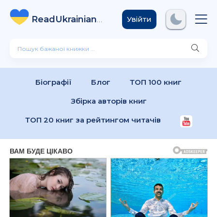
ReadUkrainian
Books
.com
Увійти
Біографії
Блог
ТОП 100 книг
Збірка авторів книг
ТОП 20 книг за рейтингом читачів