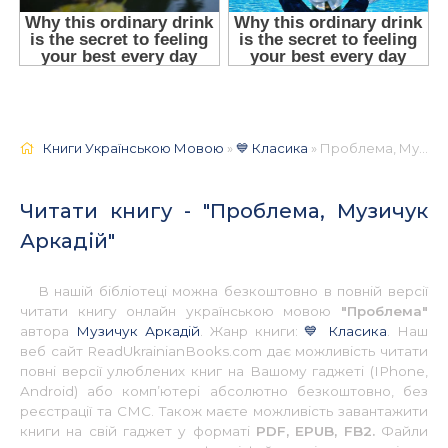
Книги Українською Мовою
»
💙 Класика
» Проблема, Музичук Аркадій 📚 - Українською
Читати книгу - "Проблема, Музичук
Аркадій"
В нашій бібліотеці можна безкоштовно в повній версії
читати книгу онлайн українською мовою
"Проблема"
автора
Музичук Аркадій
. Жанр книги:
💙 Класика
. Наш
веб сайт ReadUkrainianBooks.com дає можливість читати
повні версії улюблених книг на Вашому гаджеті (IPhone,
Android) або комп’ютері абсолютно безкоштовно, без
реєстрації та СМС. Також маєте можливість завантажити
книги на свій гаджет у форматі
PDF, EPUB, FB2.
Файли