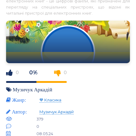
електронних книг - це цифрові файли, які призначені для
перегляду на спеціальних пристроях, що відомі як
читальні пристрої для електронних книг.
0%
0
0
Музичук Аркадій
Жанр:
💙 Класика
Автор:
Музичук Аркадій
379
0
08.05.24