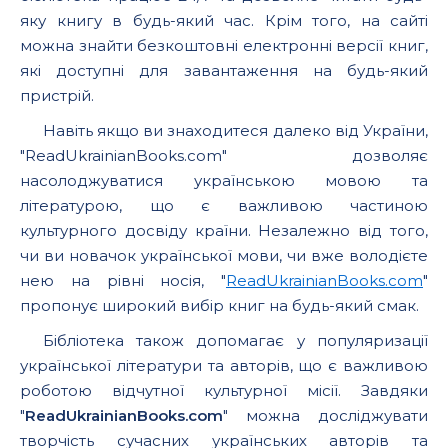
яку книгу в будь-який час. Крім того, на сайті
можна знайти безкоштовні електронні версії книг,
які доступні для завантаження на будь-який
пристрій.
Навіть якщо ви знаходитеся далеко від України,
"ReadUkrainianBooks.com" дозволяє
насолоджуватися українською мовою та
літературою, що є важливою частиною
культурного досвіду країни. Незалежно від того,
чи ви новачок української мови, чи вже володієте
нею на рівні носія, "
ReadUkrainianBooks.com
"
пропонує широкий вибір книг на будь-який смак.
Бібліотека також допомагає у популяризації
української літератури та авторів, що є важливою
роботою відчутної культурної місії. Завдяки
"
ReadUkrainianBooks.com
" можна досліджувати
творчість сучасних українських авторів та