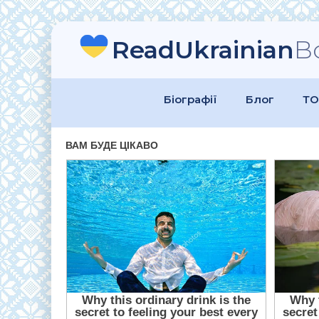
ReadUkrainian
B
Біографії
Блог
ТО