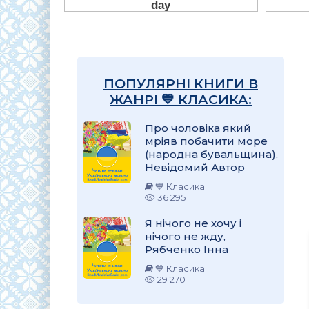
ПОПУЛЯРНІ КНИГИ В
ЖАНРІ 💙 КЛАСИКА:
Про чоловіка який
мріяв побачити море
(народна бувальщина),
Невідомий Автор
💙 Класика
36 295
Я нічого не хочу і
нічого не жду,
Рябченко Інна
💙 Класика
29 270