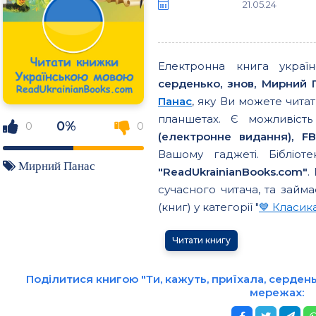
21.05.24
Електронна книга укра
серденько, знов, Мирний 
Панас
, яку Ви можете чит
планшетах. Є можливіст
0%
0
0
(електронне видання), FB2
Вашому гаджеті. Бібліоте
Мирний Панас
"ReadUkrainianBooks.com"
.
сучасного читача, та займа
(книг) у категорії "
💙 Класик
Читати книгу
Поділитися книгою "Ти, кажуть, приїхала, сердень
мережах: