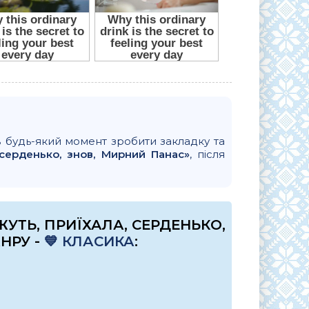
в будь-який момент зробити закладку та
 серденько, знов, Мирний Панас»
, після
УТЬ, ПРИЇХАЛА, СЕРДЕНЬКО,
НРУ -
💙 КЛАСИКА
: