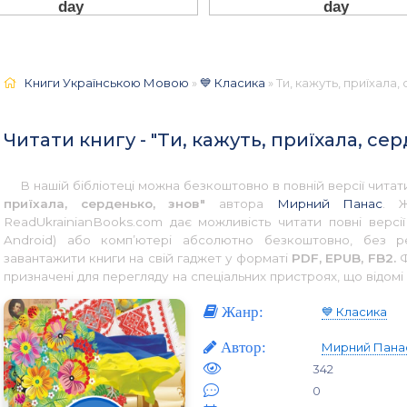
Книги Українською Мовою
»
💙 Класика
» Ти, кажуть, приїхала
Читати книгу - "Ти, кажуть, приїхала, с
В нашій бібліотеці можна безкоштовно в повній версії чит
приїхала, серденько, знов"
автора
Мирний Панас
. 
ReadUkrainianBooks.com дає можливість читати повні версі
Android) або комп’ютері абсолютно безкоштовно, без р
завантажити книги на свій гаджет у форматі
PDF, EPUB, FB2.
Ф
призначені для перегляду на спеціальних пристроях, що відомі 
Жанр:
💙 Класика
Автор:
Мирний Пана
342
0