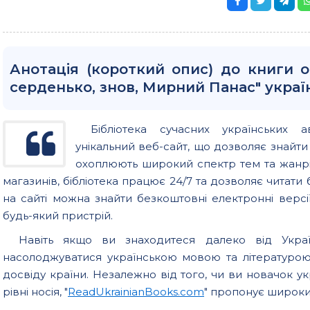
Анотація (короткий опис) до книги о
серденько, знов, Мирний Панас" укра
Бібліотека сучасних українських а
унікальний веб-сайт, що дозволяє знайт
охоплюють широкий спектр тем та жанрів
магазинів, бібліотека працює 24/7 та дозволяє читати б
на сайті можна знайти безкоштовні електронні версії
будь-який пристрій.
Навіть якщо ви знаходитеся далеко від Україн
насолоджуватися українською мовою та літературо
досвіду країни. Незалежно від того, чи ви новачок у
рівні носія, "
ReadUkrainianBooks.com
" пропонує широкий