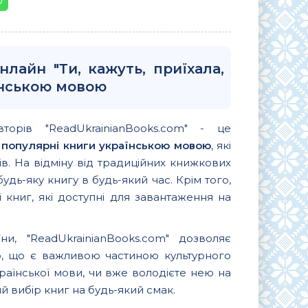
нлайн "Ти, кажуть, приїхала,
їнською мовою
вторів "ReadUkrainianBooks.com" - це
и
популярні книги українською мовою
, які
. На відміну від традиційних книжкових
удь-яку книгу в будь-який час. Крім того,
 книг, які доступні для завантаження на
и, "ReadUkrainianBooks.com" дозволяє
ю, що є важливою частиною культурного
країнської мови, чи вже володієте нею на
 вибір книг на будь-який смак.