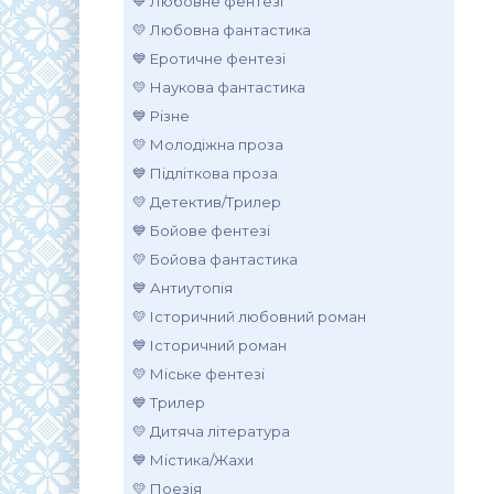
💙 Любовне фентезі
💛 Любовна фантастика
💙 Еротичне фентезі
💛 Наукова фантастика
💙 Різне
💛 Молодіжна проза
💙 Підліткова проза
💛 Детектив/Трилер
💙 Бойове фентезі
💛 Бойова фантастика
💙 Антиутопія
💛 Історичний любовний роман
💙 Історичний роман
💛 Міське фентезі
💙 Трилер
💛 Дитяча література
💙 Містика/Жахи
💛 Поезія