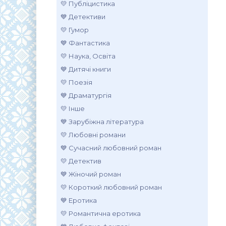
💛 Публіцистика
💙 Детективи
💛 Гумор
💙 Фантастика
💛 Наука, Освіта
💙 Дитячі книги
💛 Поезія
💙 Драматургія
💛 Інше
💙 Зарубіжна література
💛 Любовні романи
💙 Сучасний любовний роман
💛 Детектив
💙 Жіночий роман
💛 Короткий любовний роман
💙 Еротика
💛 Романтична еротика