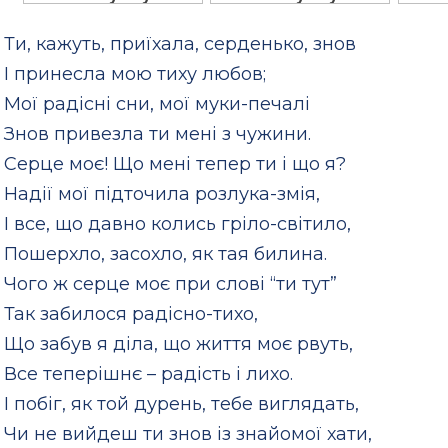
Ти, кажуть, приїхала, серденько, знов
І принесла мою тиху любов;
Мої радісні сни, мої муки-печалі
Знов привезла ти мені з чужини.
Серце моє! Що мені тепер ти і що я?
Надії мої підточила розлука-змія,
І все, що давно колись гріло-світило,
Пошерхло, засохло, як тая билина.
Чого ж серце моє при слові “ти тут”
Так забилося радісно-тихо,
Що забув я діла, що життя моє рвуть,
Все теперішнє – радість і лихо.
І побіг, як той дурень, тебе виглядать,
Чи не вийдеш ти знов із знайомої хати,