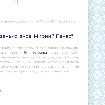
, серденько, знов, Мирний Панас 📚 - Українською
ерденько, знов, Мирний Панас"
ати книгу онлайн українською мовою
"Ти, кажуть,
Жанр книги:
💙 Класика
. Наш веб сайт
ї улюблених книг на Вашому гаджеті (IPhone,
еєстрації та СМС. Також маєте можливість
айли електронних книг - це цифрові файли, які
як читальні пристрої для електронних книг.
с