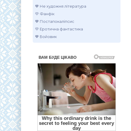
💙 Не художня література
💛 Фанфік
💙 Постапокаліпсис
💛 Еротична фантастика
💙 Бойовик