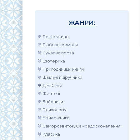
ЖАНРИ:
💙 Легке чтиво
💛 Любовні романи
💙 Сучасна проза
💛 Езотерика
💙 Пригодницькі книги
💛 Шкільні підручники
💙 Дім, Сім'я
💛 Фентезі
💙 Бойовики
💛 Психологія
💙 Бізнес-книги
💛 Саморозвиток, Самовдосконалення
💙 Класика