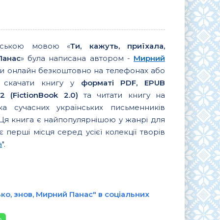
їнською мовою «
Ти, кажуть, приїхала,
Панас
» була написана автором -
Мирний
ати онлайн безкоштовно на телефонах або
ь скачати книгу у
форматі PDF, EPUB
 (FictionBook 2.0)
та читати книгу на
ка сучасних українських письменників
 Ця книга є найпопулярнішою у жанрі для
є перші місця серед усієї колекції творів
а
".
ко, знов, Мирний Панас" в соціальних