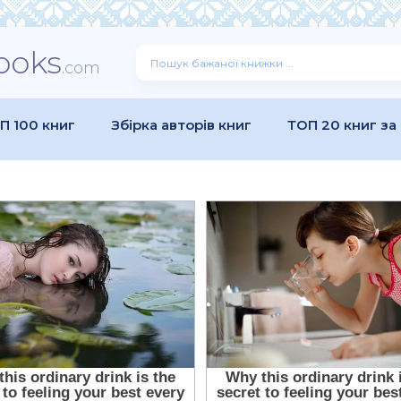
ooks
.com
П 100 книг
Збірка авторів книг
ТОП 20 книг за