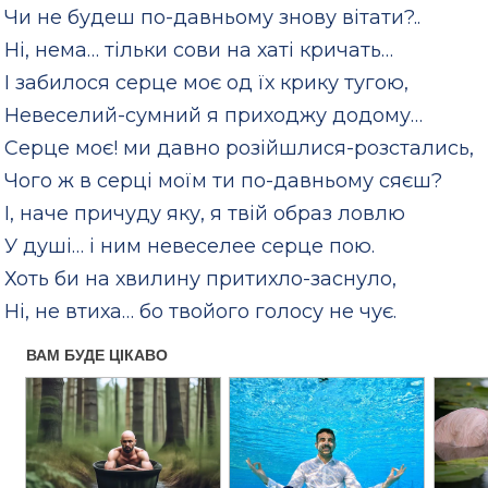
Чи не будеш по-давньому знову вітати?..
Ні, нема… тільки сови на хаті кричать…
І забилося серце моє од їх крику тугою,
Невеселий-сумний я приходжу додому…
Серце моє! ми давно розійшлися-розстались,
Чого ж в серці моїм ти по-давньому сяєш?
І, наче причуду яку, я твій образ ловлю
У душі… і ним невеселее серце пою.
Хоть би на хвилину притихло-заснуло,
Ні, не втиха… бо твойого голосу не чує.