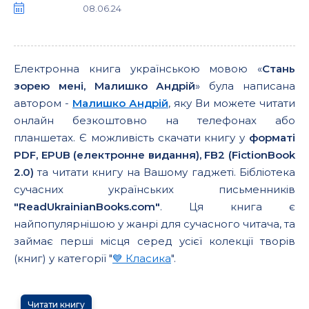
08.06.24
Електронна книга українською мовою «
Стань
зорею мені, Малишко Андрій
» була написана
автором -
Малишко Андрій
, яку Ви можете читати
онлайн безкоштовно на телефонах або
планшетах. Є можливість скачати книгу у
форматі
PDF, EPUB (електронне видання), FB2 (FictionBook
2.0)
та читати книгу на Вашому гаджеті. Бібліотека
сучасних українських письменників
"ReadUkrainianBooks.com"
. Ця книга є
найпопулярнішою у жанрі для сучасного читача, та
займає перші місця серед усієї колекції творів
(книг) у категорії "
💙 Класика
".
Читати книгу