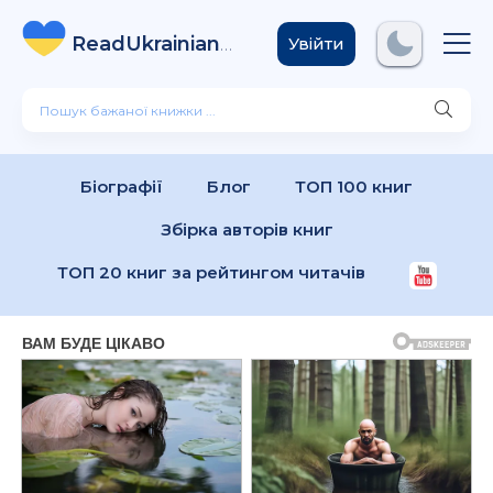
ReadUkrainian
Books
.com
Увійти
Біографії
Блог
ТОП 100 книг
Збірка авторів книг
ТОП 20 книг за рейтингом читачів