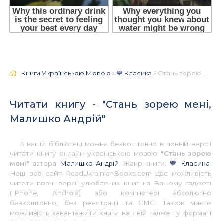
Книги Українською Мовою
»
💙 Класика
» Стань зорею мені, Малишко Андрій 📚 - Українською
Читати книгу - "Стань зорею мені,
Малишко Андрій"
В нашій бібліотеці можна безкоштовно в повній версії
читати книгу онлайн українською мовою
"Стань зорею
мені"
автора
Малишко Андрій
. Жанр книги:
💙 Класика
.
Наш веб сайт ReadUkrainianBooks.com дає можливість
читати повні версії улюблених книг на Вашому гаджеті
(IPhone, Android) або комп’ютері абсолютно
безкоштовно, без реєстрації та СМС. Також маєте
можливість завантажити книги на свій гаджет у форматі