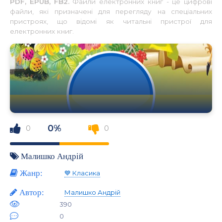
PDF, EPUB, FB2.
Файли електронних книг - це цифрові
файли, які призначені для перегляду на спеціальних
пристроях, що відомі як читальні пристрої для
електронних книг.
0%
0
0
Малишко Андрій
Жанр:
💙 Класика
Автор:
Малишко Андрій
390
0