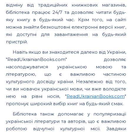
відміну від традиційних книжкових магазинів,
бібліотека працює 24/7 та дозволяє читати будь-
яку книгу в будь-який час. Крім того, на сайті
можна знайти безкоштовні електронні версії книг,
які доступні для завантаження на будь-який
пристрій.
Навіть якщо ви знаходитеся далеко від України,
"ReadUkrainianBooks.com" дозволяє
насолоджуватися українською мовою та
літературою, що є важливою частиною
культурного досвіду країни. Незалежно від того,
чи ви новачок української мови, чи вже володієте
нею на рівні носія, "
ReadUkrainianBooks.com
"
пропонує широкий вибір книг на будь-який смак.
Бібліотека також допомагає у популяризації
української літератури та авторів, що є важливою
роботою відчутної культурної місії. Завдяки