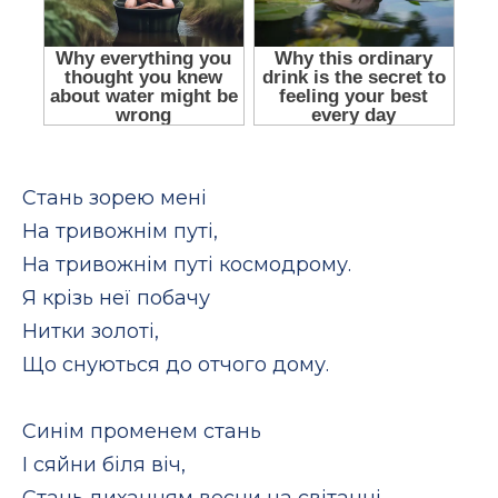
Стань зорею мені
На тривожнім путі,
На тривожнім путі космодрому.
Я крізь неї побачу
Нитки золоті,
Що снуються до отчого дому.
Синім променем стань
І сяйни біля віч,
Стань диханням весни на світанні.