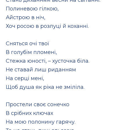
Полиневою гілкою,
Айстрою в ніч,
Хоч росою в розлуці й коханні.
Сняться очі твої
В голубім пломені,
Стежка юності, – хусточка біла.
Не ставай лиш риданням
На серці мені,
Щоб душа як ріка не зміліла.
Простели своє сонечко
В срібних ключах
На мою полонину гарячу.