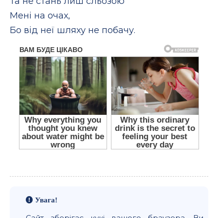
Та не стань лиш сльозою
Мені на очах,
Бо від неї шляху не побачу.
Увага!
Сайт зберігає кукі вашого браузера. Ви