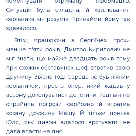
коментувати отриману інформацію.
Ситуація була складна, й хвилювання
керівника він розумів. Принаймні йому так
здавалося.
Втім, працюючи з Сергіїчем трохи
менше п'яти років, Дмитро Кирилович не
міг знати, що майже двадцять років тому
при схожих обставинах шеф втратив свою
дружину. Звісно тоді Середа не був ніяким
керівником, просто опер, який жадав у
всьому докопуватися до істини. Тоді він не
сприйняв погрози серйозно й втратив
кохану дружину Машу. Й тільки донька
Юля, яку дивом вдалося врятувати, не
дала впасти на дно...