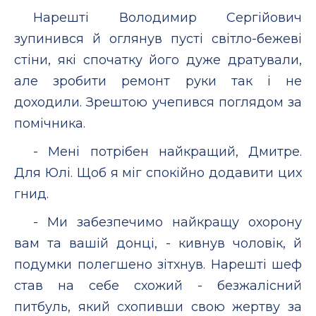
Нарешті Володимир Сергійович
зупинився й оглянув пусті світло-бежеві
стіни, які спочатку його дуже дратували,
але зробити ремонт руки так і не
доходили. Зрештою учепився поглядом за
помічника.
- Мені потрібен найкращий, Дмитре.
Для Юлі. Щоб я міг спокійно додавити цих
гнид.
- Ми забезпечимо найкращу охорону
вам та вашій донці, - кивнув чоловік, й
подумки полегшено зітхнув. Нарешті шеф
став на себе схожий - безжалісний
питбуль, який схопивши свою жертву за