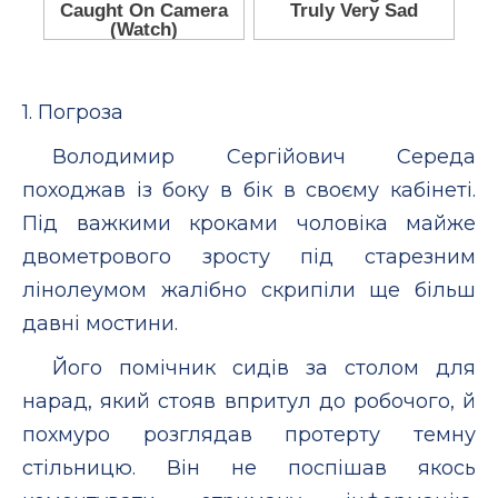
1. Погроза
Володимир Сергійович Середа
походжав із боку в бік в своєму кабінеті.
Під важкими кроками чоловіка майже
двометрового зросту під старезним
лінолеумом жалібно скрипіли ще більш
давні мостини.
Його помічник сидів за столом для
нарад, який стояв впритул до робочого, й
похмуро розглядав протерту темну
стільницю. Він не поспішав якось