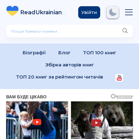
ReadUkrainian
Books
.com
Увійти
Біографії
Блог
ТОП 100 книг
Збірка авторів книг
ТОП 20 книг за рейтингом читачів