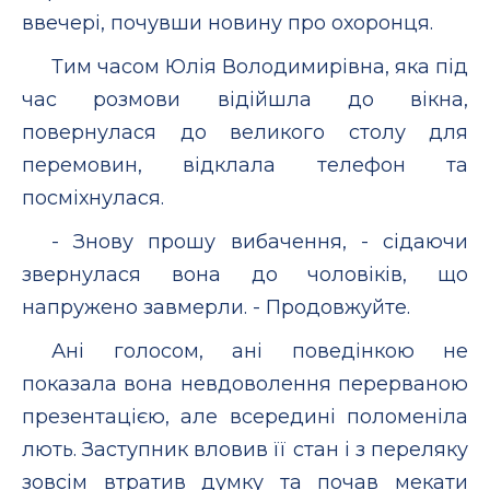
ввечері, почувши новину про охоронця.
Тим часом Юлія Володимирівна, яка під
час розмови відійшла до вікна,
повернулася до великого столу для
перемовин, відклала телефон та
посміхнулася.
- Знову прошу вибачення, - сідаючи
звернулася вона до чоловіків, що
напружено завмерли. - Продовжуйте.
Ані голосом, ані поведінкою не
показала вона невдоволення перерваною
презентацією, але всередині поломеніла
лють. Заступник вловив її стан і з переляку
зовсім втратив думку та почав мекати