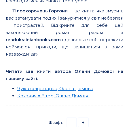
насолодитися якісною літературою.
Тілоохоронець Горгони
— це книга, яка змусить
вас затамувати подих і зануритися у світ небезпек
і пристрастей. Відкрийте для себе цей
захоплюючий роман разом з
readukrainianbooks.com
і дозвольте собі пережити
неймовірні пригоди, що залишаться з вами
назавжди! 📖✨
Читати ще книги автора Олени Домової на
нашому сайті:
Чужа секретарка, Олена Домова
Кохання = Вітер, Олена Домова
Шрифт:
-
+