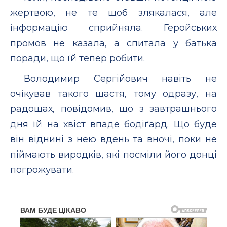
жертвою, не те щоб злякалася, але
інформацію сприйняла. Геройських
промов не казала, а спитала у батька
поради, що їй тепер робити.
Володимир Сергійович навіть не
очікував такого щастя, тому одразу, на
радощах, повідомив, що з завтрашнього
дня їй на хвіст впаде бодіґард. Що буде
він віднині з нею вдень та вночі, поки не
піймають виродків, які посміли його донці
погрожувати.