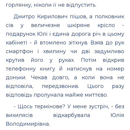
горлянку, ніколи її не відпустить.
Дмитро Кирилович пішов, а полковник
сів у величезне шкіряне крісло -
подарунок Юлі і єдина дорога річ в цьому
кабінеті - й втомлено зітхнув. Взяв до рук
смартфон і хвилину чи дві задумливо
крутив його у руках. Потім відкрив
телефонну книгу й натиснув на номер
доньки. Чекав довго, а коли вона не
відповіла, передзвонив. Цього разу
відповідь пролунала майже миттєво.
- Щось термінове? У мене зустріч, - без
вихилясів відкарбувала Юлія
Володимирівна.