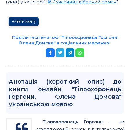
(книг) у категорії "
💙 Сучасний любовний роман
".
Читати книгу
Поділитися книгою "Тілоохоронець Горгони,
Олена Домова" в соціальних мережах:
Анотація (короткий опис) до
книги онлайн "Тілоохоронець
Горгони, Олена Домова"
українською мовою
Тілоохоронець Горгони
— це
захоплюючий роман від талановитої