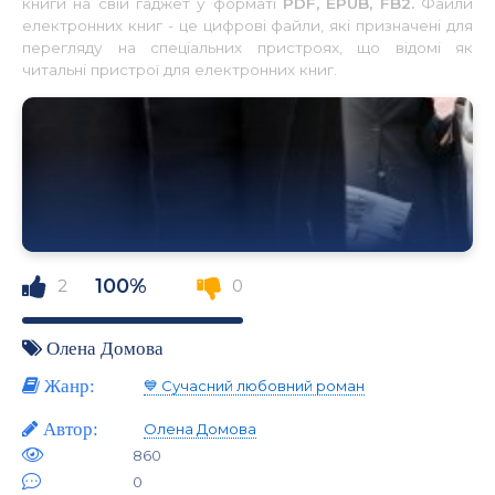
книги на свій гаджет у форматі
PDF, EPUB, FB2.
Файли
електронних книг - це цифрові файли, які призначені для
перегляду на спеціальних пристроях, що відомі як
читальні пристрої для електронних книг.
100%
2
0
Олена Домова
Жанр:
💙 Сучасний любовний роман
Автор:
Олена Домова
860
0