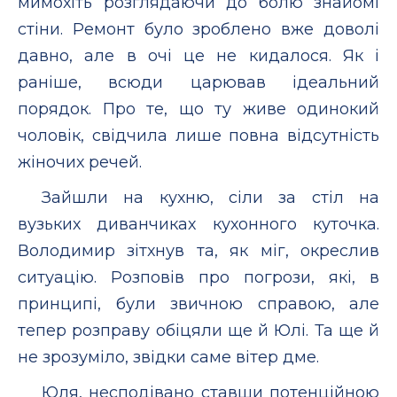
мимохіть розглядаючи до болю знайомі
стіни. Ремонт було зроблено вже доволі
давно, але в очі це не кидалося. Як і
раніше, всюди царював ідеальний
порядок. Про те, що ту живе одинокий
чоловік, свідчила лише повна відсутність
жіночих речей.
Зайшли на кухню, сіли за стіл на
вузьких диванчиках кухонного куточка.
Володимир зітхнув та, як міг, окреслив
ситуацію. Розповів про погрози, які, в
принципі, були звичною справою, але
тепер розправу обіцяли ще й Юлі. Та ще й
не зрозуміло, звідки саме вітер дме.
Юля, несподівано ставши потенційною