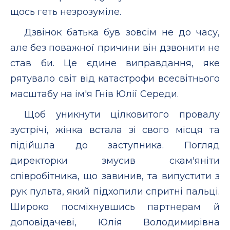
щось геть незрозуміле.
Дзвінок батька був зовсім не до часу,
але без поважної причини він дзвонити не
став би. Це єдине виправдання, яке
рятувало світ від катастрофи всесвітнього
масштабу на ім'я Гнів Юлії Середи.
Щоб уникнути цілковитого провалу
зустрічі, жінка встала зі свого місця та
підійшла до заступника. Погляд
директорки змусив скам'яніти
співробітника, що завинив, та випустити з
рук пульта, який підхопили спритні пальці.
Широко посміхнувшись партнерам й
доповідачеві, Юлія Володимирівна