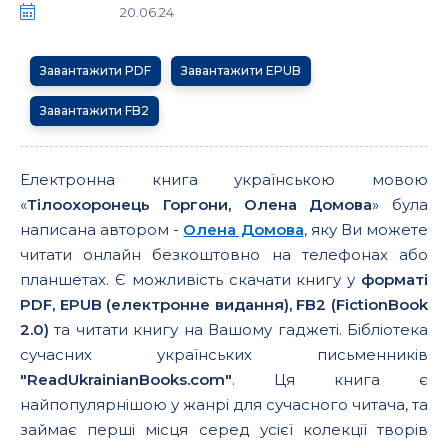
20.06.24
Завантажити PDF
Завантажити EPUB
Завантажити FB2
Електронна книга українською мовою
«
Тілоохоронець Горгони, Олена Домова
» була
написана автором -
Олена Домова
, яку Ви можете
читати онлайн безкоштовно на телефонах або
планшетах. Є можливість скачати книгу у
форматі
PDF, EPUB (електронне видання), FB2 (FictionBook
2.0)
та читати книгу на Вашому гаджеті. Бібліотека
сучасних українських письменників
"ReadUkrainianBooks.com"
. Ця книга є
найпопулярнішою у жанрі для сучасного читача, та
займає перші місця серед усієї колекції творів