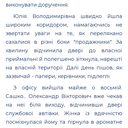
виконувати доручення.
Юлія Володимирівна швидко йшла
широким коридором, намагаючись не
звертати уваги на те, як перелякано
сахалися в різні боки "продажники". За
хвилину відчинила двері до власної
приймальні й полегшено зітхнула, нарешті
на власній території. Далі день пішов, як
зазвичай - папери, керівники, підлеглі.
З офісу вийшла майже о восьмій.
Сашко... Олександр Вікторович вже чекав
на неї біля виходу, відчинивши двері
службової автівки. Жінка із вдячністю
посміхнулася йому та пірнула в ароматне