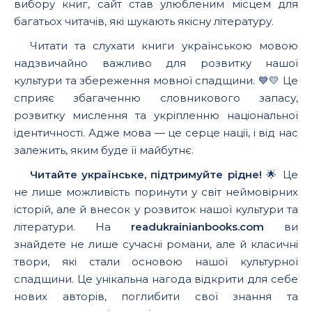
вибору книг, сайт став улюбленим місцем для
багатьох читачів, які шукають якісну літературу.
Читати та слухати книги українською мовою
надзвичайно важливо для розвитку нашої
культури та збереження мовної спадщини. 💙💛 Це
сприяє збагаченню словникового запасу,
розвитку мислення та укріпленню національної
ідентичності. Адже мова — це серце нації, і від нас
залежить, яким буде її майбутнє.
Читайте українське, підтримуйте рідне!
🌟 Це
не лише можливість поринути у світ неймовірних
історій, але й внесок у розвиток нашої культури та
літератури. На
readukrainianbooks.com
ви
знайдете не лише сучасні романи, але й класичні
твори, які стали основою нашої культурної
спадщини. Це унікальна нагода відкрити для себе
нових авторів, поглибити свої знання та