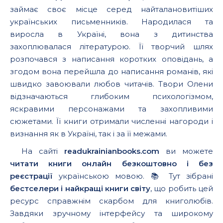
займає своє місце серед найталановитіших
українських письменників. Народилася та
виросла в Україні, вона з дитинства
захоплювалася літературою. Її творчий шлях
розпочався з написання коротких оповідань, а
згодом вона перейшла до написання романів, які
швидко завоювали любов читачів. Твори Олени
відзначаються глибоким психологізмом,
яскравими персонажами та захопливими
сюжетами. Її книги отримали численні нагороди і
визнання як в Україні, так і за її межами.
На сайті
readukrainianbooks.com
ви можете
читати книги онлайн безкоштовно і без
реєстрації
українською мовою. 📚 Тут зібрані
бестселери і найкращі книги світу
, що робить цей
ресурс справжнім скарбом для книголюбів.
Завдяки зручному інтерфейсу та широкому