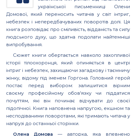
української письменниці Олени
Домової, який переносить читачів у світ інтриг,
небезпек і непередбачуваних поворотів долі. Ця
книга розповідає про сміливість, відданість та силу
людського духу, що здатна подолати найтемніші
випробування.
Сюжет книги обертається навколо захопливої
історії тілоохоронця, який опиняється в центрі
інтриг і небезпек, захищаючи загадкову і таємничу
жінку, відому під іменем Горгона. Головний герой
постає перед вибором: залишитися вірним
своєму професійному обов'язку чи піддатися
почуттям, які він починає відчувати до своєї
підопічної. Книга наповнена напругою, екшном та
несподіваними поворотами, які тримають читача у
напрузі до останньої сторінки.
Олена Домова
— авторка, яка впевнено