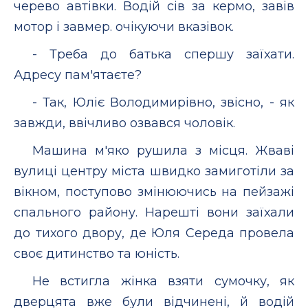
черево автівки. Водій сів за кермо, завів
мотор і завмер. очікуючи вказівок.
- Треба до батька спершу заїхати.
Адресу пам'ятаєте?
- Так, Юліє Володимирівно, звісно, - як
завжди, ввічливо озвався чоловік.
Машина м'яко рушила з місця. Жваві
вулиці центру міста швидко замиготіли за
вікном, поступово змінюючись на пейзажі
спального району. Нарешті вони заїхали
до тихого двору, де Юля Середа провела
своє дитинство та юність.
Не встигла жінка взяти сумочку, як
дверцята вже були відчинені, й водій