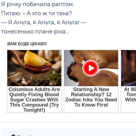
Я річку побачила раптом.
Питаю: – А хто ж ти така?
— Я Альта, я Альта, я Альта! —
тонесенько плаче ріка…