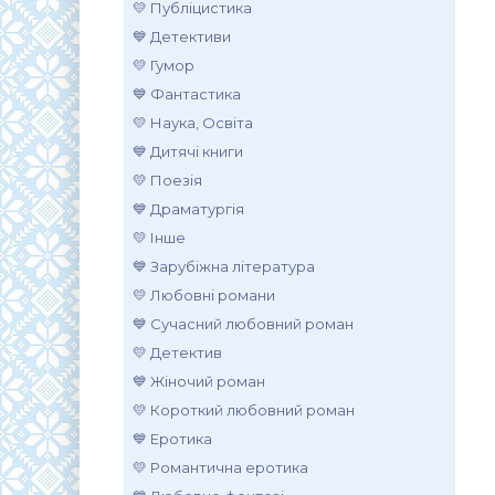
💛 Публіцистика
💙 Детективи
💛 Гумор
💙 Фантастика
💛 Наука, Освіта
💙 Дитячі книги
💛 Поезія
💙 Драматургія
💛 Інше
💙 Зарубіжна література
💛 Любовні романи
💙 Сучасний любовний роман
💛 Детектив
💙 Жіночий роман
💛 Короткий любовний роман
💙 Еротика
💛 Романтична еротика