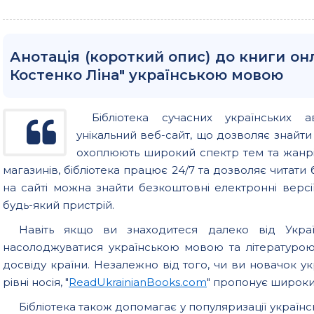
Анотація (короткий опис) до книги онл
Костенко Ліна" українською мовою
Бібліотека сучасних українських а
унікальний веб-сайт, що дозволяє знайт
охоплюють широкий спектр тем та жанрів
магазинів, бібліотека працює 24/7 та дозволяє читати б
на сайті можна знайти безкоштовні електронні версії
будь-який пристрій.
Навіть якщо ви знаходитеся далеко від Україн
насолоджуватися українською мовою та літературо
досвіду країни. Незалежно від того, чи ви новачок у
рівні носія, "
ReadUkrainianBooks.com
" пропонує широкий
Бібліотека також допомагає у популяризації українс