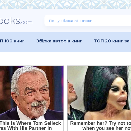
ooks
.com
П 100 книг
Збірка авторів книг
ТОП 20 книг за