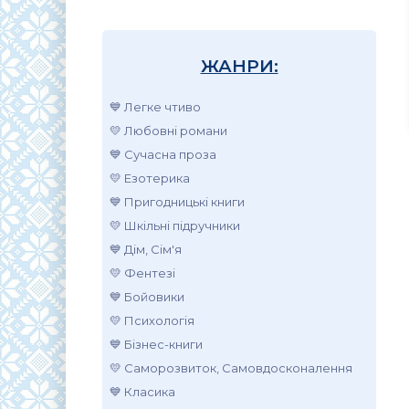
ЖАНРИ:
💙 Легке чтиво
💛 Любовні романи
💙 Сучасна проза
💛 Езотерика
💙 Пригодницькі книги
💛 Шкільні підручники
💙 Дім, Сім'я
💛 Фентезі
💙 Бойовики
💛 Психологія
💙 Бізнес-книги
💛 Саморозвиток, Самовдосконалення
💙 Класика