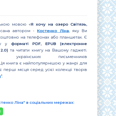
ською мовою «
Я хочу на озеро Світязь,
исана автором -
Костенко Ліна
, яку Ви
коштовно на телефонах або планшетах. Є
игу у
форматі PDF, EPUB (електронне
2.0)
та читати книгу на Вашому гаджеті.
их українських письменників
 Ця книга є найпопулярнішою у жанрі для
є перші місця серед усієї колекції творів
а
".
стенко Ліна" в соціальних мережах: