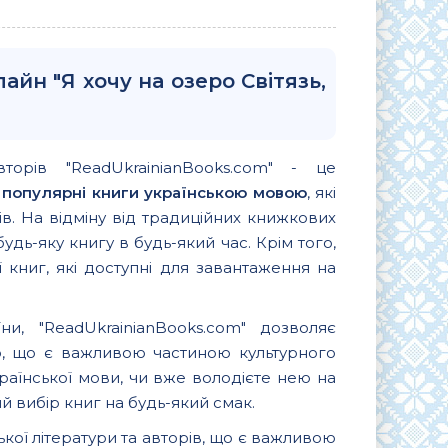
айн "Я хочу на озеро Світязь,
вторів "ReadUkrainianBooks.com" - це
и
популярні книги українською мовою
, які
. На відміну від традиційних книжкових
удь-яку книгу в будь-який час. Крім того,
 книг, які доступні для завантаження на
и, "ReadUkrainianBooks.com" дозволяє
ю, що є важливою частиною культурного
країнської мови, чи вже володієте нею на
 вибір книг на будь-який смак.
ької літератури та авторів, що є важливою