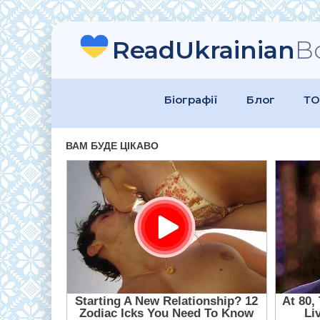
ReadUkrainian
B
Біографії
Блог
ТО