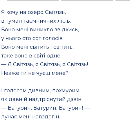
Я хочу на озеро Світязь,
в туман таємничних лісів.
Воно мені виникло звідкись,
у нього сто сот голосів.
Воно мені світить і світить,
таке воно в світі одне.
— Я Світязь, я Світязь, я Світязь!
Невже ти не чуєш мене?!
І голосом дивним, похмурим,
як давній надтріснутий дзвін:
— Батурин, Батурин, Батурин! —
лунає мені навздогін.