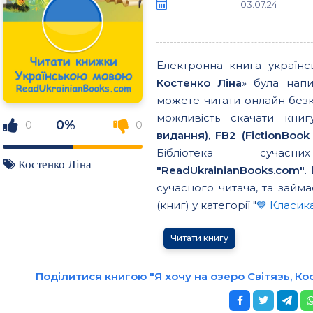
03.07.24
Електронна книга україн
Костенко Ліна
» була нап
можете читати онлайн без
можливість скачати кн
0%
0
0
видання), FB2 (FictionBook 
Бібліотека сучасн
Костенко Ліна
"ReadUkrainianBooks.com"
.
сучасного читача, та займа
(книг) у категорії "
💙 Класик
Читати книгу
Поділитися книгою "Я хочу на озеро Світязь, Ко