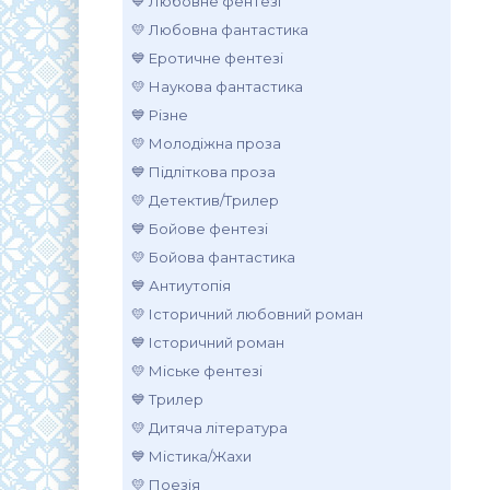
💙 Любовне фентезі
💛 Любовна фантастика
💙 Еротичне фентезі
💛 Наукова фантастика
💙 Різне
💛 Молодіжна проза
💙 Підліткова проза
💛 Детектив/Трилер
💙 Бойове фентезі
💛 Бойова фантастика
💙 Антиутопія
💛 Історичний любовний роман
💙 Історичний роман
💛 Міське фентезі
💙 Трилер
💛 Дитяча література
💙 Містика/Жахи
💛 Поезія