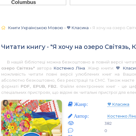
Книги Українською Мовою
»
💙 Класика
» Я хочу на озеро Світ
Читати книгу - "Я хочу на озеро Світязь, 
В нашій бібліотеці можна безкоштовно в повній версії чит
озеро Світязь"
автора
Костенко Ліна
. Жанр книги:
💙 Класи
можливість читати повні версії улюблених книг на Вашом
абсолютно безкоштовно, без реєстрації та СМС. Також маєте 
форматі
PDF, EPUB, FB2.
Файли електронних книг - це цифр
спеціальних пристроях, що відомі як читальні пристрої для еле
Жанр:
💙 Класика
Автор:
Костенко Лін
382
0