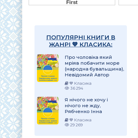
ПОПУЛЯРНІ КНИГИ В
ЖАНРІ 💙 КЛАСИКА:
Про чоловіка який
мріяв побачити море
(народна бувальщина),
Невідомий Автор
💙 Класика
36 294
Я нічого не хочу і
нічого не жду,
Рябченко Інна
💙 Класика
29 269