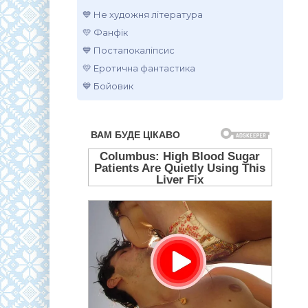
💙 Не художня література
💛 Фанфік
💙 Постапокаліпсис
💛 Еротична фантастика
💙 Бойовик