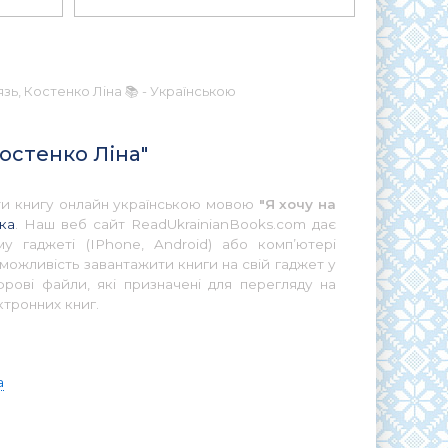
язь, Костенко Ліна 📚 - Українською
Костенко Ліна"
ати книгу онлайн українською мовою
"Я хочу на
ка
. Наш веб сайт ReadUkrainianBooks.com дає
у гаджеті (IPhone, Android) або комп’ютері
можливість завантажити книги на свій гаджет у
ові файли, які призначені для перегляду на
ктронних книг.
а