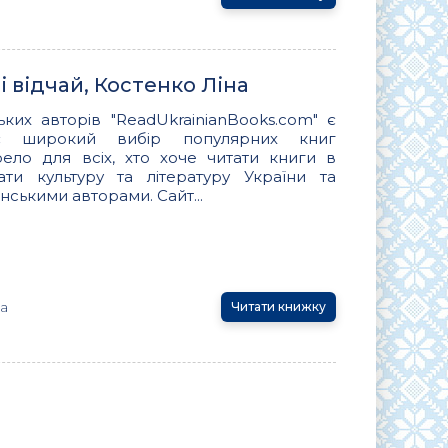
, і відчай, Костенко Ліна
ьких авторів "ReadUkrainianBooks.com" є
ує широкий вибір популярних книг
ло для всіх, хто хоче читати книги в
вати культуру та літературу України та
нськими авторами. Сайт...
на
Читати книжку