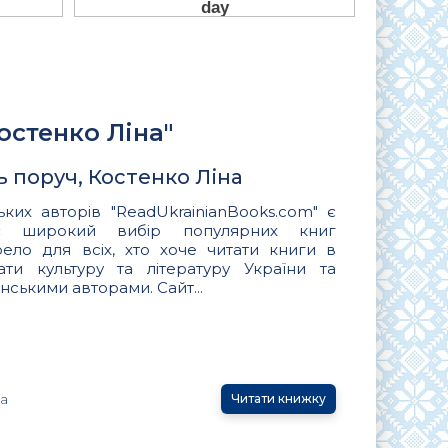
остенко Ліна"
 поруч, Костенко Ліна
ьких авторів "ReadUkrainianBooks.com" є
ує широкий вибір популярних книг
ло для всіх, хто хоче читати книги в
вати культуру та літературу України та
нськими авторами. Сайт...
на
Читати книжку