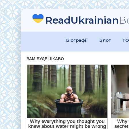
ReadUkrainian
B
Біографії
Блог
ТО