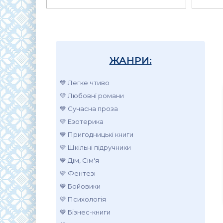
ЖАНРИ:
💙 Легке чтиво
💛 Любовні романи
💙 Сучасна проза
💛 Езотерика
💙 Пригодницькі книги
💛 Шкільні підручники
💙 Дім, Сім'я
💛 Фентезі
💙 Бойовики
💛 Психологія
💙 Бізнес-книги