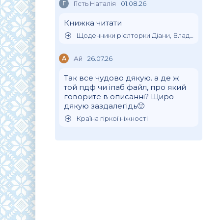
Г
Гість Наталія
01.08.26
Книжка читати
Щоденники рієлторки Діани, Влада Клімова
А
Ай
26.07.26
Так все чудово дякую. а де ж
той пдф чи іпаб файл, про який
говорите в описанні? Щиро
дякую заздалегідь🙂
Країна гіркої ніжності