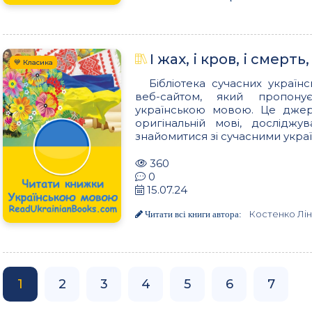
І жах, і кров, і смерть
💙 Класика
Бібліотека сучасних українс
веб-сайтом, який пропон
українською мовою. Це джере
оригінальній мові, досліджу
знайомитися зі сучасними украї
360
0
15.07.24
Костенко Лі
Читати всі книги автора:
1
2
3
4
5
6
7