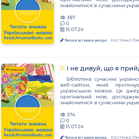
знайомитися зі сучасними украї
387
0
15.07.24
Костенко Лі
Читати всі книги автора:
І не дивуй, що я при
💙 Класика
Бібліотека сучасних українс
веб-сайтом, який пропон
українською мовою. Це джере
оригінальній мові, досліджу
знайомитися зі сучасними украї
374
0
15.07.24
Костенко Лі
Читати всі книги автора: