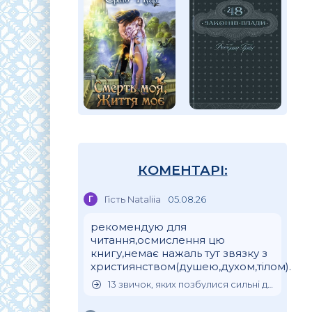
КОМЕНТАРІ:
Г
Гість Nataliia
05.08.26
рекомендую для
читання,осмислення цю
книгу,немає нажаль тут звязку з
християнством(душею,духом,тілом).
13 звичок, яких позбулися сильні духом люди