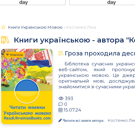
Книги Українською Мовою
» Костенко Ліна
Книги українською - автора "К
Гроза проходила десь
💙 Класика
Бібліотека сучасних українс
веб-сайтом, який пропон
українською мовою. Це джере
оригінальній мові, досліджу
знайомитися зі сучасними украї
393
0
15.07.24
Костенко Лі
Читати всі книги автора: