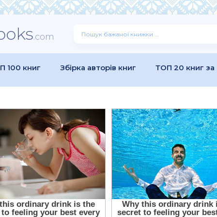
ooks
.com
П 100 книг
Збірка авторів книг
ТОП 20 книг за