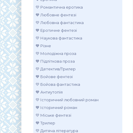
💛 Романтична еротика
💙 Любовне фентезі
💛 Любовна фантастика
💙 Еротичне фентезі
💛 Наукова фантастика
💙 Різне
💛 Молодіжна проза
💙 Підліткова проза
💛 Детектив/Трилер
💙 Бойове фентезі
💛 Бойова фантастика
💙 Антиутопія
💛 Історичний любовний роман
💙 Історичний роман
💛 Міське фентезі
💙 Трилер
💛 Дитяча література