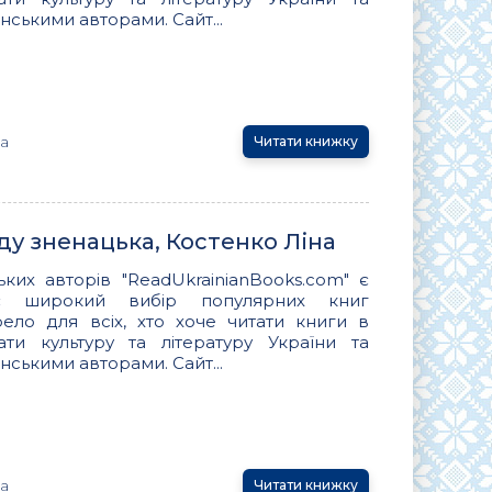
нськими авторами. Сайт...
на
Читати книжку
йду зненацька, Костенко Ліна
ьких авторів "ReadUkrainianBooks.com" є
ує широкий вибір популярних книг
ло для всіх, хто хоче читати книги в
вати культуру та літературу України та
нськими авторами. Сайт...
на
Читати книжку