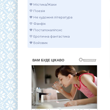
💙 Містика/Жахи
💛 Поезія
💙 Не художня література
💛 Фанфік
💙 Постапокаліпсис
💛 Еротична фантастика
💙 Бойовик
.