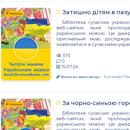
Затишно дітям в пазус
💙 Класика
Бібліотека сучасних українс
веб-сайтом, який пропон
українською мовою. Це джере
оригінальній мові, досліджу
знайомитися зі сучасними украї
373
0
15.07.24
Костенко Лі
Читати всі книги автора:
За чорно-синьою гор
💙 Класика
Бібліотека сучасних українс
веб-сайтом, який пропон
українською мовою. Це джере
оригінальній мові, досліджу