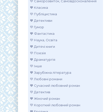
💛 Саморозвиток, Самовдосконалення
💙 Класика
💛 Публіцистика
💙 Детективи
💛 Гумор
💙 Фантастика
💛 Наука, Освіта
💙 Дитячі книги
💛 Поезія
💙 Драматургія
💛 Інше
💙 Зарубіжна література
💛 Любовні романи
💙 Сучасний любовний роман
💛 Детектив
💙 Жіночий роман
💛 Короткий любовний роман
💙 Еротика