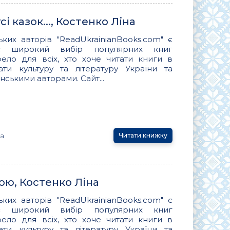
і казок..., Костенко Ліна
ьких авторів "ReadUkrainianBooks.com" є
ує широкий вибір популярних книг
ло для всіх, хто хоче читати книги в
вати культуру та літературу України та
нськими авторами. Сайт...
на
Читати книжку
ою, Костенко Ліна
ьких авторів "ReadUkrainianBooks.com" є
ує широкий вибір популярних книг
ло для всіх, хто хоче читати книги в
вати культуру та літературу України та