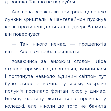
дзвоника. Так що не нервуйся.
Але вона все ж таки прикрила долонею
лункий кришталь, а Пантелеймон пурхнув
крізь прочинені до вітальні двері. За мить
він повернувся.
— Там нікого немає, — прошепотів
він. — Але нам треба поспішати.
Ховаючись за високим столом, Ліра
стрілою промчала до вітальні, зупинилася
і поглянула навколо. Єдиним світлом тут
було світло з каміна, у якому яскраве
полум'я посилало фонтан іскор у димар.
Більшу частину життя вона провела у
коледжі, але ніколи до того не бачила