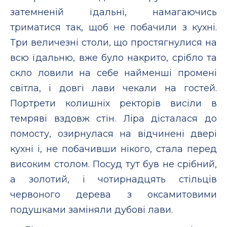
затемненій їдальні, намагаючись
триматися так, щоб не побачили з кухні.
Три величезні столи, що простягнулися на
всю їдальню, вже було накрито, срібло та
скло ловили на себе найменші промені
світла, і довгі лави чекали на гостей.
Портрети колишніх ректорів висіли в
темряві вздовж стін. Ліра дісталася до
помосту, озирнулася на відчинені двері
кухні і, не побачивши нікого, стала перед
високим столом. Посуд тут був не срібний,
а золотий, і чотирнадцять стільців
червоного дерева з оксамитовими
подушками заміняли дубові лави.