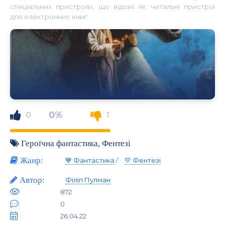
спеціальних пристроях, що відомі як читальні пристрої
для електронних книг.
0%
0
1
Героїчна фантастика
,
Фентезі
Жанр:
💙 Фантастика
/
💛 Фентезі
Автор:
Філіп Пулман
872
0
26.04.22