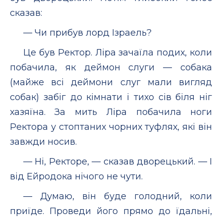
сказав:
— Чи прибув лорд Ізраель?
Це був Ректор. Ліра зачаїла подих, коли
побачила, як деймон слуги — собака
(майже всі деймони слуг мали вигляд
собак) забіг до кімнати і тихо сів біля ніг
хазяїна. За мить Ліра побачила ноги
Ректора у стоптаних чорних туфлях, які він
завжди носив.
— Ні, Ректоре, — сказав дворецький. — І
від Ейродока нічого не чути.
— Думаю, він буде голодний, коли
приїде. Проведи його прямо до їдальні,