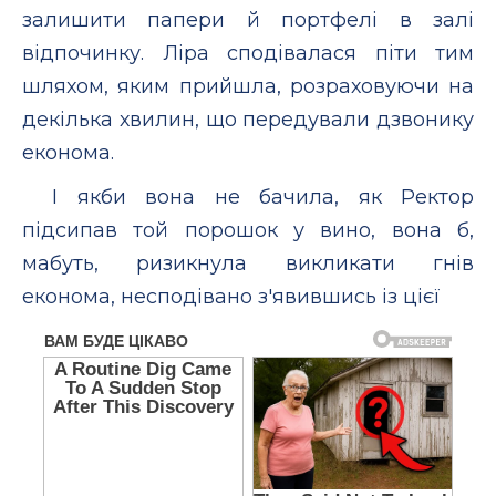
залишити папери й портфелі в залі
відпочинку. Ліра сподівалася піти тим
шляхом, яким прийшла, розраховуючи на
декілька хвилин, що передували дзвонику
економа.
І якби вона не бачила, як Ректор
підсипав той порошок у вино, вона б,
мабуть, ризикнула викликати гнів
економа, несподівано з'явившись із цієї