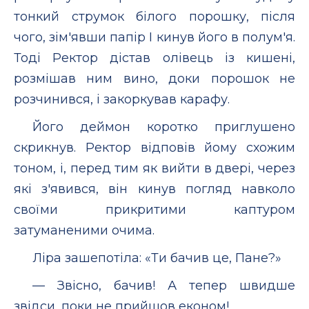
тонкий струмок білого порошку, після
чого, зім'явши папір І кинув його в полум'я.
Тоді Ректор дістав олівець із кишені,
розмішав ним вино, доки порошок не
розчинився, і закоркував карафу.
Його деймон коротко приглушено
скрикнув. Ректор відповів йому схожим
тоном, і, перед тим як вийти в двері, через
які з'явився, він кинув погляд навколо
своїми прикритими каптуром
затуманеними очима.
Ліра зашепотіла: «Ти бачив це, Пане?»
— Звісно, бачив! А тепер швидше
звідси, поки не прийшов економ!