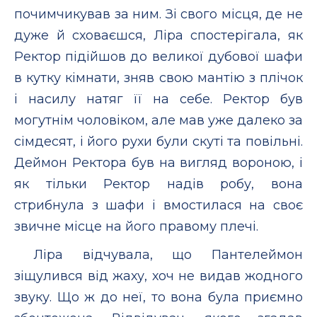
почимчикував за ним. Зі свого місця, де не
дуже й сховаєшся, Ліра спостерігала, як
Ректор підійшов до великої дубової шафи
в кутку кімнати, зняв свою мантію з плічок
і насилу натяг її на себе. Ректор був
могутнім чоловіком, але мав уже далеко за
сімдесят, і його рухи були скуті та повільні.
Деймон Ректора був на вигляд вороною, і
як тільки Ректор надів робу, вона
стрибнула з шафи і вмостилася на своє
звичне місце на його правому плечі.
Ліра відчувала, що Пантелеймон
зіщулився від жаху, хоч не видав жодного
звуку. Що ж до неї, то вона була приємно