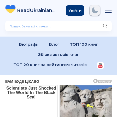
ReadUkrainian
Books
.com
Увійти
Біографії
Блог
ТОП 100 книг
Збірка авторів книг
ТОП 20 книг за рейтингом читачів