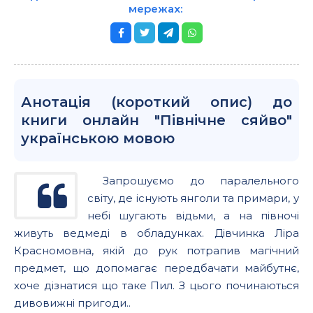
мережах:
Анотація (короткий опис) до
книги онлайн "Північне сяйво"
українською мовою
Запрошуємо до паралельного
світу, де існують янголи та примари, у
небі шугають відьми, а на півночі
живуть ведмеді в обладунках. Дівчинка Ліра
Красномовна, якій до рук потрапив магічний
предмет, що допомагає передбачати майбутнє,
хоче дізнатися що таке Пил. З цього починаються
дивовижні пригоди..