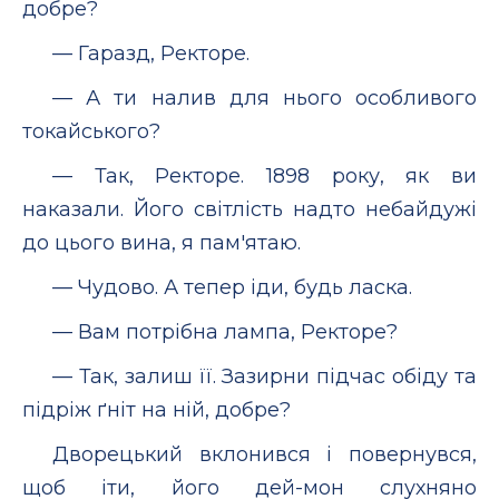
добре?
— Гаразд, Ректоре.
— А ти налив для нього особливого
токайського?
— Так, Ректоре. 1898 року, як ви
наказали. Його світлість надто небайдужі
до цього вина, я пам'ятаю.
— Чудово. А тепер іди, будь ласка.
— Вам потрібна лампа, Ректоре?
— Так, залиш її. Зазирни підчас обіду та
підріж ґніт на ній, добре?
Дворецький вклонився і повернувся,
щоб іти, його дей-мон слухняно