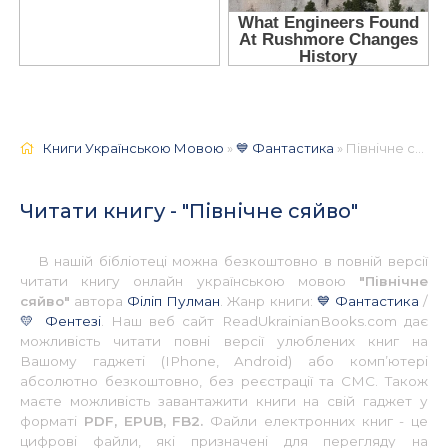
Книги Українською Мовою
»
💙 Фантастика
» Північне сяйво 📚 - Українською
Читати книгу - "Північне сяйво"
В нашій бібліотеці можна безкоштовно в повній версії
читати книгу онлайн українською мовою
"Північне
сяйво"
автора
Філіп Пулман
. Жанр книги:
💙 Фантастика
/
💛 Фентезі
. Наш веб сайт ReadUkrainianBooks.com дає
можливість читати повні версії улюблених книг на
Вашому гаджеті (IPhone, Android) або комп’ютері
абсолютно безкоштовно, без реєстрації та СМС. Також
маєте можливість завантажити книги на свій гаджет у
форматі
PDF, EPUB, FB2.
Файли електронних книг - це
цифрові файли, які призначені для перегляду на