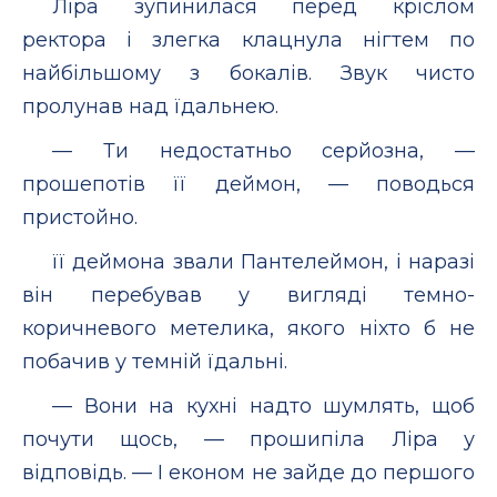
Ліра зупинилася перед кріслом
ректора і злегка клацнула нігтем по
найбільшому з бокалів. Звук чисто
пролунав над їдальнею.
— Ти недостатньо серйозна, —
прошепотів її деймон, — поводься
пристойно.
її деймона звали Пантелеймон, і наразі
він перебував у вигляді темно-
коричневого метелика, якого ніхто б не
побачив у темній їдальні.
— Вони на кухні надто шумлять, щоб
почути щось, — прошипіла Ліра у
відповідь. — І економ не зайде до першого