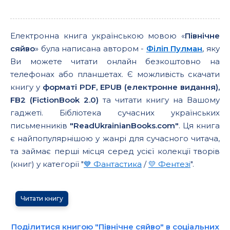
Електронна книга українською мовою «
Північне
сяйво
» була написана автором -
Філіп Пулман
, яку
Ви можете читати онлайн безкоштовно на
телефонах або планшетах. Є можливість скачати
книгу у
форматі PDF, EPUB (електронне видання),
FB2 (FictionBook 2.0)
та читати книгу на Вашому
гаджеті. Бібліотека сучасних українських
письменників
"ReadUkrainianBooks.com"
. Ця книга
є найпопулярнішою у жанрі для сучасного читача,
та займає перші місця серед усієї колекції творів
(книг) у категорії "
💙 Фантастика
/
💛 Фентезі
".
Читати книгу
Поділитися книгою "Північне сяйво" в соціальних