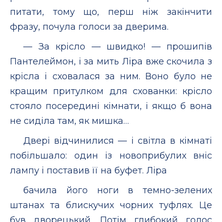
питати, тому що, перш ніж закінчити
фразу, почула голоси за дверима.
— За крісло — швидко! — прошипів
Пантелеймон, і за мить Ліра вже скочила з
крісла і сховалася за ним. Воно було не
кращим притулком для схованки: крісло
стояло посередині кімнати, і якщо б вона
не сиділа там, як мишка…
Двері відчинилися — і світла в кімнаті
побільшало: один із новоприбулих вніс
лампу і поставив її на буфет. Ліра
бачила його ноги в темно-зелених
штанах та блискучих чорних туфлях. Це
був дворецький. Потім глибокий голос