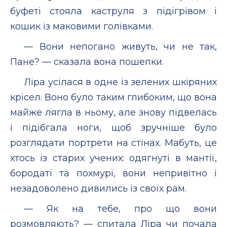
буфеті стояла каструля з підігрівом і
кошик із маковими голівками.
— Вони непогано живуть, чи не так,
Пане? — сказала вона пошепки.
Ліра усілася в одне із зелених шкіряних
крісел. Воно було таким глибоким, що вона
майже лягла в ньому, але знову підвелась
і підібгала ноги, щоб зручніше було
розглядати портрети на стінах. Мабуть, це
хтось із старих учених: одягнуті в мантії,
бородаті та похмурі, вони непривітно і
незадоволено дивились із своїх рам.
— Як на тебе, про що вони
розмовляють? — спитала Ліра чи почала