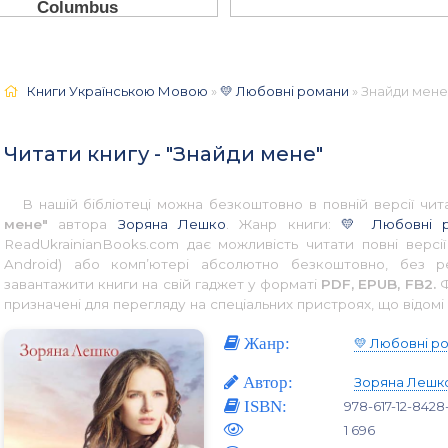
Книги Українською Мовою
»
💛 Любовні романи
» Знайди мене
Читати книгу - "Знайди мене"
В нашій бібліотеці можна безкоштовно в повній версії ч
мене"
автора
Зоряна Лешко
. Жанр книги:
💛 Любовні 
ReadUkrainianBooks.com дає можливість читати повні версі
Android) або комп’ютері абсолютно безкоштовно, без р
завантажити книги на свій гаджет у форматі
PDF, EPUB, FB2.
Ф
призначені для перегляду на спеціальних пристроях, що відомі 
Жанр:
💛 Любовні р
Автор:
Зоряна Лешк
ISBN:
978-617-12-8428-
1 696