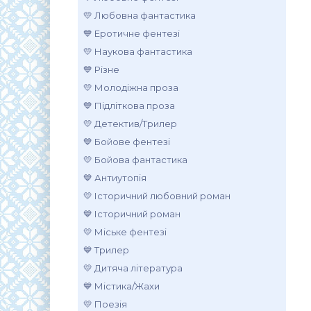
💛 Любовна фантастика
💙 Еротичне фентезі
💛 Наукова фантастика
💙 Різне
💛 Молодіжна проза
💙 Підліткова проза
💛 Детектив/Трилер
💙 Бойове фентезі
💛 Бойова фантастика
💙 Антиутопія
💛 Історичний любовний роман
💙 Історичний роман
💛 Міське фентезі
💙 Трилер
💛 Дитяча література
💙 Містика/Жахи
💛 Поезія