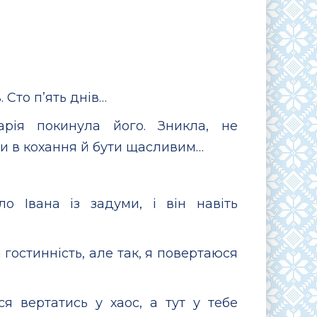
 Сто п’ять днів…
арія покинула його. Зникла, не
и в кохання й бути щасливим…
 Івана із задуми, і він навіть
 гостинність, але так, я повертаюся
я вертатись у хаос, а тут у тебе