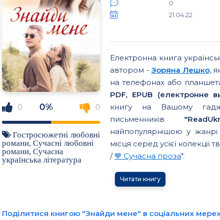
0
21.04.22
Електронна книга українс
автором -
Зоряна Лешко
, 
на телефонах або планшета
PDF, EPUB (електронне вид
0%
книгу на Вашому гаджет
0
0
письменників
"ReadUkr
найпопулярнішою у жанрі 
Гостросюжетні любовні
романи
,
Сучасні любовні
місця серед усієї колекції тв
романи
,
Сучасна
/
💙 Сучасна проза
".
українська література
Читати книгу
Поділитися книгою "Знайди мене" в соціальних мере