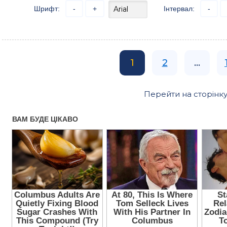
Шрифт:
-
+
Інтервал:
-
1
2
...
Перейти на сторінку