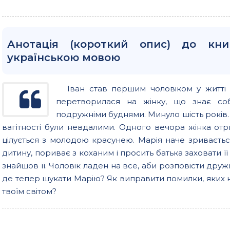
Анотація (короткий опис) до кн
українською мовою
Іван став першим чоловіком у житті 
перетворилася на жінку, що знає соб
подружніми буднями. Минуло шість років. 
вагітності були невдалими. Одного вечора жінка отр
цілується з молодою красунею. Марія наче зриваєтьс
дитину, пориває з коханим і просить батька заховати її 
знайшов її. Чоловік ладен на все, аби розповісти дружи
де тепер шукати Марію? Як виправити помилки, яких не с
твоїм світом?