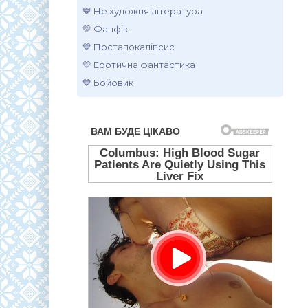
💙 Не художня література
💛 Фанфік
💙 Постапокаліпсис
💛 Еротична фантастика
💙 Бойовик