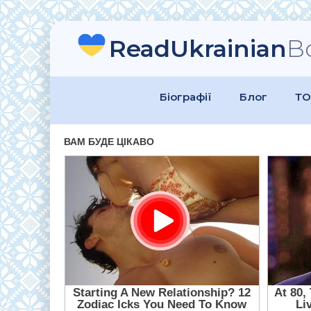
ReadUkrainian
B
Біографії
Блог
ТО