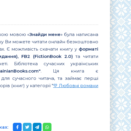
ькою мовою «
Знайди мене
» була написана
яку Ви можете читати онлайн безкоштовно
х. Є можливість скачати книгу у
форматі
ання), FB2 (FictionBook 2.0)
та читати
і. Бібліотека сучасних українських
ainianBooks.com"
. Ця книга є
для сучасного читача, та займає перші
орів (книг) у категорії "
💛 Любовні романи
жах: