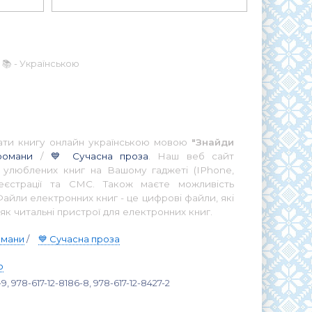
 📚 - Українською
итати книгу онлайн українською мовою
"Знайди
романи
/
💙 Сучасна проза
. Наш веб сайт
ї улюблених книг на Вашому гаджеті (IPhone,
еєстрації та СМС. Також маєте можливість
айли електронних книг - це цифрові файли, які
як читальні пристрої для електронних книг.
омани
/
💙 Сучасна проза
о
9, 978-617-12-8186-8, 978-617-12-8427-2