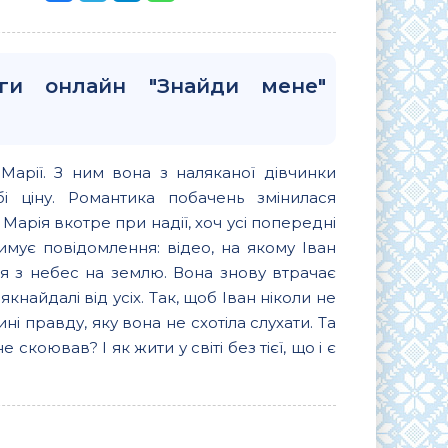
иги онлайн "Знайди мене"
Марії. З ним вона з наляканої дівчинки
і ціну. Романтика побачень змінилася
Марія вкотре при надії, хоч усі попередні
имує повідомлення: відео, на якому Іван
я з небес на землю. Вона знову втрачає
якнайдалі від усіх. Так, щоб Іван ніколи не
ні правду, яку вона не схотіла слухати. Та
коював? І як жити у світі без тієї, що і є