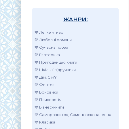
ЖАНРИ:
💙 Легке чтиво
💛 Любовні романи
💙 Сучасна проза
💛 Езотерика
💙 Пригодницькі книги
💛 Шкільні підручники
💙 Дім, Сім'я
💛 Фентезі
💙 Бойовики
💛 Психологія
💙 Бізнес-книги
💛 Саморозвиток, Самовдосконалення
💙 Класика