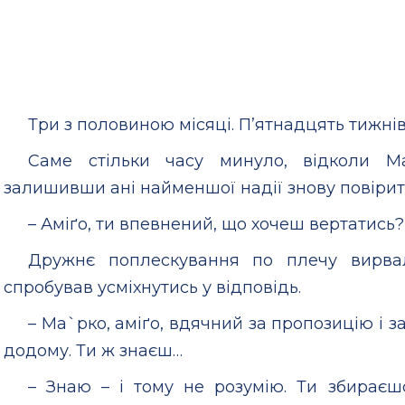
Три з половиною місяці. П’ятнадцять тижнів.
Саме стільки часу минуло, відколи М
залишивши ані найменшої надії знову повірит
– Аміґо, ти впевнений, що хочеш вертатись?
Дружнє поплескування по плечу вирвало
спробував усміхнутись у відповідь.
– Ма`рко, аміґо, вдячний за пропозицію і за
додому. Ти ж знаєш…
– Знаю – і тому не розумію. Ти збираєшс