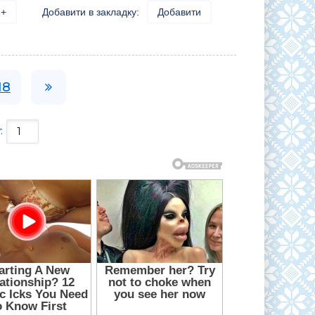
+
Добавити в закладку:
Добавити
18
: