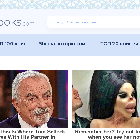
ooks
.com
П 100 книг
Збірка авторів книг
ТОП 20 книг за