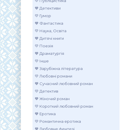
💛 Публіцистика
💙 Детективи
💛 Гумор
💙 Фантастика
💛 Наука, Освіта
💙 Дитячі книги
💛 Поезія
💙 Драматургія
💛 Інше
💙 Зарубіжна література
💛 Любовні романи
💙 Сучасний любовний роман
💛 Детектив
💙 Жіночий роман
💛 Короткий любовний роман
💙 Еротика
💛 Романтична еротика
💙 Любовне фентезі