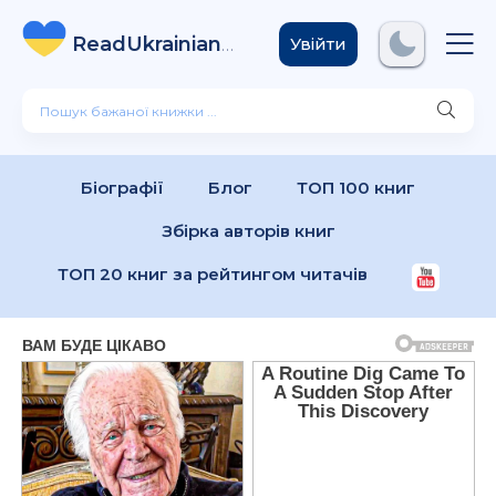
ReadUkrainian
Books
.com
Увійти
Біографії
Блог
ТОП 100 книг
Збірка авторів книг
ТОП 20 книг за рейтингом читачів