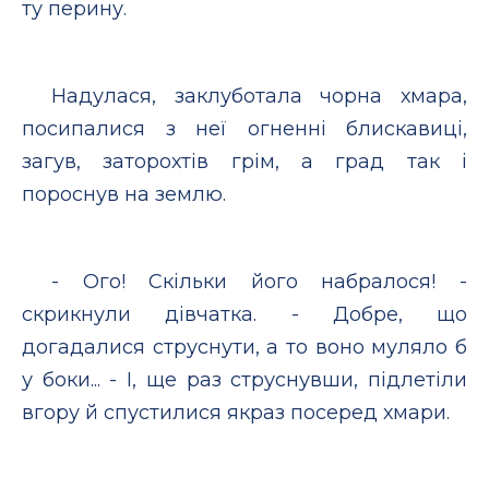
ту перину.
Надулася, заклуботала чорна хмара,
посипалися з неї огненні блискавиці,
загув, заторохтів грім, а град так і
пороснув на землю.
- Ого! Скільки його набралося! -
скрикнули дівчатка. - Добре, що
догадалися струснути, а то воно муляло б
у боки... - І, ще раз струснувши, підлетіли
вгору й спустилися якраз посеред хмари.