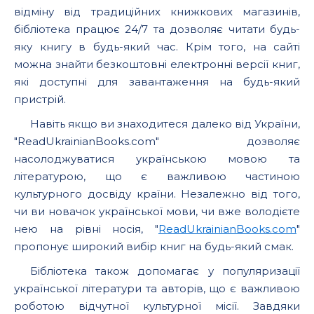
відміну від традиційних книжкових магазинів,
бібліотека працює 24/7 та дозволяє читати будь-
яку книгу в будь-який час. Крім того, на сайті
можна знайти безкоштовні електронні версії книг,
які доступні для завантаження на будь-який
пристрій.
Навіть якщо ви знаходитеся далеко від України,
"ReadUkrainianBooks.com" дозволяє
насолоджуватися українською мовою та
літературою, що є важливою частиною
культурного досвіду країни. Незалежно від того,
чи ви новачок української мови, чи вже володієте
нею на рівні носія, "
ReadUkrainianBooks.com
"
пропонує широкий вибір книг на будь-який смак.
Бібліотека також допомагає у популяризації
української літератури та авторів, що є важливою
роботою відчутної культурної місії. Завдяки