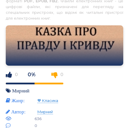
форматі
PDF, EPUB, FB2.
Файли електронних книг - це
цифрові файли, які призначені для перегляду на
спеціальних пристроях, що відомі як читальні пристрої
для електронних книг.
0%
0
0
Мирний
Жанр:
💙 Класика
Автор:
Мирний
636
0