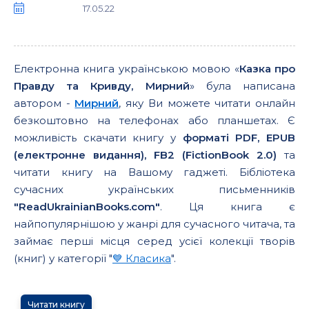
17.05.22
Електронна книга українською мовою «
Казка про
Правду та Кривду, Мирний
» була написана
автором -
Мирний
, яку Ви можете читати онлайн
безкоштовно на телефонах або планшетах. Є
можливість скачати книгу у
форматі PDF, EPUB
(електронне видання), FB2 (FictionBook 2.0)
та
читати книгу на Вашому гаджеті. Бібліотека
сучасних українських письменників
"ReadUkrainianBooks.com"
. Ця книга є
найпопулярнішою у жанрі для сучасного читача, та
займає перші місця серед усієї колекції творів
(книг) у категорії "
💙 Класика
".
Читати книгу