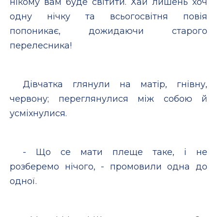
нікому вам буде світити. Хай лишень хоч
одну нічку та всьогосвітня повія
попоникає, дожидаючи старого
перелесника!
Дівчатка глянули на матір, гнівну,
червону; переглянулися між собою й
усміхнулися.
- Що се мати плеще таке, і не
розберемо нічого, - промовили одна до
одної.