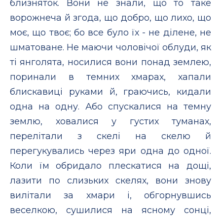
близняток. Вони не знали, що то таке
ворожнеча й згода, що добро, що лихо, що
моє, що твоє; бо все було їх - не ділене, не
шматоване. Не маючи чоловічої облуди, як
ті янголята, носилися вони понад землею,
поринали в темних хмарах, хапали
блискавиці руками й, граючись, кидали
одна на одну. Або спускалися на темну
землю, ховалися у густих туманах,
перелітали з скелі на скелю й
перегукувались через яри одна до одної.
Коли їм обридало плескатися на дощі,
лазити по слизьких скелях, вони знову
вилітали за хмари і, обгорнувшись
веселкою, сушилися на ясному сонці,