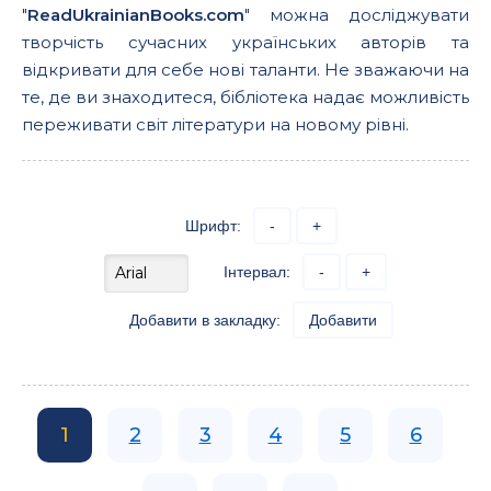
"
ReadUkrainianBooks.com
" можна досліджувати
творчість сучасних українських авторів та
відкривати для себе нові таланти. Не зважаючи на
те, де ви знаходитеся, бібліотека надає можливість
переживати світ літератури на новому рівні.
Шрифт:
-
+
Інтервал:
-
+
Добавити в закладку:
Добавити
1
2
3
4
5
6