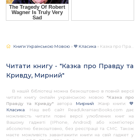
Книги Українською Мовою
»
💙 Класика
» Казка про Правду та Кривду, Мирний 📚 - Українською
Читати книгу - "Казка про Правду та
Кривду, Мирний"
В нашій бібліотеці можна безкоштовно в повній версії
читати книгу онлайн українською мовою
"Казка про
Правду та Кривду"
автора
Мирний
. Жанр книги:
💙
Класика
. Наш веб сайт ReadUkrainianBooks.com дає
можливість читати повні версії улюблених книг на
Вашому гаджеті (IPhone, Android) або комп’ютері
абсолютно безкоштовно, без реєстрації та СМС. Також
маєте можливість завантажити книги на свій гаджет у