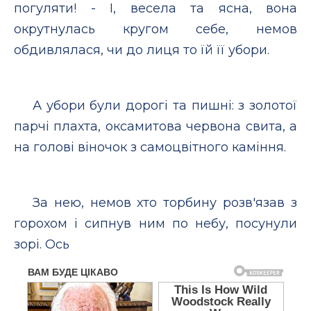
погуляти! - І, весела та ясна, вона
окрутнулась кругом себе, немов
обдивлялася, чи до лиця то їй її убори.
А убори були дорогі та пишні: з золотої
парчі плахта, оксамитова червона свита, а
на голові віночок з самоцвітного каміння.
За нею, немов хто торбину розв'язав з
горохом і сипнув ним по небу, посунули
зорі. Ось