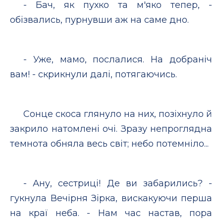
- Бач, як пухко та м'яко тепер, -
обізвались, пурнувши аж на саме дно.
- Уже, мамо, послалися. На добраніч
вам! - скрикнули далі, потягаючись.
Сонце скоса глянуло на них, позіхнуло й
закрило натомлені очі. Зразу непроглядна
темнота обняла весь світ; небо потемніло...
- Ану, сестриці! Де ви забарились? -
гукнула Вечірня Зірка, вискакуючи перша
на краї неба. - Нам час настав, пора