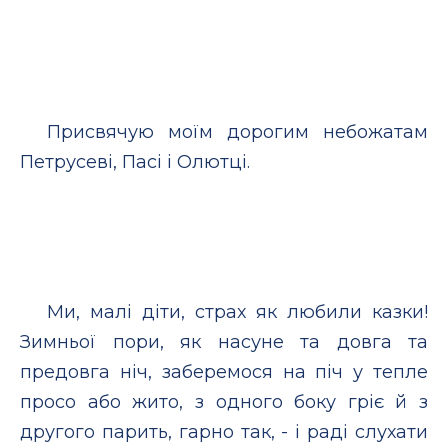
Присвячую моїм дорогим небожатам
Петрусеві, Пасі і Олютці.
Ми, малі діти, страх як любили казки!
Зимньої пори, як насуне та довга та
предовга ніч, заберемося на піч у тепле
просо або жито, з одного боку гріє й з
другого парить, гарно так, - і раді слухати