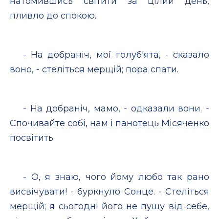
натомившись світити за цілий день,
пливло до спокою.
- На добраніч, мої голуб'ята, - сказало
воно, - стеліться мерщій; пора спати.
- На добраніч, мамо, - одказали вони. -
Спочивайте собі, нам і панотець Місяченко
посвітить.
- О, я знаю, чого йому любо так рано
висвічувати! - буркнуло Сонце. - Стеліться
мерщій; я сьогодні його не пущу від себе,