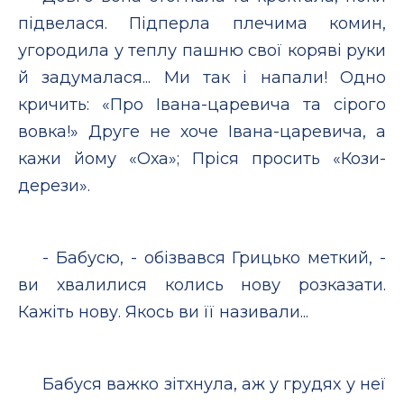
підвелася. Підперла плечима комин,
угородила у теплу пашню свої коряві руки
й задумалася... Ми так і напали! Одно
кричить: «Про Івана-царевича та сірого
вовка!» Друге не хоче Івана-царевича, а
кажи йому «Оха»; Пріся просить «Кози-
дерези».
- Бабусю, - обізвався Грицько меткий, -
ви хвалилися колись нову розказати.
Кажіть нову. Якось ви її називали...
Бабуся важко зітхнула, аж у грудях у неї