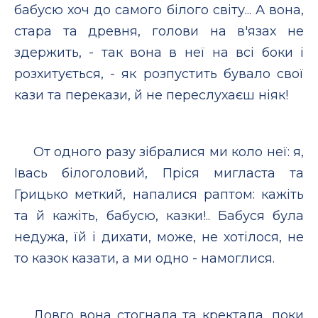
бабусю хоч до самого білого світу... А вона,
стара та древня, голови на в'язах не
здержить, - так вона в неї на всі боки і
розхитується, - як розпустить бувало свої
кази та перекази, й не переслухаєш ніяк!
От одного разу зібралися ми коло неї: я,
Івась білоголовий, Пріся мигласта та
Грицько меткий, напалися раптом: кажіть
та й кажіть, бабусю, казки!.. Бабуся була
недужа, їй і дихати, може, не хотілося, не
то казок казати, а ми одно - намоглися.
Довго вона стогнала та кректала, поки