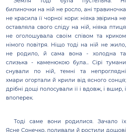
Земля тоді була пустельна. Ні
билиночки на ній не росло, ані травиночка
не красила її чорної кори: ніяка звірина не
оставляла свого сліду на ній, ніяка птиця
не оголошувала своїм співом та криком
німого повітря. Ніщо тоді на ній не жило,
не родило, й сама вона - холодна та
слизька - каменюкою була... Сірі тумани
снували по ній, темні та непроглядні
хмари огортали й крили від ясного сонця;
дрібні дощі полосували її і вдовж, і вшир, і
впоперек.
Тоді саме вони родилися. Зачало їх
Ясне Сонечко, поливали й ростили дощові