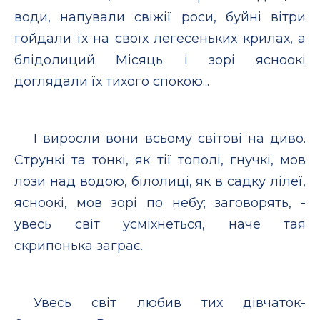
води, напували свіжії роси, буйні вітри
гойдали їх на своїх легесеньких крилах, а
блідолиций Місяць і зорі ясноокі
доглядали їх тихого спокою...
І виросли вони всьому світові на диво.
Стрункі та тонкі, як тії тополі, гнучкі, мов
лози над водою, білолиці, як в садку лілеї,
ясноокі, мов зорі по небу; заговорять, -
увесь світ усміхнеться, наче тая
скрипонька заграє.
Увесь світ любив тих дівчаток-