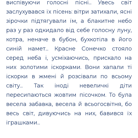
виспівуючи голосні пісні... Увесь світ
заслухувався їх пісень: вітри затихали, ясні
зірочки підтягували їм, а блакитне небо
раз у раз одкидало від себе голосну луну,
котра, неначе в бубон, бухкотіла в його
синій намет... Красне Сонечко стояло
серед неба і, усміхаючись, прискало на
них золотими іскорками. Вони хапали ті
іскорки в жмені й розсівали по всьому
світу... Так іноді невеличкі діти
пересипаються жовтим пісочком. То була
весела забавка, весела й всьогосвітня, бо
весь світ, дивуючись на них, бавився їх
іграшками...